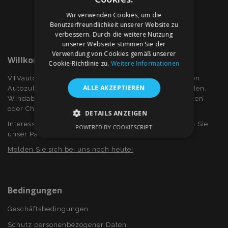
Wir verwenden Cookies, um die
Benutzerfreundlichkeit unserer Website zu
verbessern. Durch die weitere Nutzung
unserer Webseite stimmen Sie der
Verwendung von Cookies gemäß unserer
Willkommen Bei VTVauto.at
Cookie-Richtlinie zu.
Weitere Informationen
VTVauto ist ein Einzelhändler und ein Großhändler von
ALLE AKZEPTIEREN
Autozubehör wie z.B.: Radkappen, bzw. Radzierblenden,
Windabweiser für Seitenfenster, Sitzbezüge, Fuβmatten
oder Chromrahmen und Chromabdeckung...
DETAILS ANZEIGEN
Interessieren Sie sich für Dropshiping? Oder möchten Sie
POWERED BY COOKIESCRIPT
UNBEDINGT ERFORDERLICH
unser Partner werden?
Melden Sie sich bei uns noch heute!
PERFORMANCE
TARGETING
FUNKTIONALITÄT
Bedingungen
Geschäftsbedingungen
Unbedingt erforderlich
Performance
Schutz personenbezogener Daten