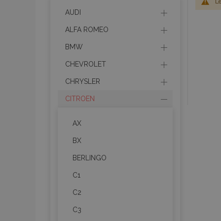
Le
AUDI
ALFA ROMEO
BMW
CHEVROLET
CHRYSLER
CITROEN
AX
BX
BERLINGO
C1
C2
C3