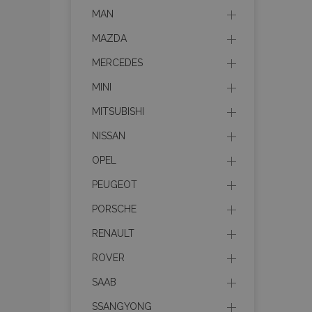
section_data_ids
MAN
MAZDA
PHPSESSID
MERCEDES
MINI
MITSUBISHI
mage-cache-sessid
NISSAN
OPEL
product_data_storage
PEUGEOT
PORSCHE
recently_viewed_product
RENAULT
recently_compared_prod
ROVER
X-Magento-Vary
SAAB
SSANGYONG