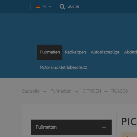
Suche
At
Fußmatten
Radkappen
Autositzbezüge
Abdec
Motor und Getriebeschutz
Startseite
Fußmatten
CITROEN
PICASSO
PI
Fußmatten