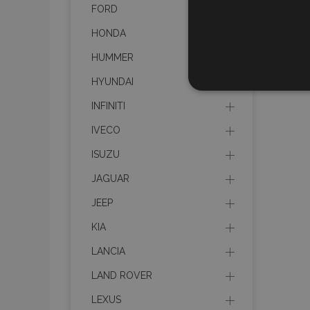
FORD
HONDA
HUMMER
HYUNDAI
UNBEDIN
INFINITI
IVECO
ISUZU
Unbedingt erforderliche C
JAGUAR
Kontoverwaltung. Ohne di
JEEP
Name
KIA
mage-translation-file-ve
LANCIA
LAND ROVER
recently_viewed_product
LEXUS