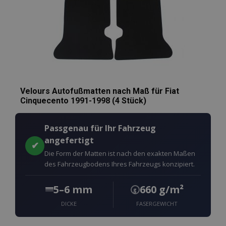
Velours Autofußmatten nach Maß für Fiat
Cinquecento 1991-1998 (4 Stück)
Passgenau für Ihr Fahrzeug
angefertigt
✔
Die Form der Matten ist nach den exakten Maßen
des Fahrzeugbodens Ihres Fahrzeugs konzipiert.
5–6 mm
660 g/m²
g
DICKE
FASERGEWICHT