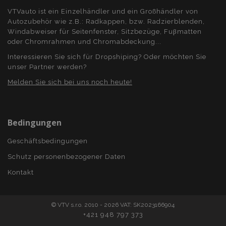
VTVauto ist ein Einzelhändler und ein Großhändler von
recently_viewed_product
Autozubehör wie z.B.: Radkappen, bzw. Radzierblenden,
Adobe Inc.
www.vtvauto.at
Windabweiser für Seitenfenster, Sitzbezüge, Fuβmatten
oder Chromrahmen und Chromabdeckung...
Interessieren Sie sich für Dropshiping? Oder möchten Sie
section_data_ids
Adobe Inc.
www.vtvauto.at
unser Partner werden?
Melden Sie sich bei uns noch heute!
PHPSESSID
1
PHP.net
Bedingungen
.vtvauto.at
Geschäftsbedingungen
Schutz personenbezogener Daten
Kontakt
© VTV s.r.o. 2010 - 2026 VAT: SK2023166904
+421 948 797 373