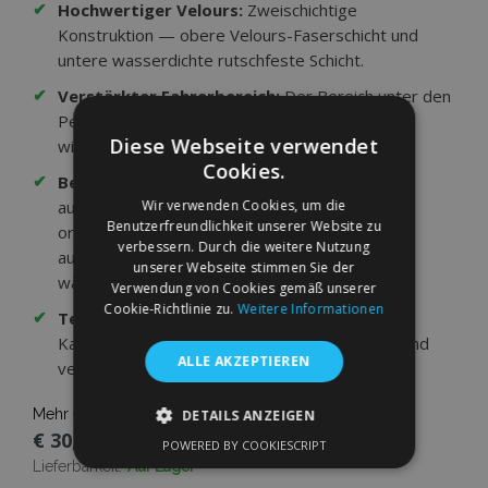
✔
Hochwertiger Velours:
Zweischichtige
Konstruktion — obere Velours-Faserschicht und
untere wasserdichte rutschfeste Schicht.
✔
Verstärkter Fahrerbereich:
Der Bereich unter den
Pedalen ist zusätzlich verstärkt und dadurch
Diese Webseite verwendet
widerstandsfähiger gegen Abnutzung.
Cookies.
✔
Befestigung am Fahrzeugboden:
Bei
Wir verwenden Cookies, um die
ausgewählten Modellen sind die Matten mit
Benutzerfreundlichkeit unserer Website zu
originalgetreuen Befestigungselementen
verbessern. Durch die weitere Nutzung
ausgestattet — sie verhindern ein Verrutschen
unserer Webseite stimmen Sie der
während der Fahrt.
Verwendung von Cookies gemäß unserer
Cookie-Richtlinie zu.
Weitere Informationen
✔
Textile Einfassung:
Die hochwertige
Kantenumrandung verhindert das Ausfransen und
ALLE AKZEPTIEREN
verleiht den Matten eine Premium-Optik.
Mehr erfahren
DETAILS ANZEIGEN
€ 30,95
POWERED BY COOKIESCRIPT
UNBEDINGT ERFORDERLICH
Lieferbarkeit:
Auf Lager