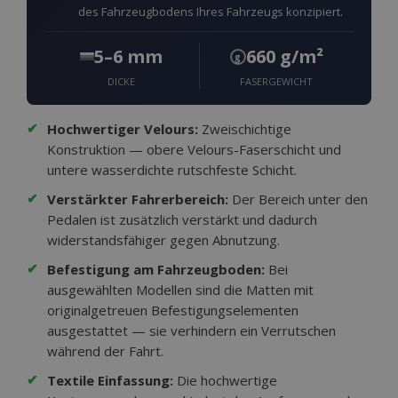
des Fahrzeugbodens Ihres Fahrzeugs konzipiert.
mage-cache-sessid
Adobe Inc.
www.vtvauto.at
5–6 mm
660 g/m²
g
DICKE
FASERGEWICHT
✔
Hochwertiger Velours:
Zweischichtige
product_data_storage
Konstruktion — obere Velours-Faserschicht und
Adobe Inc.
www.vtvauto.at
untere wasserdichte rutschfeste Schicht.
✔
Verstärkter Fahrerbereich:
Der Bereich unter den
Pedalen ist zusätzlich verstärkt und dadurch
recently_viewed_product_previous
Adobe Inc.
widerstandsfähiger gegen Abnutzung.
www.vtvauto.at
✔
Befestigung am Fahrzeugboden:
Bei
ausgewählten Modellen sind die Matten mit
recently_compared_product_previous
Adobe Inc.
originalgetreuen Befestigungselementen
www.vtvauto.at
ausgestattet — sie verhindern ein Verrutschen
während der Fahrt.
X-Magento-Vary
1
Adobe Inc.
www.vtvauto.at
✔
Textile Einfassung:
Die hochwertige