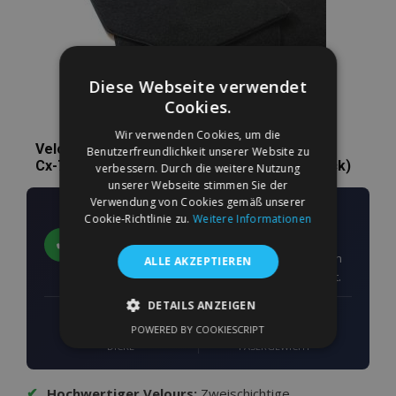
Diese Webseite verwendet
Cookies.
Wir verwenden Cookies, um die
Velours Autofußmatten nach Maß für Mazda
Benutzerfreundlichkeit unserer Website zu
Cx-7 16,8 cm passanger fix 2006-2012 (4 Stück)
verbessern. Durch die weitere Nutzung
unserer Webseite stimmen Sie der
Verwendung von Cookies gemäß unserer
Passgenau für Ihr Fahrzeug
Cookie-Richtlinie zu.
Weitere Informationen
angefertigt
✔
Die Form der Matten ist nach den exakten Maßen
ALLE AKZEPTIEREN
des Fahrzeugbodens Ihres Fahrzeugs konzipiert.
DETAILS ANZEIGEN
5–6 mm
660 g/m²
g
POWERED BY COOKIESCRIPT
UNBEDINGT ERFORDERLICH
DICKE
FASERGEWICHT
PERFORMANCE
TARGETING
✔
Hochwertiger Velours:
Zweischichtige