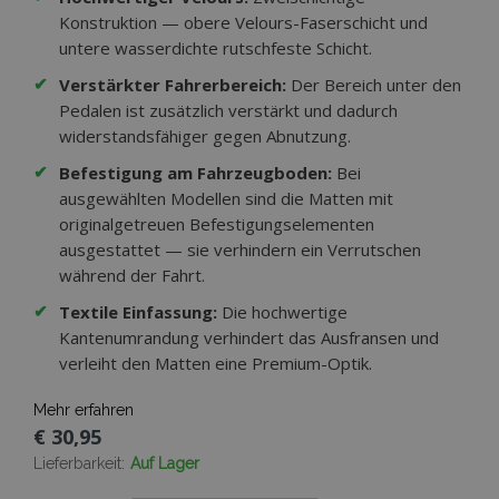
FUNKTIONALITÄT
Konstruktion — obere Velours-Faserschicht und
untere wasserdichte rutschfeste Schicht.
✔
Verstärkter Fahrerbereich:
Der Bereich unter den
Pedalen ist zusätzlich verstärkt und dadurch
Unbedingt erforderlich
Performance
widerstandsfähiger gegen Abnutzung.
Targeting
Funktionalität
✔
Befestigung am Fahrzeugboden:
Bei
Unbedingt erforderliche Cookies ermöglichen
ausgewählten Modellen sind die Matten mit
wesentliche Kernfunktionen der Website wie
originalgetreuen Befestigungselementen
die Benutzeranmeldung und die
Kontoverwaltung. Ohne die unbedingt
ausgestattet — sie verhindern ein Verrutschen
erforderlichen Cookies kann die Website nicht
während der Fahrt.
ordnungsgemäß verwendet werden.
✔
Textile Einfassung:
Die hochwertige
Anbieter /
Name
Abl
Domäne
Kantenumrandung verhindert das Ausfransen und
verleiht den Matten eine Premium-Optik.
mage-translation-file-version
Adobe Inc.
www.vtvauto.at
Mehr erfahren
€ 30,95
Lieferbarkeit:
Auf Lager