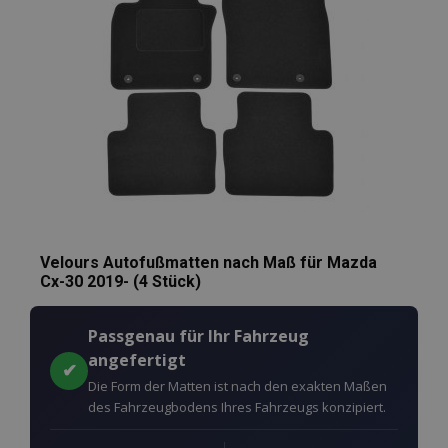
_gid
1 Tag
Dieses Cookie
Google
von Google
LLC
Analytics gese
.vtvauto.at
Es speichert 
aktualisiert e
eindeutigen 
für jede besu
Seite und wir
zum Zählen u
Verfolgen vo
Seitenaufrufe
verwendet.
Velours Autofußmatten nach Maß für Mazda
Cx-30 2019- (4 Stück)
Passgenau für Ihr Fahrzeug
angefertigt
✔
Die Form der Matten ist nach den exakten Maßen
des Fahrzeugbodens Ihres Fahrzeugs konzipiert.