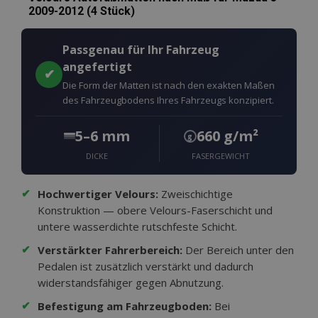
2009-2012 (4 Stück)
Passgenau für Ihr Fahrzeug
angefertigt
✔
Die Form der Matten ist nach den exakten Maßen
des Fahrzeugbodens Ihres Fahrzeugs konzipiert.
5–6 mm
660 g/m²
g
DICKE
FASERGEWICHT
✔
Hochwertiger Velours:
Zweischichtige
Konstruktion — obere Velours-Faserschicht und
untere wasserdichte rutschfeste Schicht.
✔
Verstärkter Fahrerbereich:
Der Bereich unter den
Pedalen ist zusätzlich verstärkt und dadurch
widerstandsfähiger gegen Abnutzung.
✔
Befestigung am Fahrzeugboden:
Bei