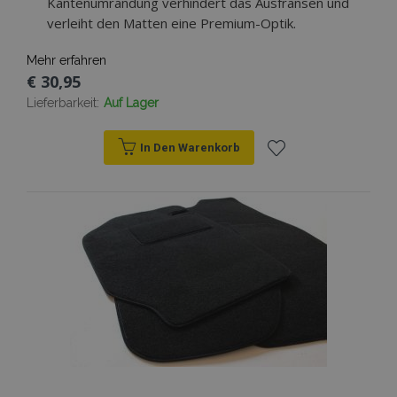
Kantenumrandung verhindert das Ausfransen und
verleiht den Matten eine Premium-Optik.
Mehr erfahren
€ 30,95
Lieferbarkeit:
Auf Lager
mage-messages
Adobe Inc.
www.vtvauto.at
In Den Warenkorb
Zur
Wunschliste
hinzufügen
recently_compared_product
Adobe Inc.
www.vtvauto.at