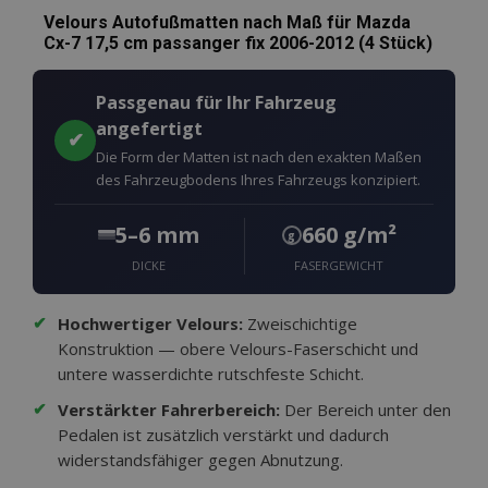
Velours Autofußmatten nach Maß für Mazda
Cx-7 17,5 cm passanger fix 2006-2012 (4 Stück)
Passgenau für Ihr Fahrzeug
angefertigt
✔
Die Form der Matten ist nach den exakten Maßen
des Fahrzeugbodens Ihres Fahrzeugs konzipiert.
5–6 mm
660 g/m²
g
DICKE
FASERGEWICHT
✔
Hochwertiger Velours:
Zweischichtige
Konstruktion — obere Velours-Faserschicht und
untere wasserdichte rutschfeste Schicht.
✔
Verstärkter Fahrerbereich:
Der Bereich unter den
Pedalen ist zusätzlich verstärkt und dadurch
widerstandsfähiger gegen Abnutzung.