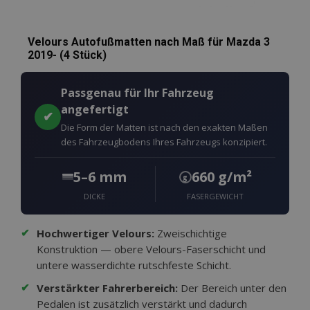
Velours Autofußmatten nach Maß für Mazda 3
2019- (4 Stück)
Passgenau für Ihr Fahrzeug
angefertigt
✔
Die Form der Matten ist nach den exakten Maßen
des Fahrzeugbodens Ihres Fahrzeugs konzipiert.
5–6 mm
660 g/m²
g
DICKE
FASERGEWICHT
✔
Hochwertiger Velours:
Zweischichtige
Konstruktion — obere Velours-Faserschicht und
untere wasserdichte rutschfeste Schicht.
✔
Verstärkter Fahrerbereich:
Der Bereich unter den
Pedalen ist zusätzlich verstärkt und dadurch