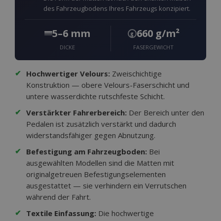
des Fahrzeugbodens Ihres Fahrzeugs konzipiert.
5–6 mm
660 g/m²
g
DICKE
FASERGEWICHT
✔
Hochwertiger Velours:
Zweischichtige
Konstruktion — obere Velours-Faserschicht und
untere wasserdichte rutschfeste Schicht.
✔
Verstärkter Fahrerbereich:
Der Bereich unter den
Pedalen ist zusätzlich verstärkt und dadurch
widerstandsfähiger gegen Abnutzung.
✔
Befestigung am Fahrzeugboden:
Bei
ausgewählten Modellen sind die Matten mit
originalgetreuen Befestigungselementen
ausgestattet — sie verhindern ein Verrutschen
während der Fahrt.
✔
Textile Einfassung:
Die hochwertige