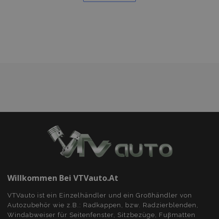
hinzufügen
Willkommen Bei VTVauto.at
VTVauto ist ein Einzelhändler und ein Großhändler von
Autozubehör wie z.B.: Radkappen, bzw. Radzierblenden,
Windabweiser für Seitenfenster, Sitzbezüge, Fuβmatten