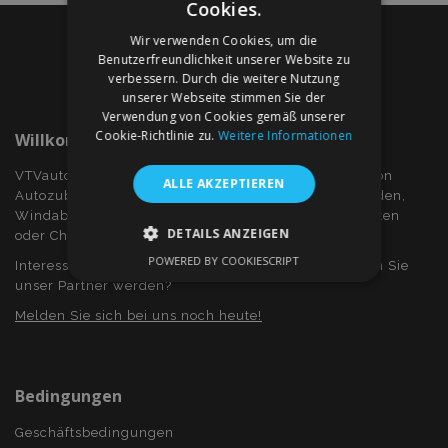
Cookies.
Wir verwenden Cookies, um die
Benutzerfreundlichkeit unserer Website zu
verbessern. Durch die weitere Nutzung
unserer Webseite stimmen Sie der
Verwendung von Cookies gemäß unserer
Cookie-Richtlinie zu.
Weitere Informationen
Willkommen Bei VTVauto.at
VTVauto ist ein Einzelhändler und ein Großhändler von
ALLE AKZEPTIEREN
Autozubehör wie z.B.: Radkappen, bzw. Radzierblenden,
Windabweiser für Seitenfenster, Sitzbezüge, Fuβmatten
DETAILS ANZEIGEN
oder Chromrahmen und Chromabdeckung...
POWERED BY COOKIESCRIPT
Interessieren Sie sich für Dropshiping? Oder möchten Sie
UNBEDINGT ERFORDERLICH
unser Partner werden?
PERFORMANCE
TARGETING
Melden Sie sich bei uns noch heute!
FUNKTIONALITÄT
Bedingungen
Geschäftsbedingungen
Unbedingt erforderlich
Performance