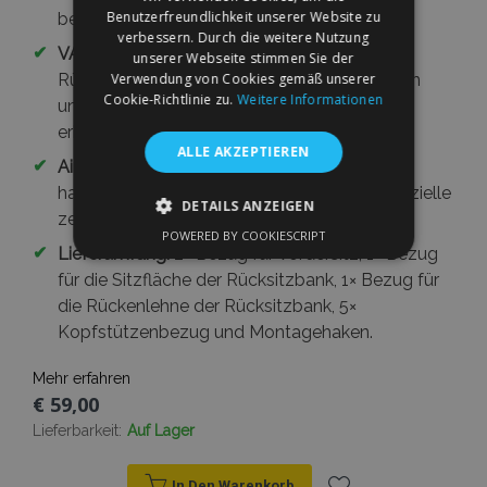
Benutzerfreundlichkeit unserer Website zu
bessere Stabilität und Komfort.
verbessern. Durch die weitere Nutzung
✔
VARIO+ System:
Reißverschlüsse an der
unserer Webseite stimmen Sie der
Verwendung von Cookies gemäß unserer
Rücksitzlehne ermöglichen die Anpassung an
Cookie-Richtlinie zu.
Weitere Informationen
ungeteilte und geteilte Rücksitzbänke und
erhalten den Zugang zur hinteren Armlehne.
ALLE AKZEPTIEREN
✔
Airbag-Kompatibilität:
Die vorderen Bezüge
haben im Bereich der Seitenairbags eine spezielle
DETAILS ANZEIGEN
zertifizierte AIRBAG-Naht.
POWERED BY COOKIESCRIPT
UNBEDINGT ERFORDERLICH
✔
Lieferumfang:
2× Bezug für Vordersitz, 1× Bezug
für die Sitzfläche der Rücksitzbank, 1× Bezug für
PERFORMANCE
TARGETING
die Rückenlehne der Rücksitzbank, 5×
Kopfstützenbezug und Montagehaken.
FUNKTIONALITÄT
Mehr erfahren
€ 59,00
Lieferbarkeit:
Auf Lager
Unbedingt erforderlich
Performance
Targeting
Funktionalität
In Den Warenkorb