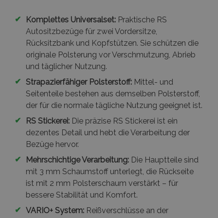
PHPSESSID
1
PHP.net
✔
Komplettes Universalset:
Praktische RS
.vtvauto.at
Autositzbezüge für zwei Vordersitze,
Rücksitzbank und Kopfstützen. Sie schützen die
originale Polsterung vor Verschmutzung, Abrieb
und täglicher Nutzung.
✔
Strapazierfähiger Polsterstoff:
Mittel- und
Seitenteile bestehen aus demselben Polsterstoff,
der für die normale tägliche Nutzung geeignet ist.
✔
RS Stickerei:
Die präzise RS Stickerei ist ein
dezentes Detail und hebt die Verarbeitung der
Bezüge hervor.
mage-cache-sessid
Adobe Inc.
✔
Mehrschichtige Verarbeitung:
Die Hauptteile sind
www.vtvauto.at
mit 3 mm Schaumstoff unterlegt, die Rückseite
ist mit 2 mm Polsterschaum verstärkt – für
bessere Stabilität und Komfort.
✔
VARIO+ System:
Reißverschlüsse an der