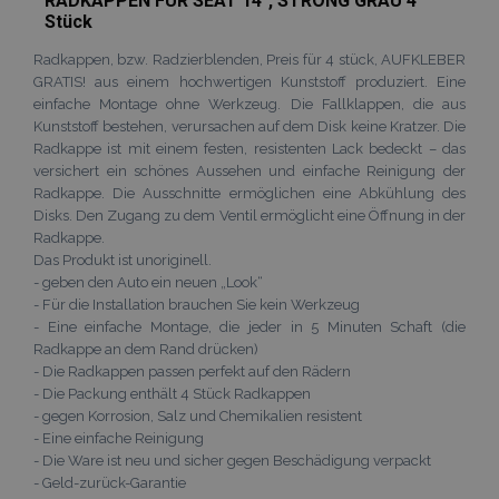
RADKAPPEN FÜR SEAT 14", STRONG GRAU 4
Stück
Radkappen, bzw. Radzierblenden, Preis für 4 stück, AUFKLEBER
GRATIS! aus einem hochwertigen Kunststoff produziert. Eine
einfache Montage ohne Werkzeug. Die Fallklappen, die aus
Kunststoff bestehen, verursachen auf dem Disk keine Kratzer. Die
Radkappe ist mit einem festen, resistenten Lack bedeckt – das
versichert ein schönes Aussehen und einfache Reinigung der
Radkappe. Die Ausschnitte ermöglichen eine Abkühlung des
Disks. Den Zugang zu dem Ventil ermöglicht eine Öffnung in der
Radkappe.
Das Produkt ist unoriginell.
- geben den Auto ein neuen „Look“
- Für die Installation brauchen Sie kein Werkzeug
- Eine einfache Montage, die jeder in 5 Minuten Schaft (die
Radkappe an dem Rand drücken)
- Die Radkappen passen perfekt auf den Rädern
- Die Packung enthält 4 Stück Radkappen
- gegen Korrosion, Salz und Chemikalien resistent
- Eine einfache Reinigung
- Die Ware ist neu und sicher gegen Beschädigung verpackt
- Geld-zurück-Garantie