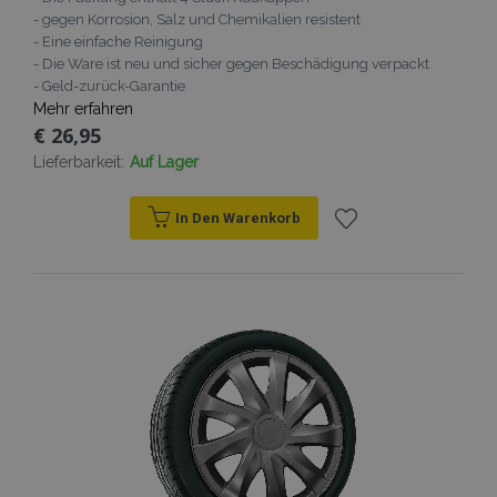
- gegen Korrosion, Salz und Chemikalien resistent
recently_viewed_product_previous
Adobe Inc.
- Eine einfache Reinigung
www.vtvauto.at
- Die Ware ist neu und sicher gegen Beschädigung verpackt
- Geld-zurück-Garantie
Mehr erfahren
recently_compared_product_previous
Adobe Inc.
www.vtvauto.at
€ 26,95
Lieferbarkeit:
Auf Lager
X-Magento-Vary
1
Adobe Inc.
www.vtvauto.at
In Den Warenkorb
Zur
Wunschliste
hinzufügen
mage-messages
Adobe Inc.
www.vtvauto.at