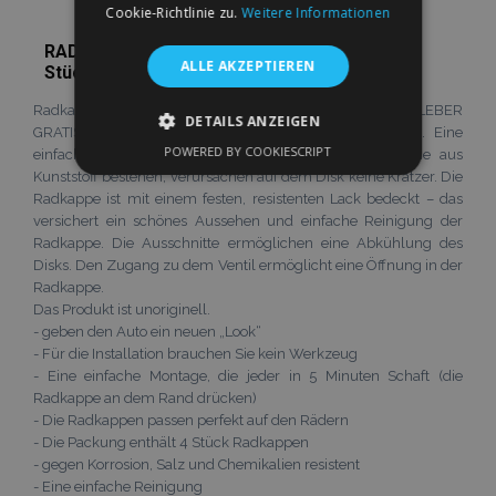
Cookie-Richtlinie zu.
Weitere Informationen
RADKAPPEN FÜR SEAT 14", QUAD GRAPHIT 4
ALLE AKZEPTIEREN
Stück
Radkappen, bzw. Radzierblenden, Preis für 4 stück, AUFKLEBER
DETAILS ANZEIGEN
GRATIS! aus einem hochwertigen Kunststoff produziert. Eine
POWERED BY COOKIESCRIPT
einfache Montage ohne Werkzeug. Die Fallklappen, die aus
UNBEDINGT ERFORDERLICH
Kunststoff bestehen, verursachen auf dem Disk keine Kratzer. Die
Radkappe ist mit einem festen, resistenten Lack bedeckt – das
PERFORMANCE
TARGETING
versichert ein schönes Aussehen und einfache Reinigung der
Radkappe. Die Ausschnitte ermöglichen eine Abkühlung des
FUNKTIONALITÄT
Disks. Den Zugang zu dem Ventil ermöglicht eine Öffnung in der
Radkappe.
Das Produkt ist unoriginell.
- geben den Auto ein neuen „Look“
- Für die Installation brauchen Sie kein Werkzeug
Unbedingt erforderlich
Performance
- Eine einfache Montage, die jeder in 5 Minuten Schaft (die
Targeting
Funktionalität
Radkappe an dem Rand drücken)
- Die Radkappen passen perfekt auf den Rädern
Unbedingt erforderliche Cookies ermöglichen
- Die Packung enthält 4 Stück Radkappen
wesentliche Kernfunktionen der Website wie
die Benutzeranmeldung und die
- gegen Korrosion, Salz und Chemikalien resistent
Kontoverwaltung. Ohne die unbedingt
- Eine einfache Reinigung