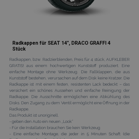
recently_compared_product
Adobe Inc.
www.vtvauto.at
Radkappen für SEAT 14", DRACO GRAFFI 4
Stück
Radkappen, bzw. Radzierblenden, Preis für 4 stück, AUFKLEBER
GRATIS! aus einem hochwertigen Kunststoff produziert. Eine
Anbieter /
einfache Montage ohne Werkzeug. Die Fallklappen, die aus
Name
Ablaufdatum
Beschreibun
Domäne
Anbieter /
Name
Ablaufdatum
Beschreibun
Kunststoff bestehen, verursachen auf dem Disk keine Kratzer. Die
Domäne
form_key
Session
Dieses Cookie
Adobe Inc.
Radkappe ist mit einem festen, resistenten Lack bedeckt – das
verwendet, u
www.vtvauto.at
_ga
1 Jahr 1
Dieser Cookie
Google
Anbieter /
versichert ein schönes Aussehen und einfache Reinigung der
Name
Ablaufdatum
Beschreibung
Zwischenspe
Monat
Name ist mit
LLC
Domäne
von Inhalten 
Radkappe. Die Ausschnitte ermöglichen eine Abkühlung des
Google Univer
.vtvauto.at
Browser zu
Analytics
Disks. Den Zugang zu dem Ventil ermöglicht eine Öffnung in der
_gcl_au
3 Monate
Dieses Cookie
Google
erleichtern u
verknüpft. Die
wird von
LLC
Radkappe.
das Laden vo
eine wichtige
Doubleclick
.vtvauto.at
Seiten zu
Aktualisierun
Das Produkt ist unoriginell.
gesetzt und
beschleunige
am häufigsten
enthält
- geben den Auto ein neuen „Look“
verwendeten
Informationen
form_key
1 Stunde
Dieses Cookie
Adobe Inc.
Analysedienst
- Für die Installation brauchen Sie kein Werkzeug
darüber, wie
verwendet, u
.www.vtvauto.at
von Google.
der
- Eine einfache Montage, die jeder in 5 Minuten Schaft (die
Zwischenspe
Dieses Cookie
Endbenutzer