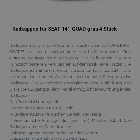
Radkappen für SEAT 14", QUAD grau 4 Stück
Radkappen, bzw. Radzierblenden, Preis für 4 stück, AUFKLEBER
GRATIS! aus einem hochwertigen Kunststoff produziert. Eine
einfache Montage ohne Werkzeug. Die Fallklappen, die aus
Kunststoff bestehen, verursachen auf dem Disk keine Kratzer. Die
Radkappe ist mit einem festen, resistenten Lack bedeckt – das
mage-cache-sessid
Adobe Inc.
versichert ein schönes Aussehen und einfache Reinigung der
www.vtvauto.at
Radkappe. Die Ausschnitte ermöglichen eine Abkühlung des
Disks. Den Zugang zu dem Ventil ermöglicht eine Öffnung in der
Radkappe.
Das Produkt ist unoriginell.
- geben den Auto ein neuen „Look“
- Für die Installation brauchen Sie kein Werkzeug
product_data_storage
Adobe Inc.
- Eine einfache Montage, die jeder in 5 Minuten Schaft (die
www.vtvauto.at
Radkappe an dem Rand drücken)
- Die Radkappen passen perfekt auf den Rädern
- Die Packung enthält 4 Stück Radkappen