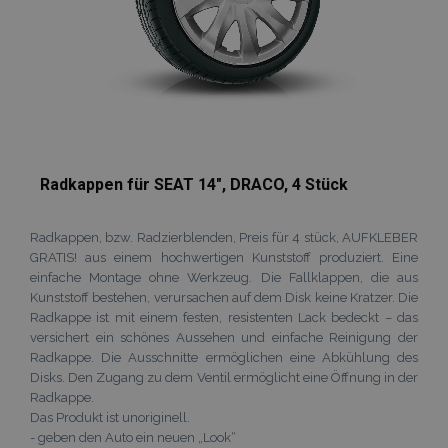
verwendet,
erleichtern u
wodurch die
das Laden vo
Datenerfassu
Seiten zu
auf Websites 
beschleunige
hohem
Datenaufko
eingeschränk
wird.
_ga_Z7BN9E4XY4
.vtvauto.at
1 Jahr 1
Dieses Cookie
Monat
von Google
Analytics
verwendet, 
Radkappen für SEAT 14", DRACO, 4 Stück
den Sitzungss
beizubehalten
_gid
1 Tag
Dieses Cookie
Google
Radkappen, bzw. Radzierblenden, Preis für 4 stück, AUFKLEBER
von Google
LLC
GRATIS! aus einem hochwertigen Kunststoff produziert. Eine
Analytics gese
.vtvauto.at
Es speichert 
einfache Montage ohne Werkzeug. Die Fallklappen, die aus
aktualisiert e
Kunststoff bestehen, verursachen auf dem Disk keine Kratzer. Die
eindeutigen 
für jede besu
Radkappe ist mit einem festen, resistenten Lack bedeckt – das
Seite und wir
versichert ein schönes Aussehen und einfache Reinigung der
zum Zählen u
Radkappe. Die Ausschnitte ermöglichen eine Abkühlung des
Verfolgen vo
Seitenaufrufe
Disks. Den Zugang zu dem Ventil ermöglicht eine Öffnung in der
verwendet.
Radkappe.
Das Produkt ist unoriginell.
- geben den Auto ein neuen „Look“