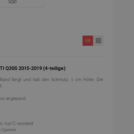
Q30
I Q30S 2015-2019 (4-teilige)
r Rand fängt und hält den Schmutz, 1 cm Höhe. Der
t.
tos angepasst
 +110°C resistent
ch Gummi