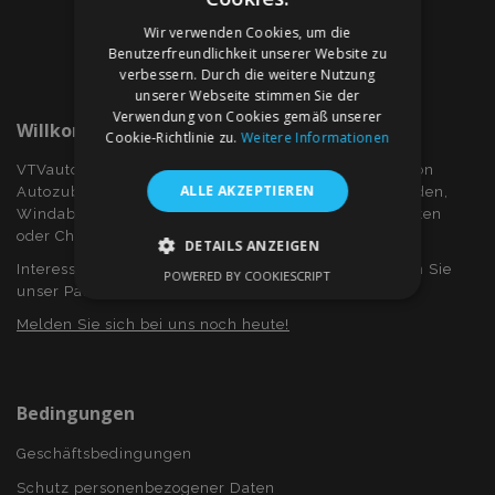
Wir verwenden Cookies, um die
Benutzerfreundlichkeit unserer Website zu
verbessern. Durch die weitere Nutzung
unserer Webseite stimmen Sie der
Verwendung von Cookies gemäß unserer
Willkommen Bei VTVauto.at
Cookie-Richtlinie zu.
Weitere Informationen
VTVauto ist ein Einzelhändler und ein Großhändler von
ALLE AKZEPTIEREN
Autozubehör wie z.B.: Radkappen, bzw. Radzierblenden,
Windabweiser für Seitenfenster, Sitzbezüge, Fuβmatten
oder Chromrahmen und Chromabdeckung...
DETAILS ANZEIGEN
Interessieren Sie sich für Dropshiping? Oder möchten Sie
POWERED BY COOKIESCRIPT
UNBEDINGT ERFORDERLICH
unser Partner werden?
Melden Sie sich bei uns noch heute!
PERFORMANCE
TARGETING
FUNKTIONALITÄT
Bedingungen
Geschäftsbedingungen
Unbedingt erforderlich
Performance
Schutz personenbezogener Daten