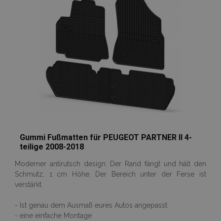
Wunschliste
hinzufügen
PHPSESSID
1
PHP.net
.vtvauto.at
Gummi Fußmatten für PEUGEOT PARTNER II 4-
teilige 2008-2018
Moderner antirutsch design. Der Rand fängt und hält den
mage-cache-sessid
Adobe Inc.
Schmutz, 1 cm Höhe. Der Bereich unter der Ferse ist
www.vtvauto.at
verstärkt.
- Ist genau dem Ausmaß eures Autos angepasst
- eine einfache Montage