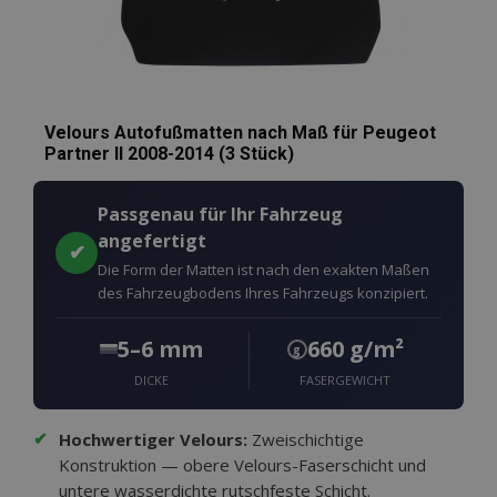
Velours Autofußmatten nach Maß für Peugeot
Partner II 2008-2014 (3 Stück)
Passgenau für Ihr Fahrzeug
angefertigt
✔
Die Form der Matten ist nach den exakten Maßen
des Fahrzeugbodens Ihres Fahrzeugs konzipiert.
5–6 mm
660 g/m²
g
DICKE
FASERGEWICHT
✔
Hochwertiger Velours:
Zweischichtige
Konstruktion — obere Velours-Faserschicht und
untere wasserdichte rutschfeste Schicht.