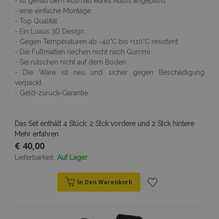
- Ist genau dem Ausmaß eures Autos angepasst
Targeting
Funktionalität
- eine einfache Montage
Unbedingt erforderliche Cookies ermöglichen
- Top Qualität
wesentliche Kernfunktionen der Website wie
- Ein Luxus 3D Design
die Benutzeranmeldung und die
- Gegen Temperaturen ab -40°C bis +110°C resistent
Kontoverwaltung. Ohne die unbedingt
- Die Fußmatten riechen nicht nach Gummi
erforderlichen Cookies kann die Website nicht
ordnungsgemäß verwendet werden.
- Sie rutschen nicht auf dem Boden
- Die Ware ist neu und sicher gegen Beschädigung
Anbieter /
Name
Abl
Domäne
verpackt
- Geld-zurück-Garantie
mage-translation-file-version
Adobe Inc.
www.vtvauto.at
Das Set enthält 4 Stück: 2 Stck vordere und 2 Stck hintere
Mehr erfahren
€ 40,00
Lieferbarkeit:
Auf Lager
recently_viewed_product
Adobe Inc.
www.vtvauto.at
In Den Warenkorb
section_data_ids
Adobe Inc.
Zur
www.vtvauto.at