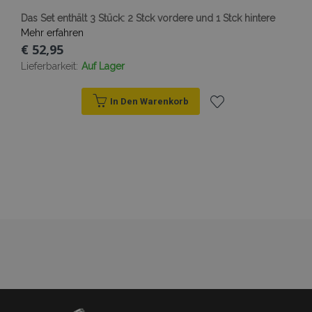
zum Zählen u
Verfolgen vo
Das Set enthält 3 Stück: 2 Stck vordere und 1 Stck hintere
Seitenaufrufe
verwendet.
Mehr erfahren
€ 52,95
Lieferbarkeit:
Auf Lager
In Den Warenkorb
Zur
Wunschliste
hinzufügen