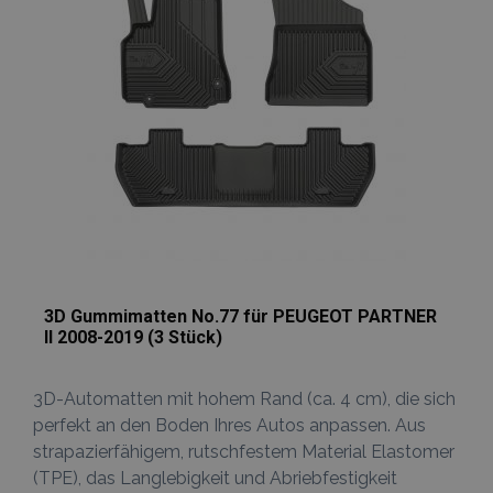
hinzufügen
mage-messages
Adobe Inc.
www.vtvauto.at
recently_compared_product
Adobe Inc.
www.vtvauto.at
3D Gummimatten No.77 für PEUGEOT PARTNER
II 2008-2019 (3 Stück)
Anbieter /
Name
Ablaufdatum
Beschreibun
Domäne
Anbieter /
Name
Ablaufdatum
Beschreibun
3D-Automatten mit hohem Rand (ca. 4 cm), die sich
Domäne
form_key
Session
Dieses Cookie
Adobe Inc.
perfekt an den Boden Ihres Autos anpassen. Aus
verwendet, u
www.vtvauto.at
_ga
1 Jahr 1
Dieser Cookie
Google
Anbieter /
Name
Ablaufdatum
Beschreibung
Zwischenspe
Monat
Name ist mit
LLC
strapazierfähigem, rutschfestem Material Elastomer
Domäne
von Inhalten 
Google Univer
.vtvauto.at
Browser zu
Analytics
(TPE), das Langlebigkeit und Abriebfestigkeit
_gcl_au
3 Monate
Dieses Cookie
Google
erleichtern u
verknüpft. Die