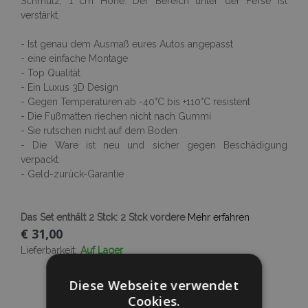
Schmutz, 1 cm Höhe. Der Bereich unter der Ferse ist
verstärkt.
- Ist genau dem Ausmaß eures Autos angepasst
- eine einfache Montage
- Top Qualität
- Ein Luxus 3D Design
- Gegen Temperaturen ab -40°C bis +110°C resistent
- Die Fußmatten riechen nicht nach Gummi
- Sie rutschen nicht auf dem Boden
- Die Ware ist neu und sicher gegen Beschädigung
verpackt
- Geld-zurück-Garantie
Das Set enthält 2 Stck: 2 Stck vordere
Mehr erfahren
€ 31,00
Lieferbarkeit:
Auf Lager
Diese Webseite verwendet
In Den Warenkorb
Cookies.