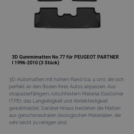
.vtvauto.at
Analytics
beschleunige
verknüpft. G
der
mage-
1 Tag
Dieses Cookie
Adobe Inc.
Dokumentati
cache-
verwendet, u
www.vtvauto.at
wird er zur
storage-
Zwischenspe
Drosselung d
section-
von Inhalten 
Anforderungs
invalidation
Browser zu
verwendet,
erleichtern u
wodurch die
das Laden vo
Datenerfassu
Seiten zu
auf Websites 
beschleunige
hohem
Datenaufko
3D Gummimatten No.77 für PEUGEOT PARTNER
eingeschränk
I 1996-2010 (3 Stück)
wird.
_ga_Z7BN9E4XY4
.vtvauto.at
1 Jahr 1
Dieses Cookie
Monat
von Google
3D-Automatten mit hohem Rand (ca. 4 cm), die sich
Analytics
verwendet, 
perfekt an den Boden Ihres Autos anpassen. Aus
den Sitzungss
beizubehalten
strapazierfähigem, rutschfestem Material Elastomer
(TPE), das Langlebigkeit und Abriebfestigkeit
_gid
1 Tag
Dieses Cookie
Google
von Google
LLC
gewährleistet. Darüber hinaus bestehen die Matten
Analytics gese
.vtvauto.at
Es speichert 
aus geruchsneutralen ökologischen Materialien, die
aktualisiert e
eindeutigen 
sehr leicht zu reinigen sind.
für jede besu
Seite und wir