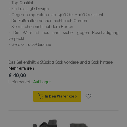
- Top Qualität
- Ein Luxus 3D Design
product_data_storage
Adobe Inc.
www.vtvauto.at
- Gegen Temperaturen ab -40°C bis +110°C resistent
- Die Fußmatten riechen nicht nach Gummi
- Sie rutschen nicht auf dem Boden
- Die Ware ist neu und sicher gegen Beschädigung
recently_viewed_product_previous
Adobe Inc.
verpackt
www.vtvauto.at
- Geld-zurück-Garantie
recently_compared_product_previous
Adobe Inc.
www.vtvauto.at
Das Set enthält 4 Stück: 2 Stck vordere und 2 Stck hintere
Mehr erfahren
€ 40,00
X-Magento-Vary
1
Adobe Inc.
Lieferbarkeit:
Auf Lager
www.vtvauto.at
In Den Warenkorb
Zur
Wunschliste