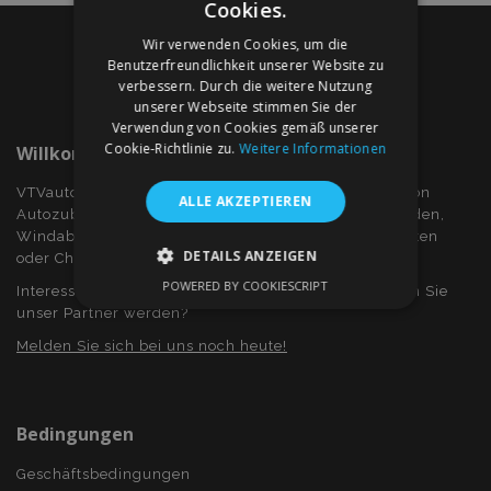
Cookies.
Wir verwenden Cookies, um die
Benutzerfreundlichkeit unserer Website zu
verbessern. Durch die weitere Nutzung
unserer Webseite stimmen Sie der
Verwendung von Cookies gemäß unserer
Cookie-Richtlinie zu.
Weitere Informationen
Willkommen Bei VTVauto.at
VTVauto ist ein Einzelhändler und ein Großhändler von
ALLE AKZEPTIEREN
Autozubehör wie z.B.: Radkappen, bzw. Radzierblenden,
Windabweiser für Seitenfenster, Sitzbezüge, Fuβmatten
DETAILS ANZEIGEN
oder Chromrahmen und Chromabdeckung...
POWERED BY COOKIESCRIPT
Interessieren Sie sich für Dropshiping? Oder möchten Sie
UNBEDINGT ERFORDERLICH
unser Partner werden?
PERFORMANCE
TARGETING
Melden Sie sich bei uns noch heute!
FUNKTIONALITÄT
Bedingungen
Geschäftsbedingungen
Unbedingt erforderlich
Performance