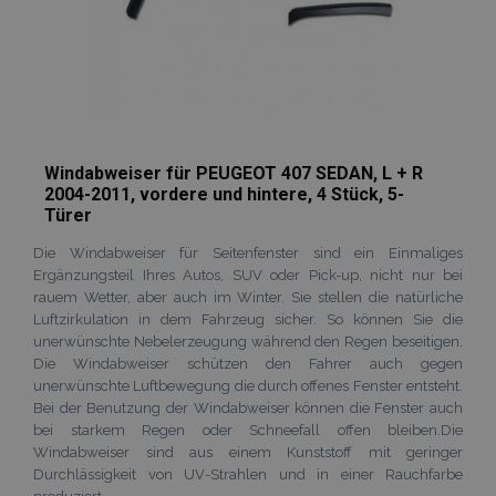
Kontoverwaltung. Ohne die unbedingt
erforderlichen Cookies kann die Website nicht
ordnungsgemäß verwendet werden.
Anbieter /
Name
Abl
Domäne
mage-translation-file-version
Adobe Inc.
www.vtvauto.at
Windabweiser für PEUGEOT 407 SEDAN, L + R
2004-2011, vordere und hintere, 4 Stück, 5-
Türer
Die Windabweiser für Seitenfenster sind ein Einmaliges
recently_viewed_product
Adobe Inc.
Ergänzungsteil Ihres Autos, SUV oder Pick-up, nicht nur bei
www.vtvauto.at
rauem Wetter, aber auch im Winter. Sie stellen die natürliche
Luftzirkulation in dem Fahrzeug sicher. So können Sie die
section_data_ids
unerwünschte Nebelerzeugung während den Regen beseitigen.
Adobe Inc.
www.vtvauto.at
Die Windabweiser schützen den Fahrer auch gegen
unerwünschte Luftbewegung die durch offenes Fenster entsteht.
Bei der Benutzung der Windabweiser können die Fenster auch
bei starkem Regen oder Schneefall offen bleiben.Die
Windabweiser sind aus einem Kunststoff mit geringer
PHPSESSID
1
PHP.net
Durchlässigkeit von UV-Strahlen und in einer Rauchfarbe
.vtvauto.at