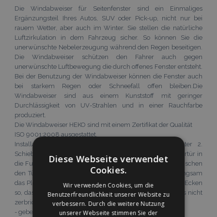
Die Windabweiser für Seitenfenster sind ein Einmaliges
Ergänzungsteil Ihres Autos, SUV oder Pick-up, nicht nur bei
rauem Wetter, aber auch im Winter. Sie stellen die natürliche
Luftzirkulation in dem Fahrzeug sicher. So können Sie die
unerwünschte Nebelerzeugung während den Regen beseitigen.
Die Windabweiser schützen den Fahrer auch gegen
unerwünschte Luftbewegung die durch offenes Fenster entsteht.
Bei der Benutzung der Windabweiser können die Fenster auch
bei starkem Regen oder Schneefall offen bleiben.Die
Windabweiser sind aus einem Kunststoff mit geringer
Durchlässigkeit von UV-Strahlen und in einer Rauchfarbe
produziert.
Die Windabweiser HEKO sind mit einem Zertifikat der Qualität
ISO 9001:2008 ausgestattet.
Installationsanleitung: 1. Ziehen Sie das Fenster runter 2.
Schieben Sie das Plexiglas in den oberen Ecken der Vordertür in
Diese Webseite verwendet
die Fuge so, dass das zweite Ende des Plexiglases frei zwischen
Cookies.
den Türen und den Rückspiegel liegt. 3. Schieben Sie langsam
das Plexiglas in die Fuge rein. Fangen Sie bei den oberen Ecken
Wir verwenden Cookies, um die
so, dass nicht ein hoher Druck entsteht damit das Plexiglas nicht
Benutzerfreundlichkeit unserer Website zu
zerbricht.
verbessern. Durch die weitere Nutzung
- geben den Auto ein neuen „Look“
unserer Webseite stimmen Sie der