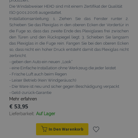
produziert.
Die Windabweiser HEKO sind mit einem Zertifikat der Qualität
ISO 9001:2008 ausgestattet.
Installationsanleitung: 1. Ziehen Sie das Fenster runter 2.
Schieben Sie das Plexiglas in den oberen Ecken der Vordertür in
die Fuge so, dass das zweite Ende des Plexiglases frei zwischen
den Türen und den Rückspiegel liegt. 3. Schieben Sie langsam
das Plexiglas in die Fuge rein. Fangen Sie bei den oberen Ecken
so, dass nicht ein hoher Druck entsteht damit das Plexiglas nicht
zerbricht.
- geben den Auto ein neuen „Look“
- eine Einfache Installation ohne Werkzeug die jeder leistet
- Frische Luft auch beim Regen
mage-cache-sessid
Adobe Inc.
- Leiser Betrieb (Kein Windgeräusch)
www.vtvauto.at
- Die Ware ist neu und sicher gegen Beschädigung verpackt
- Geld-zurück-Garantie
Mehr erfahren
€ 53,95
Lieferbarkeit:
Auf Lager
product_data_storage
Adobe Inc.
www.vtvauto.at
In Den Warenkorb