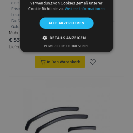
- eine Einfache Installation ohne Werkzeug die jeder leistet
Verwendung von Cookies gemäß unserer
Cookie-Richtlinie zu.
Weitere Informationen
- Frische Luft auch beim Regen
- Leiser Betrieb (Kein Windgeräusch)
- Die Ware ist neu und sicher gegen Beschädigung verpackt
ALLE AKZEPTIEREN
- Geld-zurück-Garantie
Mehr erfahren
DETAILS ANZEIGEN
€ 53,95
POWERED BY COOKIESCRIPT
Lieferbarkeit:
Auf Lager
UNBEDINGT ERFORDERLICH
PERFORMANCE
TARGETING
In Den Warenkorb
Zur
FUNKTIONALITÄT
Wunschliste
hinzufügen
Unbedingt erforderlich
Performance
Targeting
Funktionalität
Unbedingt erforderliche Cookies ermöglichen
wesentliche Kernfunktionen der Website wie
die Benutzeranmeldung und die