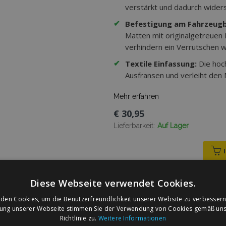
verstärkt und dadurch wider
✔
Befestigung am Fahrzeug
Matten mit originalgetreuen
verhindern ein Verrutschen w
✔
Textile Einfassung:
Die hoc
Ausfransen und verleiht den
Mehr erfahren
€ 30,95
Lieferbarkeit:
Auf Lager
Diese Webseite verwendet Cookies.
Velours Autofußmatten nac
den Cookies, um die Benutzerfreundlichkeit unserer Website zu verbessern
(4 Stück)
zung unserer Webseite stimmen Sie der Verwendung von Cookies gemäß uns
Richtlinie zu.
Weitere Informationen