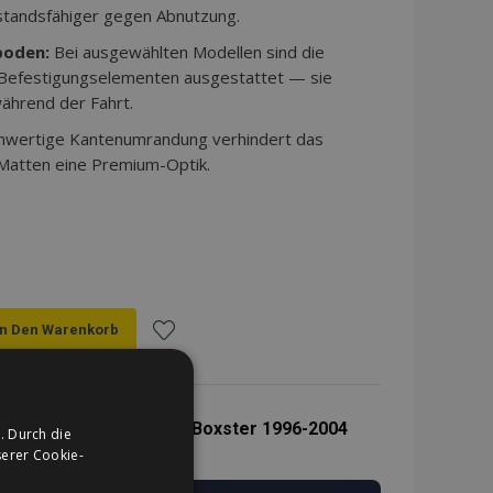
standsfähiger gegen Abnutzung.
boden:
Bei ausgewählten Modellen sind die
 Befestigungselementen ausgestattet — sie
ährend der Fahrt.
hwertige Kantenumrandung verhindert das
 Matten eine Premium-Optik.
In Den Warenkorb
Zur
Wunschliste
h Maß für Porsche 966 Boxster 1996-2004
. Durch die
hinzufügen
erer Cookie-