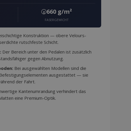
660 g/m²
g
FASERGEWICHT
schichtige Konstruktion — obere Velours-
erdichte rutschfeste Schicht.
:
Der Bereich unter den Pedalen ist zusätzlich
standsfähiger gegen Abnutzung.
boden:
Bei ausgewählten Modellen sind die
 Befestigungselementen ausgestattet — sie
ährend der Fahrt.
hwertige Kantenumrandung verhindert das
 Matten eine Premium-Optik.