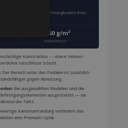
ahrzeug angefertigt
ach den exakten Maßen des Fahrzeugbodens Ihres
660 g/m²
g
NKTIONALITÄT
FASERGEWICHT
schichtige Konstruktion — obere Velours-
erdichte rutschfeste Schicht.
eldung und die
:
Der Bereich unter den Pedalen ist zusätzlich
ndet werden.
standsfähiger gegen Abnutzung.
boden:
Bei ausgewählten Modellen sind die
 Befestigungselementen ausgestattet — sie
tzungen im lokalen
ährend der Fahrt.
 die
buch konfiguriert ist
Seite).
hwertige Kantenumrandung verhindert das
 Matten eine Premium-Optik.
angesehener Produkte zur