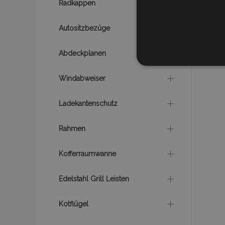
Radkappen
Autositzbezüge
Abdeckplanen
UNBEDIN
Windabweiser
Ladekantenschutz
Unbedingt erforderliche C
Rahmen
Kontoverwaltung. Ohne di
Name
Kofferraumwanne
mage-translation-file-ve
Edelstahl Grill Leisten
Kotflügel
recently_viewed_product