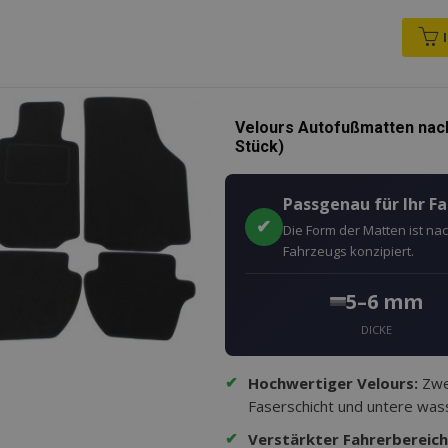
Velours Autofußmatten nac
Stück)
Passgenau für Ihr F
✔
Die Form der Matten ist n
Fahrzeugs konzipiert.
5–6 mm
DICKE
✔
Hochwertiger Velours:
Zwei
Faserschicht und untere wass
✔
Verstärkter Fahrerbereich