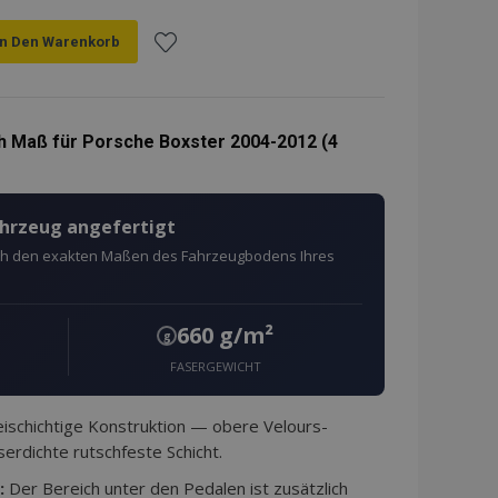
In Den Warenkorb
Zur
Wunschliste
h Maß für Porsche Boxster 2004-2012 (4
hinzufügen
ahrzeug angefertigt
ach den exakten Maßen des Fahrzeugbodens Ihres
660 g/m²
g
FASERGEWICHT
schichtige Konstruktion — obere Velours-
erdichte rutschfeste Schicht.
:
Der Bereich unter den Pedalen ist zusätzlich