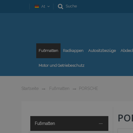
Suche
At
Fußmatten
Radkappen
Autositzbezüge
Abdec
Motor und Getriebeschutz
Startseite
Fußmatten
PORSCHE
PO
Fußmatten