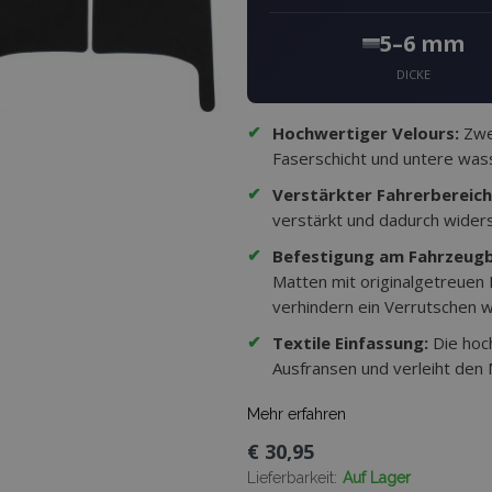
5–6 mm
DICKE
✔
Hochwertiger Velours:
Zwei
Faserschicht und untere wass
✔
Verstärkter Fahrerbereich
verstärkt und dadurch wider
✔
Befestigung am Fahrzeug
Matten mit originalgetreuen
verhindern ein Verrutschen w
✔
Textile Einfassung:
Die hoc
Ausfransen und verleiht den
Mehr erfahren
€ 30,95
Lieferbarkeit:
Auf Lager