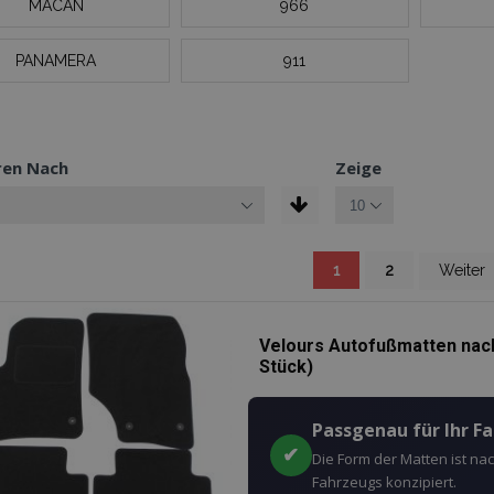
MACAN
966
PANAMERA
911
ren Nach
Zeige
Sie lesen gerade die S
Seite
Seite
Seite
1
2
Weiter
Velours Autofußmatten nac
Stück)
Passgenau für Ihr F
✔
Die Form der Matten ist n
Fahrzeugs konzipiert.