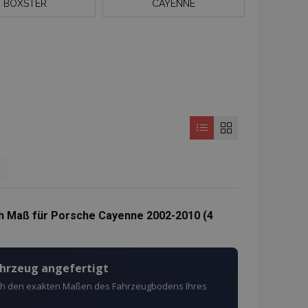
BOXSTER
CAYENNE
eite
h Maß für Porsche Cayenne 2002-2010 (4
ahrzeug angefertigt
ach den exakten Maßen des Fahrzeugbodens Ihres