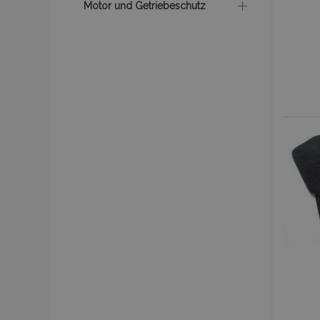
Motor und Getriebeschutz
section_data_ids
PHPSESSID
mage-cache-sessid
product_data_storage
recently_viewed_product
recently_compared_prod
X-Magento-Vary