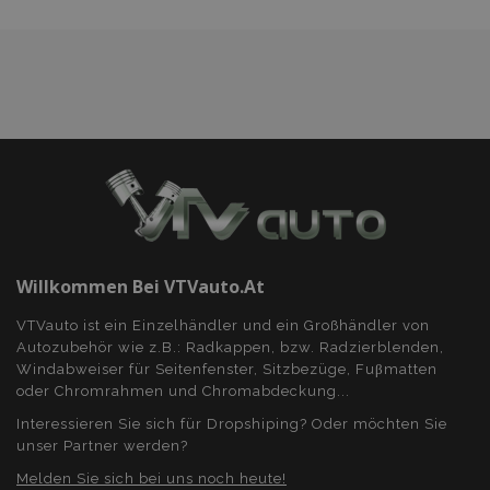
mage-cache-sessid
Adobe Inc.
www.vtvauto.at
Willkommen Bei VTVauto.at
VTVauto ist ein Einzelhändler und ein Großhändler von
Autozubehör wie z.B.: Radkappen, bzw. Radzierblenden,
Windabweiser für Seitenfenster, Sitzbezüge, Fuβmatten
product_data_storage
Adobe Inc.
www.vtvauto.at
oder Chromrahmen und Chromabdeckung...
Interessieren Sie sich für Dropshiping? Oder möchten Sie
unser Partner werden?
recently_viewed_product_previous
Melden Sie sich bei uns noch heute!
Adobe Inc.