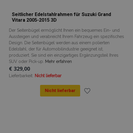
Anbieter /
Name
Abl
Domäne
Seitlicher Edelstahlrahmen für Suzuki Grand
mage-translation-file-version
Adobe Inc.
Vitara 2005-2015 3D
www.vtvauto.at
Der Seitenbügel ermöglicht Ihnen ein bequemes Ein- und
Aussteigen und verabreicht Ihrem Fahrzeug ein spezifisches
Design. Die Seitenbügel werden aus einem polierten
Edelstahl, der für Automobilindustrie geeignet ist,
recently_viewed_product
Adobe Inc.
produziert. Sie sind ein einzigartiges Ergänzungsteil Ihres
www.vtvauto.at
SUV oder Pick-up.
Mehr erfahren
€ 329,00
section_data_ids
Adobe Inc.
Lieferbarkeit:
Nicht lieferbar
www.vtvauto.at
Nicht lieferbar
Zur
PHPSESSID
1
PHP.net
Wunschliste
.vtvauto.at
hinzufügen