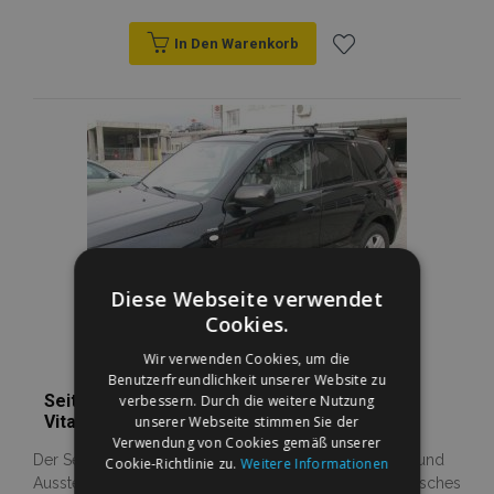
In Den Warenkorb
Zur
Wunschliste
hinzufügen
Diese Webseite verwendet
Cookies.
Wir verwenden Cookies, um die
Benutzerfreundlichkeit unserer Website zu
Seitlicher Edelstahlrahmen für Suzuki Grand
verbessern. Durch die weitere Nutzung
Vitara 2005-2015 5D
unserer Webseite stimmen Sie der
Verwendung von Cookies gemäß unserer
Der Seitenbügel ermöglicht Ihnen ein bequemes Ein- und
Cookie-Richtlinie zu.
Weitere Informationen
Aussteigen und verabreicht Ihrem Fahrzeug ein spezifisches