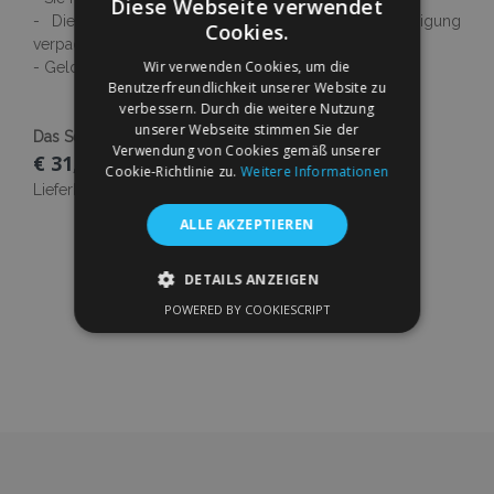
Diese Webseite verwendet
- Die Ware ist neu und sicher gegen Beschädigung
Cookies.
verpackt
Wir verwenden Cookies, um die
- Geld-zurück-Garantie
Benutzerfreundlichkeit unserer Website zu
verbessern. Durch die weitere Nutzung
unserer Webseite stimmen Sie der
Das Set enthält 2 Stück
Mehr erfahren
Verwendung von Cookies gemäß unserer
€ 31,00
Cookie-Richtlinie zu.
Weitere Informationen
Lieferbarkeit:
Auf Lager
ALLE AKZEPTIEREN
In Den Warenkorb
DETAILS ANZEIGEN
Zur
POWERED BY COOKIESCRIPT
UNBEDINGT ERFORDERLICH
Wunschliste
PERFORMANCE
TARGETING
hinzufügen
FUNKTIONALITÄT