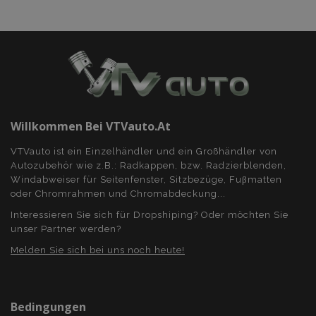
Unbedingt erforderlich
Performance
Targeting
Funktionalität
Unbedingt erforderliche Cookies ermöglichen
wesentliche Kernfunktionen der Website wie
die Benutzeranmeldung und die
Kontoverwaltung. Ohne die unbedingt
erforderlichen Cookies kann die Website nicht
ordnungsgemäß verwendet werden.
Willkommen Bei VTVauto.at
Anbieter /
Name
Abl
Domäne
VTVauto ist ein Einzelhändler und ein Großhändler von
Autozubehör wie z.B.: Radkappen, bzw. Radzierblenden,
mage-translation-file-version
Adobe Inc.
www.vtvauto.at
Windabweiser für Seitenfenster, Sitzbezüge, Fuβmatten
oder Chromrahmen und Chromabdeckung...
Interessieren Sie sich für Dropshiping? Oder möchten Sie
unser Partner werden?
Melden Sie sich bei uns noch heute!
recently_viewed_product
Adobe Inc.
www.vtvauto.at
Bedingungen
section_data_ids
Adobe Inc.