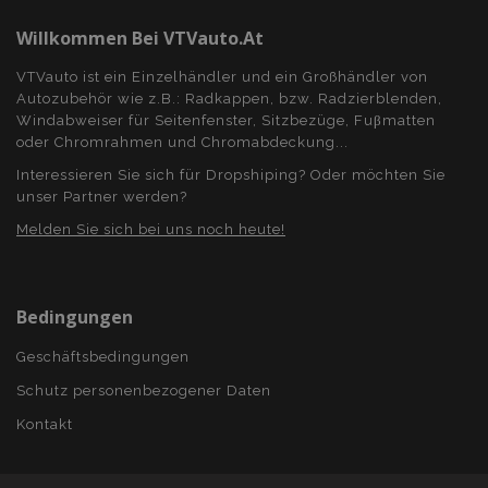
Unbedingt erforderliche Cookies ermöglichen
wesentliche Kernfunktionen der Website wie
Willkommen Bei VTVauto.at
die Benutzeranmeldung und die
Kontoverwaltung. Ohne die unbedingt
VTVauto ist ein Einzelhändler und ein Großhändler von
erforderlichen Cookies kann die Website nicht
ordnungsgemäß verwendet werden.
Autozubehör wie z.B.: Radkappen, bzw. Radzierblenden,
Windabweiser für Seitenfenster, Sitzbezüge, Fuβmatten
Anbieter /
Name
Abl
oder Chromrahmen und Chromabdeckung...
Domäne
Interessieren Sie sich für Dropshiping? Oder möchten Sie
mage-translation-file-version
Adobe Inc.
www.vtvauto.at
unser Partner werden?
Melden Sie sich bei uns noch heute!
Bedingungen
recently_viewed_product
Adobe Inc.
www.vtvauto.at
Geschäftsbedingungen
Schutz personenbezogener Daten
section_data_ids
Adobe Inc.
www.vtvauto.at
Kontakt