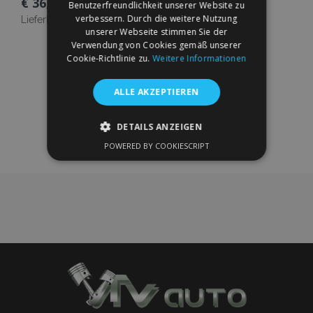
€ 36,00
Benutzerfreundlichkeit unserer Website zu
verbessern. Durch die weitere Nutzung
Lieferbarkeit:
Auf Lager
unserer Webseite stimmen Sie der
Verwendung von Cookies gemäß unserer
In Den Warenkorb
Cookie-Richtlinie zu.
Weitere Informationen
Zur
ALLE AKZEPTIEREN
Wunschliste
DETAILS ANZEIGEN
hinzufügen
POWERED BY COOKIESCRIPT
UNBEDINGT ERFORDERLICH
PERFORMANCE
TARGETING
FUNKTIONALITÄT
Unbedingt erforderlich
Performance
Targeting
Funktionalität