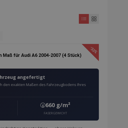
eite
-33%
 Maß für Audi A6 2004-2007 (4 Stück)
ahrzeug angefertigt
ach den exakten Maßen des Fahrzeugbodens Ihres
660 g/m²
g
FASERGEWICHT