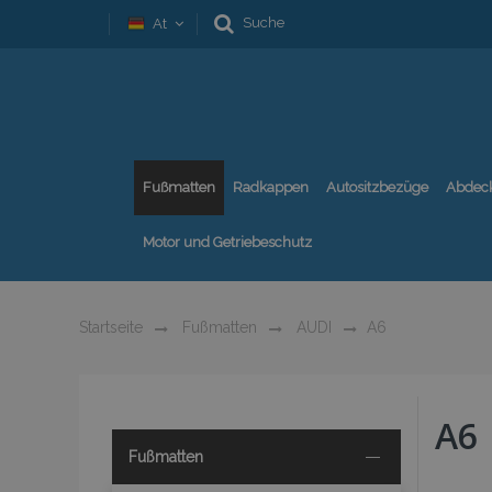
Suche
At
Fußmatten
Radkappen
Autositzbezüge
Abdec
Motor und Getriebeschutz
Startseite
Fußmatten
AUDI
A6
A6
Fußmatten