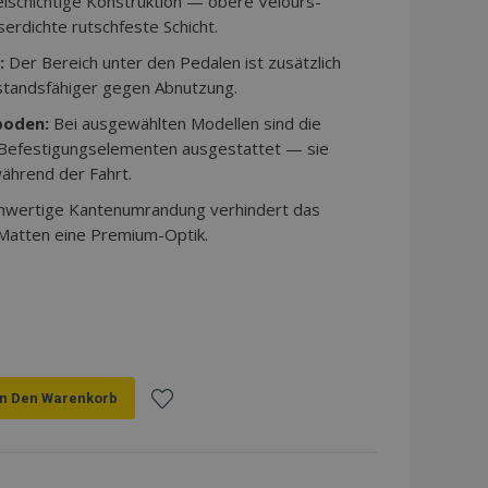
schichtige Konstruktion — obere Velours-
erdichte rutschfeste Schicht.
:
Der Bereich unter den Pedalen ist zusätzlich
standsfähiger gegen Abnutzung.
boden:
Bei ausgewählten Modellen sind die
 Befestigungselementen ausgestattet — sie
ährend der Fahrt.
hwertige Kantenumrandung verhindert das
 Matten eine Premium-Optik.
In Den Warenkorb
Zur
Wunschliste