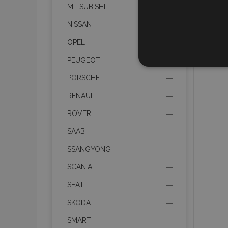
MITSUBISHI
NISSAN
OPEL
PEUGEOT
UNBEDIN
PORSCHE
RENAULT
ROVER
Unbedingt erforderliche C
SAAB
Kontoverwaltung. Ohne di
SSANGYONG
Name
SCANIA
mage-translation-file-ve
SEAT
SKODA
recently_viewed_product
SMART