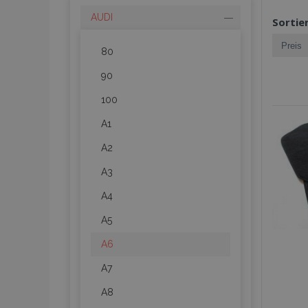
AUDI
Sortie
80
90
100
A1
A2
A3
A4
A5
A6
A7
A8