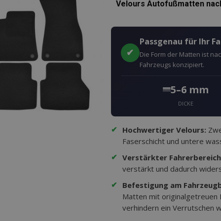
Velours Autofußmatten nach
Passgenau für Ihr F
✔
Die Form der Matten ist n
Fahrzeugs konzipiert.
5–6 mm
DICKE
✔
Hochwertiger Velours:
Zwei
Faserschicht und untere wass
✔
Verstärkter Fahrerbereich
verstärkt und dadurch wider
✔
Befestigung am Fahrzeug
Matten mit originalgetreuen
verhindern ein Verrutschen w