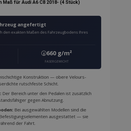
 Maß für Audi A6 C8 2018- (4 Stück)
hinzufügen
ahrzeug angefertigt
ach den exakten Maßen des Fahrzeugbodens Ihres
660 g/m²
g
FASERGEWICHT
schichtige Konstruktion — obere Velours-
erdichte rutschfeste Schicht.
:
Der Bereich unter den Pedalen ist zusätzlich
standsfähiger gegen Abnutzung.
boden:
Bei ausgewählten Modellen sind die
 Befestigungselementen ausgestattet — sie
ährend der Fahrt.