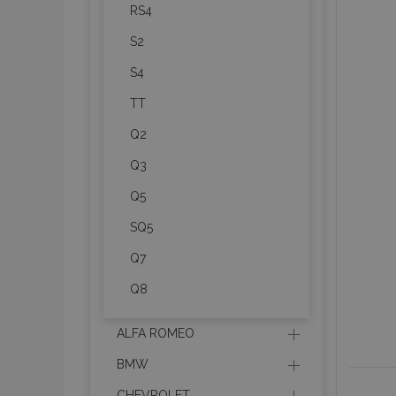
RS4
S2
S4
TT
Q2
Q3
Q5
SQ5
Q7
Q8
ALFA ROMEO
BMW
CHEVROLET