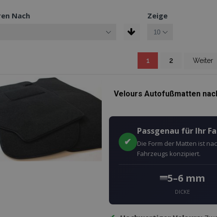
ren Nach
Zeige
Sie lesen gerade die S
Seite
Seite
Seite
1
2
Weiter
Velours Autofußmatten nach
Passgenau für Ihr F
✔
Die Form der Matten ist n
Fahrzeugs konzipiert.
5–6 mm
DICKE