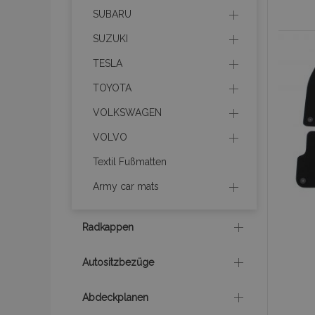
section_data_ids
SUBARU
SUZUKI
PHPSESSID
TESLA
TOYOTA
VOLKSWAGEN
mage-cache-sessid
VOLVO
Textil Fußmatten
product_data_storage
Army car mats
recently_viewed_product
Radkappen
recently_compared_prod
Autositzbezüge
X-Magento-Vary
Abdeckplanen