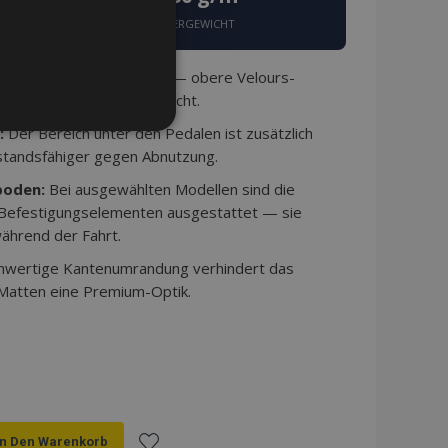
FASERGEWICHT
schichtige Konstruktion — obere Velours-
erdichte rutschfeste Schicht.
NKTIONALITÄT
:
Der Bereich unter den Pedalen ist zusätzlich
standsfähiger gegen Abnutzung.
boden:
Bei ausgewählten Modellen sind die
 Befestigungselementen ausgestattet — sie
ährend der Fahrt.
eldung und die
ndet werden.
hwertige Kantenumrandung verhindert das
 Matten eine Premium-Optik.
tzungen im lokalen
 die
buch konfiguriert ist
Seite).
angesehener Produkte zur
In Den Warenkorb