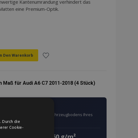
hwertige Kantenumrandung verhindert das
 Matten eine Premium-Optik.
In Den Warenkorb
Zur
Wunschliste
 Maß für Audi A6 C7 2011-2018 (4 Stück)
hinzufügen
ahrzeug angefertigt
ach den exakten Maßen des Fahrzeugbodens Ihres
. Durch die
erer Cookie-
660 g/m²
g