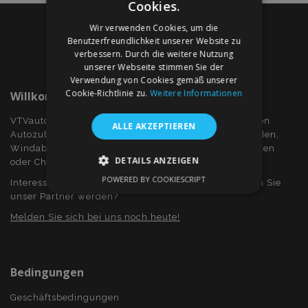
Cookies.
Wir verwenden Cookies, um die
Benutzerfreundlichkeit unserer Website zu
verbessern. Durch die weitere Nutzung
unserer Webseite stimmen Sie der
Verwendung von Cookies gemäß unserer
Cookie-Richtlinie zu.
Weitere Informationen
Willkommen Bei VTVauto.at
VTVauto ist ein Einzelhändler und ein Großhändler von
ALLE AKZEPTIEREN
Autozubehör wie z.B.: Radkappen, bzw. Radzierblenden,
Windabweiser für Seitenfenster, Sitzbezüge, Fuβmatten
DETAILS ANZEIGEN
oder Chromrahmen und Chromabdeckung...
POWERED BY COOKIESCRIPT
Interessieren Sie sich für Dropshiping? Oder möchten Sie
UNBEDINGT ERFORDERLICH
unser Partner werden?
PERFORMANCE
TARGETING
Melden Sie sich bei uns noch heute!
FUNKTIONALITÄT
Bedingungen
Geschäftsbedingungen
Unbedingt erforderlich
Performance