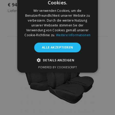
Cookies.
€ 94,00
Wir verwenden Cookies, um die
Lieferbarkeit:
Auf Lager
Benutzerfreundlichkeit unserer Website zu
verbessern. Durch die weitere Nutzung
In Den Warenkorb
unserer Webseite stimmen Sie der
Verwendung von Cookies gemäß unserer
Zur
Cookie-Richtlinie zu.
Weitere Informationen
Wunschliste
ALLE AKZEPTIEREN
hinzufügen
DETAILS ANZEIGEN
POWERED BY COOKIESCRIPT
UNBEDINGT ERFORDERLICH
PERFORMANCE
TARGETING
FUNKTIONALITÄT
Unbedingt erforderlich
Performance