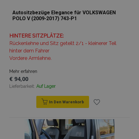
Targeting
Funktionalität
Autositzbezüge Elegance für VOLKSWAGEN
POLO V (2009-2017) 743-P1
Unbedingt erforderliche Cookies ermöglichen
wesentliche Kernfunktionen der Website wie
die Benutzeranmeldung und die
Kontoverwaltung. Ohne die unbedingt
HINTERE SITZPLÄTZE:
erforderlichen Cookies kann die Website nicht
Rückenlehne und Sitz geteilt 2/1 - kleinerer Teil
ordnungsgemäß verwendet werden.
hinter dem Fahrer
Anbieter /
Name
Abl
Vordere Armlehne.
Domäne
mage-translation-file-version
Adobe Inc.
Mehr erfahren
www.vtvauto.at
€ 94,00
Lieferbarkeit:
Auf Lager
In Den Warenkorb
recently_viewed_product
Adobe Inc.
www.vtvauto.at
Zur
Wunschliste
section_data_ids
Adobe Inc.
www.vtvauto.at
hinzufügen