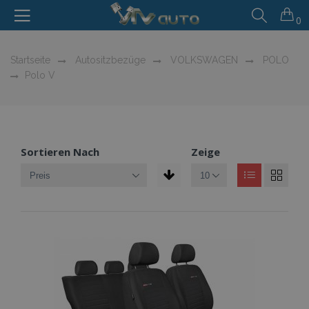
0
Startseite
Autositzbezüge
VOLKSWAGEN
POLO
Polo V
Sortieren Nach
Zeige