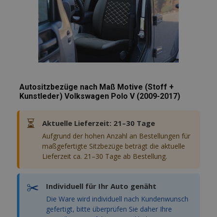
PHPSESSID
1
PHP.net
.vtvauto.at
Autositzbezüge nach Maß Motive (Stoff +
Kunstleder) Volkswagen Polo V (2009-2017)
⏳
Aktuelle Lieferzeit: 21–30 Tage
Aufgrund der hohen Anzahl an Bestellungen für
maßgefertigte Sitzbezüge beträgt die aktuelle
Lieferzeit ca. 21–30 Tage ab Bestellung.
mage-cache-sessid
Adobe Inc.
www.vtvauto.at
✂️
Individuell für Ihr Auto genäht
Die Ware wird individuell nach Kundenwunsch
gefertigt, bitte überprüfen Sie daher Ihre