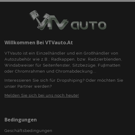
mage-messages
Adobe Inc.
www.vtvauto.at
Willkommen Bei VTVauto.at
VTVauto ist ein Einzelhändler und ein Großhändler von
Autozubehör wie z.B.: Radkappen, bzw. Radzierblenden,
recently_compared_product
Adobe Inc.
Windabweiser für Seitenfenster, Sitzbezüge, Fuβmatten
www.vtvauto.at
oder Chromrahmen und Chromabdeckung...
Interessieren Sie sich für Dropshiping? Oder möchten Sie
unser Partner werden?
Melden Sie sich bei uns noch heute!
Anbieter /
Name
Ablaufdatum
Beschreibun
Domäne
Anbieter /
Name
Ablaufdatum
Beschreibun
Domäne
form_key
Session
Dieses Cookie
Bedingungen
Adobe Inc.
verwendet, u
www.vtvauto.at
_ga
1 Jahr 1
Dieser Cookie
Google
Anbieter /
Name
Ablaufdatum
Beschreibung
Zwischenspe
Monat
Name ist mit
LLC
Domäne
Geschäftsbedingungen
von Inhalten 
Google Univer
.vtvauto.at