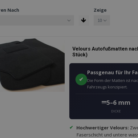
ren Nach
Zeige
Velours Autofußmatten nach
Stück)
Passgenau für Ihr F
✔
Die Form der Matten ist n
Fahrzeugs konzipiert.
5–6 mm
DICKE
✔
Hochwertiger Velours:
Zwei
Faserschicht und untere wass