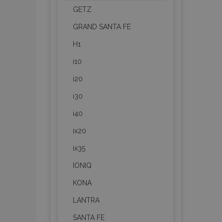
GETZ
GRAND SANTA FE
H1
i10
i20
i30
i40
ix20
ix35
IONIQ
KONA
LANTRA
SANTA FE