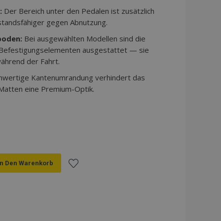
:
Der Bereich unter den Pedalen ist zusätzlich
standsfähiger gegen Abnutzung.
boden:
Bei ausgewählten Modellen sind die
 Befestigungselementen ausgestattet — sie
ährend der Fahrt.
hwertige Kantenumrandung verhindert das
 Matten eine Premium-Optik.
In Den Warenkorb
Zur
Wunschliste
hinzufügen