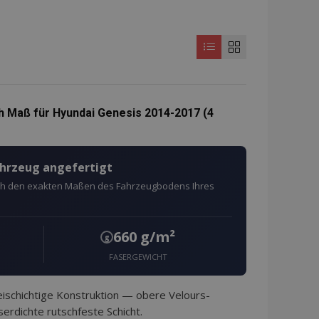
 Maß für Hyundai Genesis 2014-2017 (4
ahrzeug angefertigt
ach den exakten Maßen des Fahrzeugbodens Ihres
660 g/m²
g
FASERGEWICHT
schichtige Konstruktion — obere Velours-
erdichte rutschfeste Schicht.