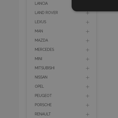
LANCIA
UNBEDIN
LAND ROVER
LEXUS
MAN
MAZDA
Unbedingt erforderliche C
Kontoverwaltung. Ohne di
MERCEDES
Name
MINI
mage-translation-file-ve
MITSUBISHI
NISSAN
recently_viewed_product
OPEL
PEUGEOT
section_data_ids
PORSCHE
PHPSESSID
RENAULT