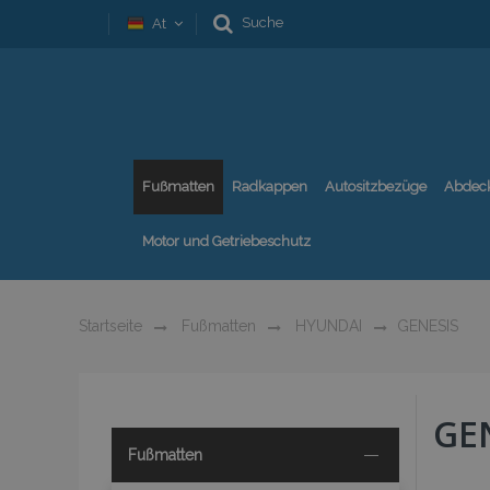
Suche
At
Fußmatten
Radkappen
Autositzbezüge
Abdec
Motor und Getriebeschutz
Startseite
Fußmatten
HYUNDAI
GENESIS
GE
Fußmatten