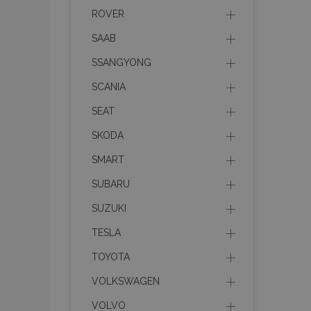
ROVER
SAAB
SSANGYONG
mage-cache-sessid
SCANIA
SEAT
product_data_storage
SKODA
recently_viewed_product
SMART
recently_compared_prod
SUBARU
SUZUKI
X-Magento-Vary
TESLA
TOYOTA
mage-messages
VOLKSWAGEN
VOLVO