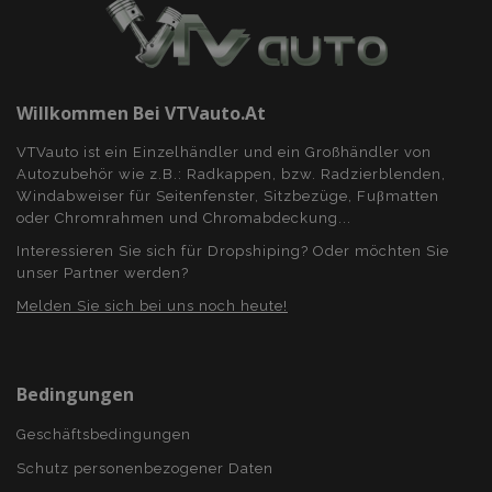
PHPSESSID
1
PHP.net
.vtvauto.at
Willkommen Bei VTVauto.at
VTVauto ist ein Einzelhändler und ein Großhändler von
Autozubehör wie z.B.: Radkappen, bzw. Radzierblenden,
Windabweiser für Seitenfenster, Sitzbezüge, Fuβmatten
oder Chromrahmen und Chromabdeckung...
Interessieren Sie sich für Dropshiping? Oder möchten Sie
unser Partner werden?
Melden Sie sich bei uns noch heute!
mage-cache-sessid
Adobe Inc.
Bedingungen
www.vtvauto.at
Geschäftsbedingungen
Schutz personenbezogener Daten