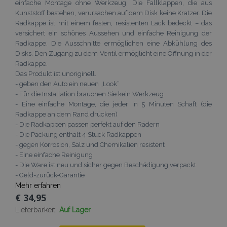
www.vtvauto.at
einfache Montage ohne Werkzeug. Die Fallklappen, die aus
Kunststoff bestehen, verursachen auf dem Disk keine Kratzer. Die
Radkappe ist mit einem festen, resistenten Lack bedeckt – das
versichert ein schönes Aussehen und einfache Reinigung der
Radkappe. Die Ausschnitte ermöglichen eine Abkühlung des
Disks. Den Zugang zu dem Ventil ermöglicht eine Öffnung in der
Radkappe.
Das Produkt ist unoriginell.
- geben den Auto ein neuen „Look“
mage-messages
Adobe Inc.
www.vtvauto.at
- Für die Installation brauchen Sie kein Werkzeug
- Eine einfache Montage, die jeder in 5 Minuten Schaft (die
Radkappe an dem Rand drücken)
- Die Radkappen passen perfekt auf den Rädern
- Die Packung enthält 4 Stück Radkappen
- gegen Korrosion, Salz und Chemikalien resistent
- Eine einfache Reinigung
- Die Ware ist neu und sicher gegen Beschädigung verpackt
- Geld-zurück-Garantie
recently_compared_product
Adobe Inc.
Mehr erfahren
www.vtvauto.at
€ 34,95
Lieferbarkeit:
Auf Lager