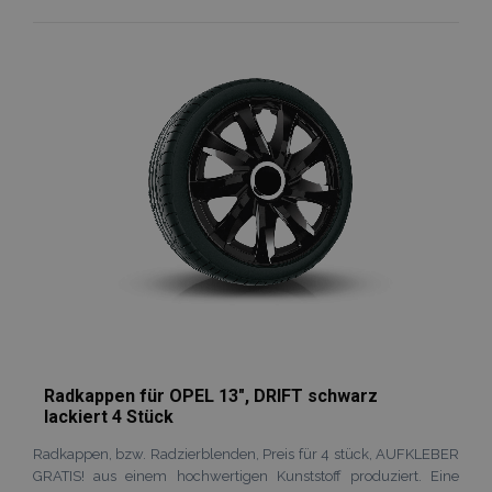
Zur
Wunschliste
mage-cache-sessid
Adobe Inc.
www.vtvauto.at
hinzufügen
product_data_storage
Adobe Inc.
www.vtvauto.at
recently_viewed_product_previous
Adobe Inc.
www.vtvauto.at
Radkappen für OPEL 13", DRIFT schwarz
recently_compared_product_previous
Adobe Inc.
lackiert 4 Stück
www.vtvauto.at
Radkappen, bzw. Radzierblenden, Preis für 4 stück, AUFKLEBER
GRATIS! aus einem hochwertigen Kunststoff produziert. Eine
X-Magento-Vary
1
Adobe Inc.