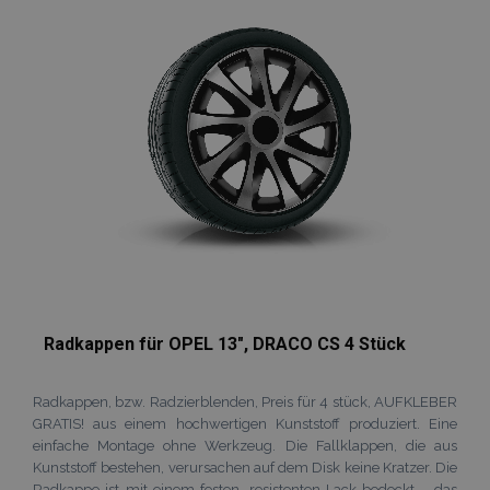
Wunschliste
PERFORMANCE
TARGETING
hinzufügen
FUNKTIONALITÄT
Unbedingt erforderlich
Performance
Targeting
Funktionalität
Unbedingt erforderliche Cookies ermöglichen
wesentliche Kernfunktionen der Website wie
die Benutzeranmeldung und die
Kontoverwaltung. Ohne die unbedingt
erforderlichen Cookies kann die Website nicht
ordnungsgemäß verwendet werden.
Anbieter /
Radkappen für OPEL 13", DRACO CS 4 Stück
Name
Abl
Domäne
mage-translation-file-version
Adobe Inc.
Radkappen, bzw. Radzierblenden, Preis für 4 stück, AUFKLEBER
www.vtvauto.at
GRATIS! aus einem hochwertigen Kunststoff produziert. Eine
einfache Montage ohne Werkzeug. Die Fallklappen, die aus
Kunststoff bestehen, verursachen auf dem Disk keine Kratzer. Die
Radkappe ist mit einem festen, resistenten Lack bedeckt – das