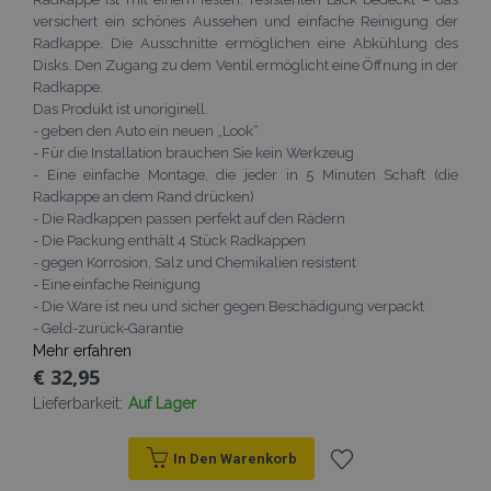
versichert ein schönes Aussehen und einfache Reinigung der
recently_viewed_product
Adobe Inc.
Radkappe. Die Ausschnitte ermöglichen eine Abkühlung des
www.vtvauto.at
Disks. Den Zugang zu dem Ventil ermöglicht eine Öffnung in der
Radkappe.
Das Produkt ist unoriginell.
section_data_ids
Adobe Inc.
- geben den Auto ein neuen „Look“
www.vtvauto.at
- Für die Installation brauchen Sie kein Werkzeug
- Eine einfache Montage, die jeder in 5 Minuten Schaft (die
Radkappe an dem Rand drücken)
- Die Radkappen passen perfekt auf den Rädern
PHPSESSID
1
- Die Packung enthält 4 Stück Radkappen
PHP.net
.vtvauto.at
- gegen Korrosion, Salz und Chemikalien resistent
- Eine einfache Reinigung
- Die Ware ist neu und sicher gegen Beschädigung verpackt
- Geld-zurück-Garantie
Mehr erfahren
€ 32,95
Lieferbarkeit:
Auf Lager
In Den Warenkorb