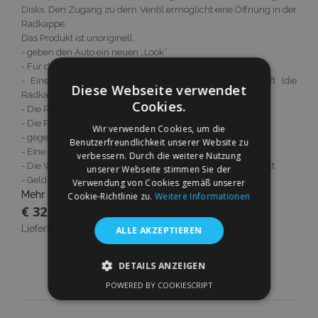
Disks. Den Zugang zu dem Ventil ermöglicht eine Öffnung in der
Radkappe.
Das Produkt ist unoriginell.
- geben den Auto ein neuen „Look“
- Für die Installation brauchen Sie kein Werkzeug
- Eine einfache Montage, die jeder in 5 Minuten Schaft (die
Diese Webseite verwendet
Radkappe an dem Rand drücken)
Cookies.
- Die Radkappen passen perfekt auf den Rädern
- Die Packung enthält 4 Stück Radkappen
Wir verwenden Cookies, um die
- gegen Korrosion, Salz und Chemikalien resistent
Benutzerfreundlichkeit unserer Website zu
- Eine einfache Reinigung
verbessern. Durch die weitere Nutzung
- Die Ware ist neu und sicher gegen Beschädigung verpackt
unserer Webseite stimmen Sie der
- Geld-zurück-Garantie
Verwendung von Cookies gemäß unserer
Mehr erfahren
Cookie-Richtlinie zu.
Weitere Informationen
€ 32,95
Lieferbarkeit:
Auf Lager
ALLE AKZEPTIEREN
In Den Warenkorb
DETAILS ANZEIGEN
POWERED BY COOKIESCRIPT
Zur
UNBEDINGT ERFORDERLICH