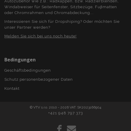
Autozubehör wie z.B.: Radkappen, bzw. Radzierblenden,
recently_viewed_product
Windabweiser für Seitenfenster, Sitzbezüge, Fuβmatten
Adobe Inc.
www.vtvauto.at
oder Chromrahmen und Chromabdeckung...
Interessieren Sie sich für Dropshiping? Oder möchten Sie
unser Partner werden?
section_data_ids
Adobe Inc.
www.vtvauto.at
Melden Sie sich bei uns noch heute!
Bedingungen
PHPSESSID
1
PHP.net
.vtvauto.at
Geschäftsbedingungen
Schutz personenbezogener Daten
Kontakt
© VTV s.r.o. 2010 - 2026 VAT: SK2023166904
+421 948 797 373