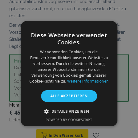
Automobilindustrie vorgesehen ist, und anschließend
galvanisch verchromt, um einen hochglänzenden Effekt zu
erzielen.
Der vordere Schutzbügel ist gemäß den geltenden EU-
Vorschriften homologiert und für den Einsatz im regulären
Diese Webseite verwendet
Straßenverkehr vorgesehen. Ein Homologationszertifikat
Cookies.
liegt dem Produkt bei.
Wir verwenden Cookies, um die
Benutzerfreundlichkeit unserer Website zu
Hinweis:
verbessern. Durch die weitere Nutzung
Dieser Artikel wird auf Bestellung gefertigt, die
unserer Webseite stimmen Sie der
Lieferzeit beträgt ca. 30 Tage. Aufgrund der
Verwendung von Cookies gemäß unserer
Cookie-Richtlinie zu.
Weitere Informationen
Sonderanfertigung ist bei diesem Produkt eine
Vorauszahlung erforderlich. Vielen Dank für Ihr
Verständnis.
ALLE AKZEPTIEREN
Mehr erfahren
€ 459,00
DETAILS ANZEIGEN
Lieferbarkeit:
Auf Lager
POWERED BY COOKIESCRIPT
UNBEDINGT ERFORDERLICH
PERFORMANCE
In Den Warenkorb
TARGETING