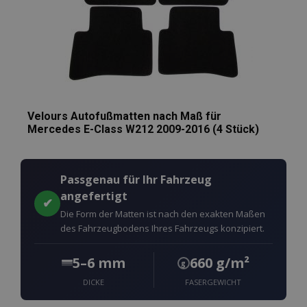
Velours Autofußmatten nach Maß für
Mercedes E-Class W212 2009-2016 (4 Stück)
Passgenau für Ihr Fahrzeug
angefertigt
✔
Die Form der Matten ist nach den exakten Maßen
des Fahrzeugbodens Ihres Fahrzeugs konzipiert.
5–6 mm
660 g/m²
g
DICKE
FASERGEWICHT