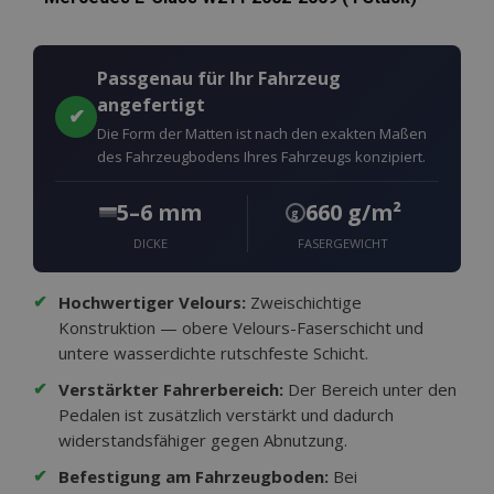
Passgenau für Ihr Fahrzeug
angefertigt
✔
Die Form der Matten ist nach den exakten Maßen
des Fahrzeugbodens Ihres Fahrzeugs konzipiert.
5–6 mm
660 g/m²
g
DICKE
FASERGEWICHT
✔
Hochwertiger Velours:
Zweischichtige
Konstruktion — obere Velours-Faserschicht und
untere wasserdichte rutschfeste Schicht.
✔
Verstärkter Fahrerbereich:
Der Bereich unter den
Pedalen ist zusätzlich verstärkt und dadurch
widerstandsfähiger gegen Abnutzung.
✔
Befestigung am Fahrzeugboden:
Bei