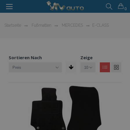
0
Startseite
Fußmatten
MERCEDES
E-CLASS
Sortieren Nach
Zeige