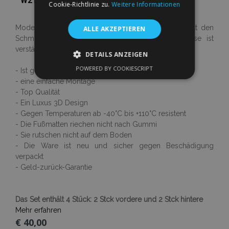
W211 4-teilige 2002-2009
Cookie-Richtlinie zu.
Weitere Informationen
Moderner antirutsch design. Der Rand fängt und hält den
ALLE AKZEPTIEREN
Schmutz, 1 cm Höhe. Der Bereich unter der Ferse ist
verstärkt.
DETAILS ANZEIGEN
POWERED BY COOKIESCRIPT
- Ist genau dem Ausmaß eures Autos angepasst
UNBEDINGT ERFORDERLICH
- eine einfache Montage
- Top Qualität
PERFORMANCE
TARGETING
- Ein Luxus 3D Design
- Gegen Temperaturen ab -40°C bis +110°C resistent
FUNKTIONALITÄT
- Die Fußmatten riechen nicht nach Gummi
- Sie rutschen nicht auf dem Boden
- Die Ware ist neu und sicher gegen Beschädigung
verpackt
Unbedingt erforderlich
Performance
- Geld-zurück-Garantie
Targeting
Funktionalität
Unbedingt erforderliche Cookies ermöglichen
Das Set enthält 4 Stück: 2 Stck vordere und 2 Stck hintere
wesentliche Kernfunktionen der Website wie
Mehr erfahren
die Benutzeranmeldung und die
Kontoverwaltung. Ohne die unbedingt
€ 40,00
erforderlichen Cookies kann die Website nicht