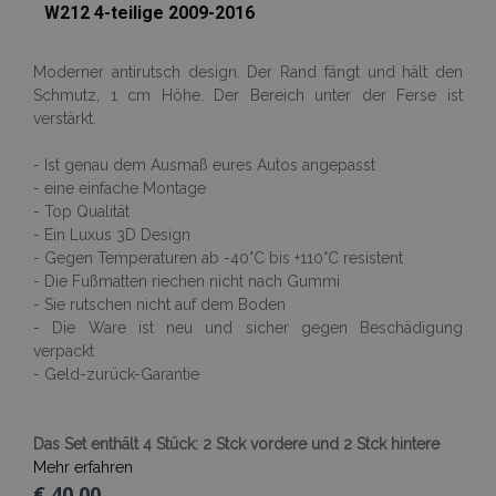
W212 4-teilige 2009-2016
Moderner antirutsch design. Der Rand fängt und hält den
Schmutz, 1 cm Höhe. Der Bereich unter der Ferse ist
verstärkt.
- Ist genau dem Ausmaß eures Autos angepasst
- eine einfache Montage
- Top Qualität
- Ein Luxus 3D Design
- Gegen Temperaturen ab -40°C bis +110°C resistent
mage-cache-sessid
Adobe Inc.
www.vtvauto.at
- Die Fußmatten riechen nicht nach Gummi
- Sie rutschen nicht auf dem Boden
- Die Ware ist neu und sicher gegen Beschädigung
verpackt
- Geld-zurück-Garantie
product_data_storage
Adobe Inc.
www.vtvauto.at
Das Set enthält 4 Stück: 2 Stck vordere und 2 Stck hintere
Mehr erfahren
€ 40,00