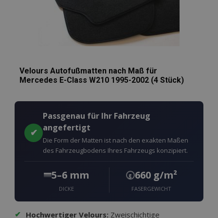
Velours Autofußmatten nach Maß für
Mercedes E-Class W210 1995-2002 (4 Stück)
Passgenau für Ihr Fahrzeug
angefertigt
✔
Die Form der Matten ist nach den exakten Maßen
des Fahrzeugbodens Ihres Fahrzeugs konzipiert.
5–6 mm
660 g/m²
g
DICKE
FASERGEWICHT
✔
Hochwertiger Velours:
Zweischichtige