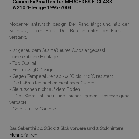
Gummi Fußmatten für MERCEDES E-CLASS
W210 4-teilige 1995-2003
Moderner antirutsch design. Der Rand fängt und hält den
recently_compared_product
Adobe Inc.
Schmutz, 1 cm Höhe. Der Bereich unter der Ferse ist
www.vtvauto.at
verstärkt.
- Ist genau dem Ausmaß eures Autos angepasst
- eine einfache Montage
- Top Qualität
Anbieter /
- Ein Luxus 3D Design
Name
Ablaufdatum
Beschreibun
Domäne
Anbieter /
Name
Ablaufdatum
Beschreibun
- Gegen Temperaturen ab -40°C bis +110°C resistent
Domäne
form_key
Session
Dieses Cookie
- Die Fußmatten riechen nicht nach Gummi
Adobe Inc.
verwendet, u
www.vtvauto.at
_ga
1 Jahr 1
Dieser Cookie
Google
Anbieter /
- Sie rutschen nicht auf dem Boden
Name
Ablaufdatum
Beschreibung
Zwischenspe
Monat
Name ist mit
LLC
Domäne
von Inhalten 
- Die Ware ist neu und sicher gegen Beschädigung
Google Univer
.vtvauto.at
Browser zu
Analytics
verpackt
_gcl_au
3 Monate
Dieses Cookie
Google
erleichtern u
verknüpft. Die
wird von
LLC
das Laden vo
- Geld-zurück-Garantie
eine wichtige
Doubleclick
.vtvauto.at
Seiten zu
Aktualisierun
gesetzt und
beschleunige
am häufigsten
enthält
verwendeten
Informationen
form_key
1 Stunde
Dieses Cookie
Adobe Inc.
Analysedienst
Das Set enthält 4 Stück: 2 Stck vordere und 2 Stck hintere
darüber, wie
verwendet, u
.www.vtvauto.at
von Google.
der
Mehr erfahren
Zwischenspe
Dieses Cookie
Endbenutzer