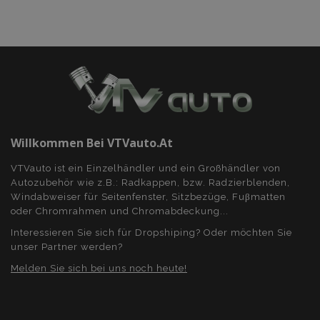
Unbedingt erforderlich
Performance
Targeting
Funktionalität
Unbedingt erforderliche Cookies ermöglichen
wesentliche Kernfunktionen der Website wie
die Benutzeranmeldung und die
Kontoverwaltung. Ohne die unbedingt
erforderlichen Cookies kann die Website nicht
ordnungsgemäß verwendet werden.
Willkommen Bei VTVauto.at
Anbieter /
Name
Abl
Domäne
VTVauto ist ein Einzelhändler und ein Großhändler von
mage-translation-file-version
Adobe Inc.
Autozubehör wie z.B.: Radkappen, bzw. Radzierblenden,
www.vtvauto.at
Windabweiser für Seitenfenster, Sitzbezüge, Fuβmatten
oder Chromrahmen und Chromabdeckung...
Interessieren Sie sich für Dropshiping? Oder möchten Sie
unser Partner werden?
recently_viewed_product
Adobe Inc.
Melden Sie sich bei uns noch heute!
www.vtvauto.at
section_data_ids
Adobe Inc.