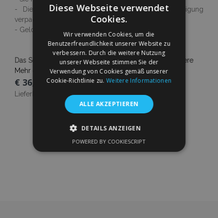
Diese Webseite verwendet
- Die Ware ist neu und sicher gegen Beschädigung
Cookies.
verpackt
- Geld-zurück-Garantie
Wir verwenden Cookies, um die
Benutzerfreundlichkeit unserer Website zu
verbessern. Durch die weitere Nutzung
Das Set enthält 4 Stück: 2 Stck vordere und 2 Stck hintere
unserer Webseite stimmen Sie der
Mehr erfahren
Verwendung von Cookies gemäß unserer
€ 36,00
Cookie-Richtlinie zu.
Weitere Informationen
Lieferbarkeit:
Auf Lager
ALLE AKZEPTIEREN
In Den Warenkorb
DETAILS ANZEIGEN
Zur
POWERED BY COOKIESCRIPT
UNBEDINGT ERFORDERLICH
Wunschliste
PERFORMANCE
TARGETING
hinzufügen
FUNKTIONALITÄT