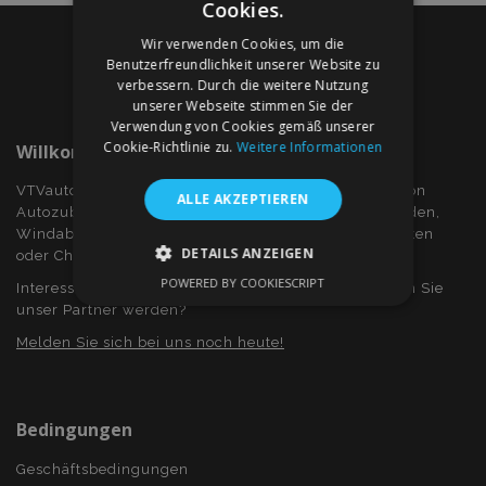
Cookies.
Wir verwenden Cookies, um die
Benutzerfreundlichkeit unserer Website zu
verbessern. Durch die weitere Nutzung
unserer Webseite stimmen Sie der
Verwendung von Cookies gemäß unserer
Cookie-Richtlinie zu.
Weitere Informationen
Willkommen Bei VTVauto.at
VTVauto ist ein Einzelhändler und ein Großhändler von
ALLE AKZEPTIEREN
Autozubehör wie z.B.: Radkappen, bzw. Radzierblenden,
Windabweiser für Seitenfenster, Sitzbezüge, Fuβmatten
DETAILS ANZEIGEN
oder Chromrahmen und Chromabdeckung...
POWERED BY COOKIESCRIPT
Interessieren Sie sich für Dropshiping? Oder möchten Sie
UNBEDINGT ERFORDERLICH
unser Partner werden?
PERFORMANCE
TARGETING
Melden Sie sich bei uns noch heute!
FUNKTIONALITÄT
Bedingungen
Geschäftsbedingungen
Unbedingt erforderlich
Performance