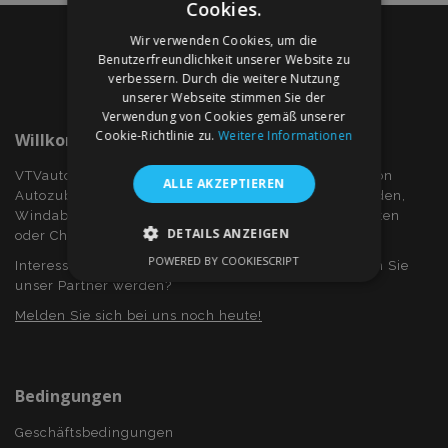
Cookies.
Wir verwenden Cookies, um die
Benutzerfreundlichkeit unserer Website zu
verbessern. Durch die weitere Nutzung
unserer Webseite stimmen Sie der
Verwendung von Cookies gemäß unserer
Cookie-Richtlinie zu.
Weitere Informationen
Willkommen Bei VTVauto.at
VTVauto ist ein Einzelhändler und ein Großhändler von
ALLE AKZEPTIEREN
Autozubehör wie z.B.: Radkappen, bzw. Radzierblenden,
Windabweiser für Seitenfenster, Sitzbezüge, Fuβmatten
DETAILS ANZEIGEN
oder Chromrahmen und Chromabdeckung...
POWERED BY COOKIESCRIPT
Interessieren Sie sich für Dropshiping? Oder möchten Sie
UNBEDINGT ERFORDERLICH
unser Partner werden?
PERFORMANCE
TARGETING
Melden Sie sich bei uns noch heute!
FUNKTIONALITÄT
Bedingungen
Geschäftsbedingungen
Unbedingt erforderlich
Performance