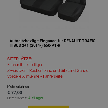
product_data_storage
Adobe Inc.
www.vtvauto.at
Autositzbezüge Elegance für RENAULT TRAFIC
recently_viewed_product_previous
Adobe Inc.
III BUS 2+1 (2014-) 650-P1-R
www.vtvauto.at
SITZPLÄTZE:
recently_compared_product_previous
Adobe Inc.
www.vtvauto.at
Fahrersitz einteiliger
Zweisitzer - Rückenlehne und Sitz sind Ganze
Vordere Armlehne - Fahrerseite.
X-Magento-Vary
1
Adobe Inc.
www.vtvauto.at
Mehr erfahren
€ 77,00
Lieferbarkeit:
Auf Lager