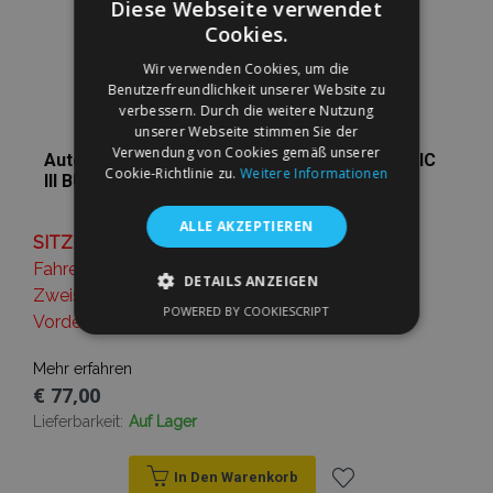
Diese Webseite verwendet
Cookies.
Wir verwenden Cookies, um die
Benutzerfreundlichkeit unserer Website zu
verbessern. Durch die weitere Nutzung
unserer Webseite stimmen Sie der
Verwendung von Cookies gemäß unserer
Autositzbezüge Elegance für RENAULT TRAFIC
Cookie-Richtlinie zu.
Weitere Informationen
III BUS 2+1 (2014-) 650-P3-R
ALLE AKZEPTIEREN
SITZPLÄTZE:
Fahrersitz einteiliger
DETAILS ANZEIGEN
Zweisitzer - Rückenlehne und Sitz sind Ganze
POWERED BY COOKIESCRIPT
Vordere Armlehne - Fahrerseite.
UNBEDINGT ERFORDERLICH
PERFORMANCE
TARGETING
Mehr erfahren
€ 77,00
FUNKTIONALITÄT
Lieferbarkeit:
Auf Lager
In Den Warenkorb