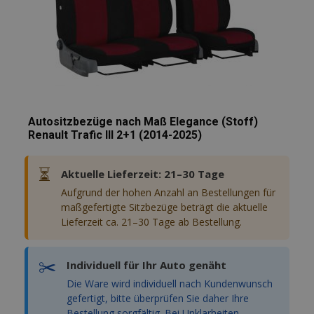
_gat
54 Sekunden
Dieser Cookie
erleichtern u
Google
Name ist mit
das Laden vo
LLC
Google Univer
Seiten zu
.vtvauto.at
Analytics
beschleunige
verknüpft. G
der
mage-
1 Tag
Dieses Cookie
Adobe Inc.
Dokumentati
cache-
verwendet, u
www.vtvauto.at
wird er zur
storage-
Zwischenspe
Drosselung d
section-
von Inhalten 
Anforderungs
invalidation
Browser zu
verwendet,
erleichtern u
wodurch die
das Laden vo
Autositzbezüge nach Maß Elegance (Stoff)
Datenerfassu
Seiten zu
Renault Trafic III 2+1 (2014-2025)
auf Websites 
beschleunige
hohem
Datenaufko
eingeschränk
⏳
Aktuelle Lieferzeit: 21–30 Tage
wird.
Aufgrund der hohen Anzahl an Bestellungen für
_ga_Z7BN9E4XY4
.vtvauto.at
1 Jahr 1
Dieses Cookie
Monat
von Google
maßgefertigte Sitzbezüge beträgt die aktuelle
Analytics
Lieferzeit ca. 21–30 Tage ab Bestellung.
verwendet, 
den Sitzungss
beizubehalten
✂️
Individuell für Ihr Auto genäht
_gid
1 Tag
Dieses Cookie
Google
von Google
LLC
Die Ware wird individuell nach Kundenwunsch
Analytics gese
.vtvauto.at
Es speichert 
gefertigt, bitte überprüfen Sie daher Ihre
aktualisiert e
Bestellung sorgfältig. Bei Unklarheiten
eindeutigen 