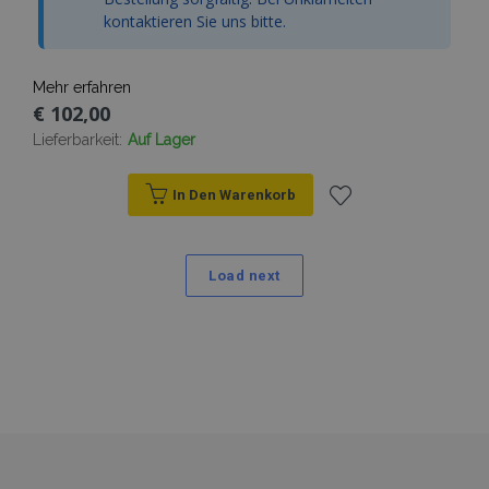
für jede besu
kontaktieren Sie uns bitte.
Seite und wir
zum Zählen u
Verfolgen vo
Seitenaufrufe
Mehr erfahren
verwendet.
€ 102,00
Lieferbarkeit:
Auf Lager
In Den Warenkorb
Zur
Wunschliste
Load next
hinzufügen