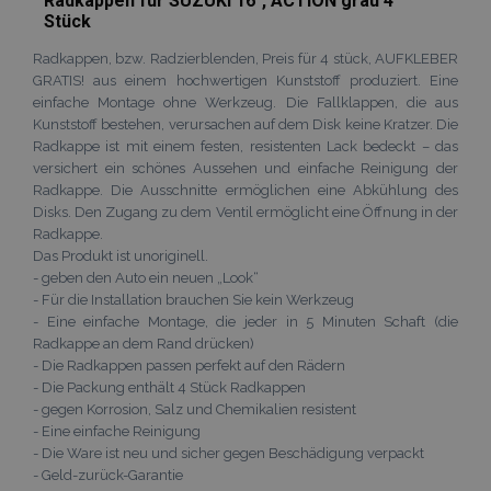
Radkappen für SUZUKI 16", ACTION grau 4
Stück
Radkappen, bzw. Radzierblenden, Preis für 4 stück, AUFKLEBER
GRATIS! aus einem hochwertigen Kunststoff produziert. Eine
einfache Montage ohne Werkzeug. Die Fallklappen, die aus
Kunststoff bestehen, verursachen auf dem Disk keine Kratzer. Die
Radkappe ist mit einem festen, resistenten Lack bedeckt – das
versichert ein schönes Aussehen und einfache Reinigung der
Radkappe. Die Ausschnitte ermöglichen eine Abkühlung des
Disks. Den Zugang zu dem Ventil ermöglicht eine Öffnung in der
Radkappe.
Das Produkt ist unoriginell.
- geben den Auto ein neuen „Look“
- Für die Installation brauchen Sie kein Werkzeug
- Eine einfache Montage, die jeder in 5 Minuten Schaft (die
Radkappe an dem Rand drücken)
- Die Radkappen passen perfekt auf den Rädern
- Die Packung enthält 4 Stück Radkappen
- gegen Korrosion, Salz und Chemikalien resistent
- Eine einfache Reinigung
- Die Ware ist neu und sicher gegen Beschädigung verpackt
- Geld-zurück-Garantie