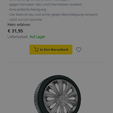
- gegen Korrosion, Salz und Chemikalien resistent
recently_viewed_product_previous
Adobe Inc.
- Eine einfache Reinigung
www.vtvauto.at
- Die Ware ist neu und sicher gegen Beschädigung verpackt
- Geld-zurück-Garantie
Mehr erfahren
recently_compared_product_previous
Adobe Inc.
www.vtvauto.at
€ 31,95
Lieferbarkeit:
Auf Lager
X-Magento-Vary
1
Adobe Inc.
www.vtvauto.at
In Den Warenkorb
Zur
Wunschliste
hinzufügen
mage-messages
Adobe Inc.
www.vtvauto.at