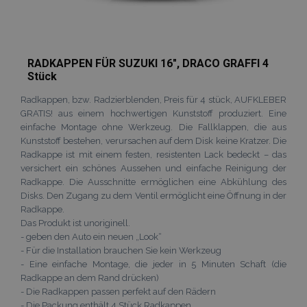
RADKAPPEN FÜR SUZUKI 16", DRACO GRAFFI 4
Stück
Radkappen, bzw. Radzierblenden, Preis für 4 stück, AUFKLEBER
GRATIS! aus einem hochwertigen Kunststoff produziert. Eine
einfache Montage ohne Werkzeug. Die Fallklappen, die aus
Kunststoff bestehen, verursachen auf dem Disk keine Kratzer. Die
Radkappe ist mit einem festen, resistenten Lack bedeckt – das
mage-cache-sessid
Adobe Inc.
versichert ein schönes Aussehen und einfache Reinigung der
www.vtvauto.at
Radkappe. Die Ausschnitte ermöglichen eine Abkühlung des
Disks. Den Zugang zu dem Ventil ermöglicht eine Öffnung in der
Radkappe.
Das Produkt ist unoriginell.
- geben den Auto ein neuen „Look“
- Für die Installation brauchen Sie kein Werkzeug
product_data_storage
Adobe Inc.
- Eine einfache Montage, die jeder in 5 Minuten Schaft (die
www.vtvauto.at
Radkappe an dem Rand drücken)
- Die Radkappen passen perfekt auf den Rädern
- Die Packung enthält 4 Stück Radkappen