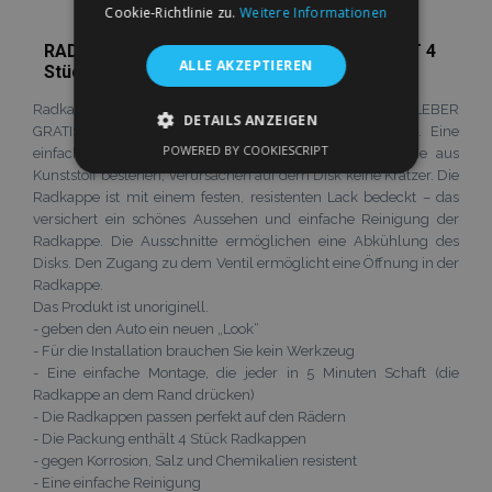
Cookie-Richtlinie zu.
Weitere Informationen
RADKAPPEN FÜR SUZUKI 16", QUAD GRAPHIT 4
ALLE AKZEPTIEREN
Stück
Radkappen, bzw. Radzierblenden, Preis für 4 stück, AUFKLEBER
DETAILS ANZEIGEN
GRATIS! aus einem hochwertigen Kunststoff produziert. Eine
POWERED BY COOKIESCRIPT
einfache Montage ohne Werkzeug. Die Fallklappen, die aus
UNBEDINGT ERFORDERLICH
Kunststoff bestehen, verursachen auf dem Disk keine Kratzer. Die
Radkappe ist mit einem festen, resistenten Lack bedeckt – das
PERFORMANCE
TARGETING
versichert ein schönes Aussehen und einfache Reinigung der
Radkappe. Die Ausschnitte ermöglichen eine Abkühlung des
FUNKTIONALITÄT
Disks. Den Zugang zu dem Ventil ermöglicht eine Öffnung in der
Radkappe.
Das Produkt ist unoriginell.
- geben den Auto ein neuen „Look“
- Für die Installation brauchen Sie kein Werkzeug
Unbedingt erforderlich
Performance
- Eine einfache Montage, die jeder in 5 Minuten Schaft (die
Targeting
Funktionalität
Radkappe an dem Rand drücken)
- Die Radkappen passen perfekt auf den Rädern
Unbedingt erforderliche Cookies ermöglichen
- Die Packung enthält 4 Stück Radkappen
wesentliche Kernfunktionen der Website wie
die Benutzeranmeldung und die
- gegen Korrosion, Salz und Chemikalien resistent
Kontoverwaltung. Ohne die unbedingt
- Eine einfache Reinigung