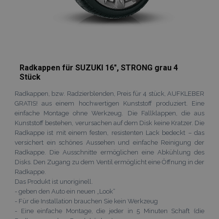
recently_compared_product
Adobe Inc.
www.vtvauto.at
Radkappen für SUZUKI 16", STRONG grau 4
Stück
Radkappen, bzw. Radzierblenden, Preis für 4 stück, AUFKLEBER
GRATIS! aus einem hochwertigen Kunststoff produziert. Eine
Anbieter /
einfache Montage ohne Werkzeug. Die Fallklappen, die aus
Name
Ablaufdatum
Beschreibun
Domäne
Anbieter /
Name
Ablaufdatum
Beschreibun
Kunststoff bestehen, verursachen auf dem Disk keine Kratzer. Die
Domäne
form_key
Session
Dieses Cookie
Adobe Inc.
Radkappe ist mit einem festen, resistenten Lack bedeckt – das
verwendet, u
www.vtvauto.at
_ga
1 Jahr 1
Dieser Cookie
Google
Anbieter /
versichert ein schönes Aussehen und einfache Reinigung der
Name
Ablaufdatum
Beschreibung
Zwischenspe
Monat
Name ist mit
LLC
Domäne
von Inhalten 
Radkappe. Die Ausschnitte ermöglichen eine Abkühlung des
Google Univer
.vtvauto.at
Browser zu
Analytics
Disks. Den Zugang zu dem Ventil ermöglicht eine Öffnung in der
_gcl_au
3 Monate
Dieses Cookie
Google
erleichtern u
verknüpft. Die
wird von
LLC
Radkappe.
das Laden vo
eine wichtige
Doubleclick
.vtvauto.at
Seiten zu
Aktualisierun
Das Produkt ist unoriginell.
gesetzt und
beschleunige
am häufigsten
enthält
- geben den Auto ein neuen „Look“
verwendeten
Informationen
form_key
1 Stunde
Dieses Cookie
Adobe Inc.
Analysedienst
- Für die Installation brauchen Sie kein Werkzeug
darüber, wie
verwendet, u
.www.vtvauto.at
von Google.
der
- Eine einfache Montage, die jeder in 5 Minuten Schaft (die
Zwischenspe
Dieses Cookie
Endbenutzer