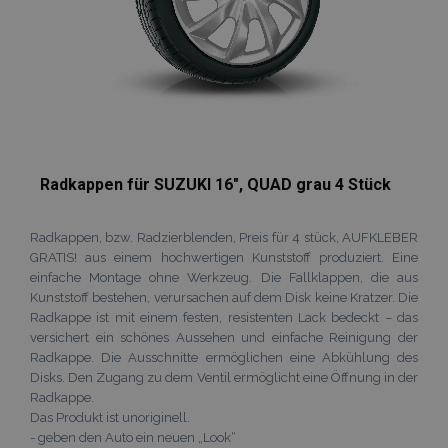
verwendet,
erleichtern u
wodurch die
das Laden vo
Datenerfassu
Seiten zu
auf Websites 
beschleunige
hohem
Datenaufko
eingeschränk
wird.
_ga_Z7BN9E4XY4
.vtvauto.at
1 Jahr 1
Dieses Cookie
Monat
von Google
Analytics
verwendet, 
Radkappen für SUZUKI 16", QUAD grau 4 Stück
den Sitzungss
beizubehalten
_gid
1 Tag
Dieses Cookie
Google
Radkappen, bzw. Radzierblenden, Preis für 4 stück, AUFKLEBER
von Google
LLC
GRATIS! aus einem hochwertigen Kunststoff produziert. Eine
Analytics gese
.vtvauto.at
Es speichert 
einfache Montage ohne Werkzeug. Die Fallklappen, die aus
aktualisiert e
Kunststoff bestehen, verursachen auf dem Disk keine Kratzer. Die
eindeutigen 
für jede besu
Radkappe ist mit einem festen, resistenten Lack bedeckt – das
Seite und wir
versichert ein schönes Aussehen und einfache Reinigung der
zum Zählen u
Radkappe. Die Ausschnitte ermöglichen eine Abkühlung des
Verfolgen vo
Seitenaufrufe
Disks. Den Zugang zu dem Ventil ermöglicht eine Öffnung in der
verwendet.
Radkappe.
Das Produkt ist unoriginell.
- geben den Auto ein neuen „Look“