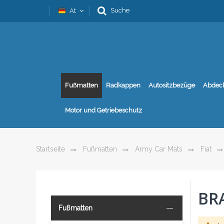
Suche
At
Fußmatten
Radkappen
Autositzbezüge
Abdec
Motor und Getriebeschutz
Startseite
Fußmatten
Army Car Mats
Fiat
BR
Fußmatten