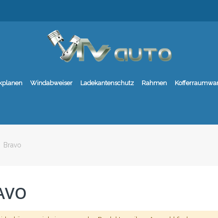
kplanen
Windabweiser
Ladekantenschutz
Rahmen
Kofferraumwa
Bravo
AVO