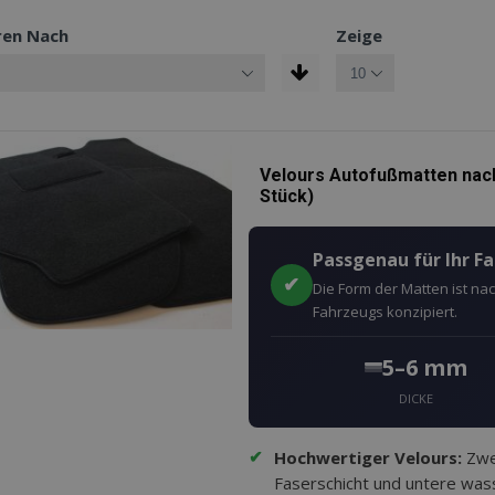
ren Nach
Zeige
Velours Autofußmatten nac
Stück)
Passgenau für Ihr F
✔
Die Form der Matten ist n
Fahrzeugs konzipiert.
5–6 mm
DICKE
✔
Hochwertiger Velours:
Zwei
Faserschicht und untere wass