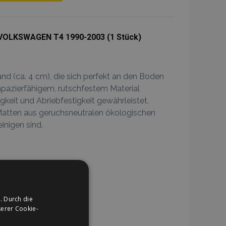
Zur
Wunschliste
VOLKSWAGEN T4 1990-2003 (1 Stück)
hinzufügen
 (ca. 4 cm), die sich perfekt an den Boden
apazierfähigem, rutschfestem Material
keit und Abriebfestigkeit gewährleistet.
Matten aus geruchsneutralen ökologischen
einigen sind.
In Den Warenkorb
. Durch die
Zur
erer Cookie-