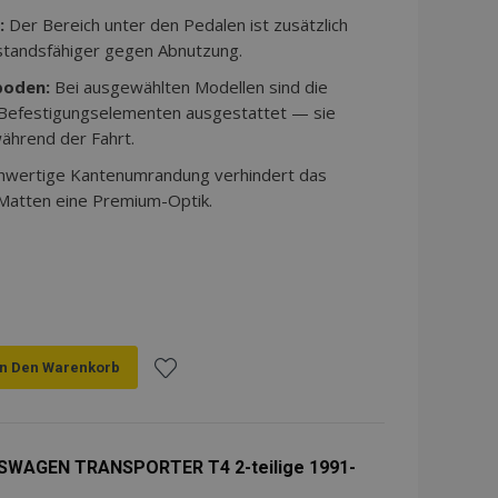
:
Der Bereich unter den Pedalen ist zusätzlich
standsfähiger gegen Abnutzung.
boden:
Bei ausgewählten Modellen sind die
 Befestigungselementen ausgestattet — sie
ährend der Fahrt.
hwertige Kantenumrandung verhindert das
 Matten eine Premium-Optik.
In Den Warenkorb
Zur
Wunschliste
SWAGEN TRANSPORTER T4 2-teilige 1991-
hinzufügen