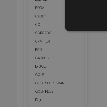
BORA
CADDY
CC
UNBEDIN
CORRADO
CRAFTER
FOX
GARBUS
Unbedingt erforderliche C
Kontoverwaltung. Ohne di
E-GOLF
Name
GOLF
mage-translation-file-ve
GOLF SPORTSVAN
GOLF PLUS
recently_viewed_product
ID.3