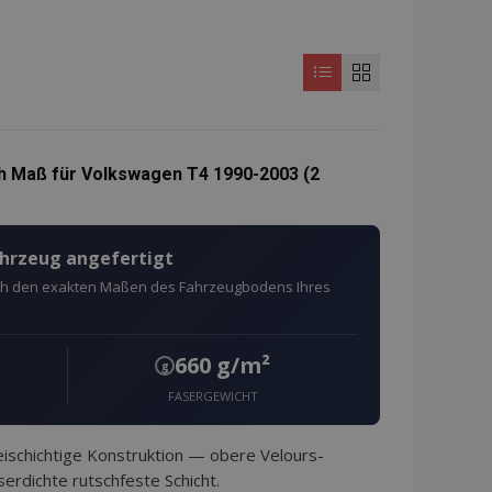
h Maß für Volkswagen T4 1990-2003 (2
ahrzeug angefertigt
ach den exakten Maßen des Fahrzeugbodens Ihres
660 g/m²
g
FASERGEWICHT
schichtige Konstruktion — obere Velours-
erdichte rutschfeste Schicht.