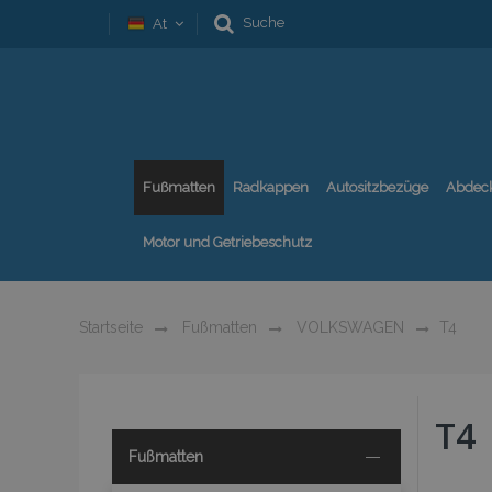
Suche
At
Fußmatten
Radkappen
Autositzbezüge
Abdec
Motor und Getriebeschutz
Startseite
Fußmatten
VOLKSWAGEN
T4
T4
Fußmatten