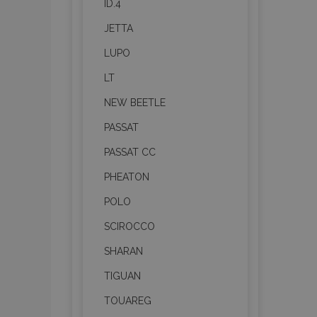
ID.4
section_data_ids
JETTA
PHPSESSID
LUPO
LT
NEW BEETLE
PASSAT
mage-cache-sessid
PASSAT CC
PHEATON
product_data_storage
POLO
recently_viewed_product
SCIROCCO
recently_compared_prod
SHARAN
TIGUAN
X-Magento-Vary
TOUAREG