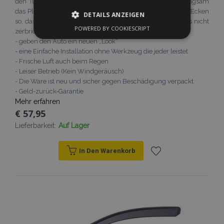
den Türen und den Rückspiegel liegt. 3. Schieben Sie langsam
das Plexiglas in die Fuge rein. Fangen Sie bei den oberen Ecken
DETAILS ANZEIGEN
so, dass nicht ein hoher Druck entsteht damit das Plexiglas nicht
POWERED BY COOKIESCRIPT
zerbricht.
UNBEDINGT ERFORDERLICH
- geben den Auto ein neuen „Look“
- eine Einfache Installation ohne Werkzeug die jeder leistet
PERFORMANCE
TARGETING
- Frische Luft auch beim Regen
- Leiser Betrieb (Kein Windgeräusch)
FUNKTIONALITÄT
- Die Ware ist neu und sicher gegen Beschädigung verpackt
- Geld-zurück-Garantie
Mehr erfahren
€ 57,95
Unbedingt erforderlich
Performance
Lieferbarkeit:
Auf Lager
Targeting
Funktionalität
In Den Warenkorb
Unbedingt erforderliche Cookies ermöglichen
wesentliche Kernfunktionen der Website wie
Zur
die Benutzeranmeldung und die
Kontoverwaltung. Ohne die unbedingt
erforderlichen Cookies kann die Website nicht
Wunschliste
ordnungsgemäß verwendet werden.
hinzufügen
Anbieter /
Name
Abl
Domäne