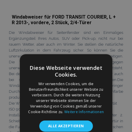
Windabweiser für FORD TRANSIT COURIER, L +
R 2013-, vordere, 2 Stück, 2/4-Türer
Die Windabweiser für Seitenfenster sind ein Einmaliges
Ergänzungsteil Ihres Autos, SUV oder Pick-up, nicht nur bei
rauem Wetter, aber auch im Winter. Sie stellen die natürliche
Luftzirkulation in dem Fahrzeug sicher. So können Sie die
unerwünschte Nebelerzeugung während den Regen beseitigen.
Die Windabweiser schützen den Fahrer auch gegen
Diese Webseite verwendet
unerwünschte Luftbewegung die durch offenes Fenster entsteht.
Cookies.
Bei der Benutzung der Windabweiser können die Fenster auch
bei starkem Regen oder Schneefall offen bleiben.Die
Wir verwenden Cookies, um die
Windabweiser sind aus einem Kunststoff mit geringer
Benutzerfreundlichkeit unserer Website zu
Durchlässigkeit von UV-Strahlen und in einer Rauchfarbe
verbessern. Durch die weitere Nutzung
produziert.
unserer Webseite stimmen Sie der
Die Windabweiser HEKO sind mit einem Zertifikat der Qualität
Verwendung von Cookies gemäß unserer
ISO 9001:2008 ausgestattet.
Cookie-Richtlinie zu.
Weitere Informationen
Installationsanleitung: 1. Ziehen Sie das Fenster runter 2.
Schieben Sie das Plexiglas in den oberen Ecken der Vordertür in
ALLE AKZEPTIEREN
die Fuge so, dass das zweite Ende des Plexiglases frei zwischen