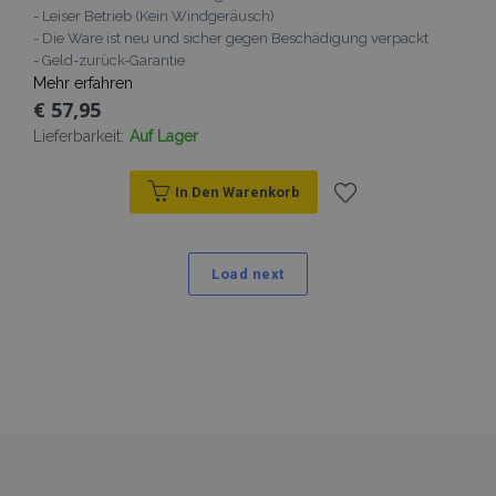
- Leiser Betrieb (Kein Windgeräusch)
- Die Ware ist neu und sicher gegen Beschädigung verpackt
- Geld-zurück-Garantie
Mehr erfahren
€ 57,95
Lieferbarkeit:
Auf Lager
In Den Warenkorb
Zur
Wunschliste
Load next
hinzufügen