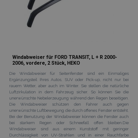
eingeschränk
wird.
_ga_Z7BN9E4XY4
.vtvauto.at
1 Jahr 1
Dieses Cookie
Monat
von Google
Analytics
verwendet, 
den Sitzungss
beizubehalten
_gid
1 Tag
Dieses Cookie
Google
von Google
LLC
Analytics gese
.vtvauto.at
Windabweiser für FORD TRANSIT, L + R 2000-
Es speichert 
2006, vordere, 2 Stück, HEKO
aktualisiert e
eindeutigen 
für jede besu
Die Windabweiser für Seitenfenster sind ein Einmaliges
Seite und wir
Ergänzungsteil Ihres Autos, SUV oder Pick-up, nicht nur bei
zum Zählen u
Verfolgen vo
rauem Wetter, aber auch im Winter. Sie stellen die natürliche
Seitenaufrufe
Luftzirkulation in dem Fahrzeug sicher. So können Sie die
verwendet.
unerwünschte Nebelerzeugung während den Regen beseitigen.
Die Windabweiser schützen den Fahrer auch gegen
unerwünschte Luftbewegung die durch offenes Fenster entsteht.
Bei der Benutzung der Windabweiser können die Fenster auch
bei starkem Regen oder Schneefall offen bleiben.Die
Windabweiser sind aus einem Kunststoff mit geringer
Durchlässigkeit von UV-Strahlen und in einer Rauchfarbe