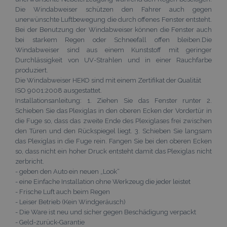
Die Windabweiser schützen den Fahrer auch gegen
unerwünschte Luftbewegung die durch offenes Fenster entsteht.
Bei der Benutzung der Windabweiser können die Fenster auch
bei starkem Regen oder Schneefall offen bleiben.Die
Windabweiser sind aus einem Kunststoff mit geringer
Durchlässigkeit von UV-Strahlen und in einer Rauchfarbe
produziert.
Die Windabweiser HEKO sind mit einem Zertifikat der Qualität
ISO 9001:2008 ausgestattet.
Installationsanleitung: 1. Ziehen Sie das Fenster runter 2.
Schieben Sie das Plexiglas in den oberen Ecken der Vordertür in
die Fuge so, dass das zweite Ende des Plexiglases frei zwischen
den Türen und den Rückspiegel liegt. 3. Schieben Sie langsam
das Plexiglas in die Fuge rein. Fangen Sie bei den oberen Ecken
so, dass nicht ein hoher Druck entsteht damit das Plexiglas nicht
zerbricht.
- geben den Auto ein neuen „Look“
- eine Einfache Installation ohne Werkzeug die jeder leistet
- Frische Luft auch beim Regen
- Leiser Betrieb (Kein Windgeräusch)
- Die Ware ist neu und sicher gegen Beschädigung verpackt
- Geld-zurück-Garantie