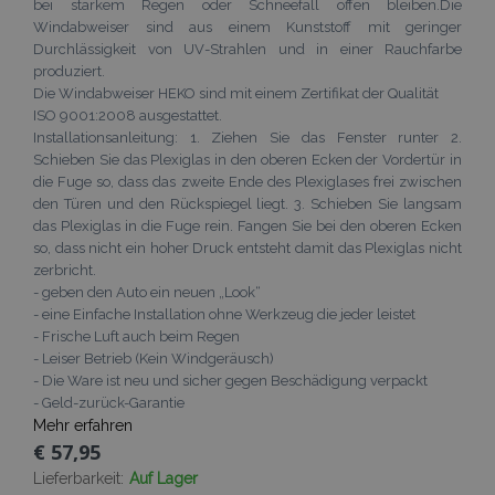
bei starkem Regen oder Schneefall offen bleiben.Die
Windabweiser sind aus einem Kunststoff mit geringer
Durchlässigkeit von UV-Strahlen und in einer Rauchfarbe
produziert.
Die Windabweiser HEKO sind mit einem Zertifikat der Qualität
ISO 9001:2008 ausgestattet.
Installationsanleitung: 1. Ziehen Sie das Fenster runter 2.
Schieben Sie das Plexiglas in den oberen Ecken der Vordertür in
die Fuge so, dass das zweite Ende des Plexiglases frei zwischen
den Türen und den Rückspiegel liegt. 3. Schieben Sie langsam
das Plexiglas in die Fuge rein. Fangen Sie bei den oberen Ecken
so, dass nicht ein hoher Druck entsteht damit das Plexiglas nicht
zerbricht.
- geben den Auto ein neuen „Look“
- eine Einfache Installation ohne Werkzeug die jeder leistet
- Frische Luft auch beim Regen
- Leiser Betrieb (Kein Windgeräusch)
- Die Ware ist neu und sicher gegen Beschädigung verpackt
- Geld-zurück-Garantie
Mehr erfahren
€ 57,95
Lieferbarkeit:
Auf Lager