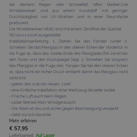
bei starkem Regen oder Schneefall offen bleiben.Die
Windabweiser sind aus einem Kunststoff mit geringer
Durchlässigkeit von UV-Strahlen und in einer Rauchfarbe
produziert.
Die Windabweiser HEKO sind mit einem Zertifikat der Qualität
ISO 9001:2008 ausgestattet.
Installationsanleitung: 1. Ziehen Sie das Fenster runter 2.
Schieben Sie das Plexiglas in den oberen Ecken der Vordertür in
mage-cache-sessid
Adobe Inc.
www.vtvauto.at
die Fuge so, dass das zweite Ende des Plexiglases frei zwischen
den Türen und den Rückspiegel liegt. 3. Schieben Sie langsam
das Plexiglas in die Fuge rein. Fangen Sie bei den oberen Ecken
so, dass nicht ein hoher Druck entsteht damit das Plexiglas nicht
zerbricht.
- geben den Auto ein neuen „Look“
- eine Einfache Installation ohne Werkzeug die jeder leistet
product_data_storage
Adobe Inc.
www.vtvauto.at
- Frische Luft auch beim Regen
- Leiser Betrieb (Kein Windgeräusch)
- Die Ware ist neu und sicher gegen Beschädigung verpackt
- Geld-zurück-Garantie
Mehr erfahren
recently_viewed_product_previous
Adobe Inc.
www.vtvauto.at
€ 57,95
Lieferbarkeit:
Auf Lager