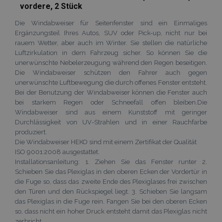
recently_compared_product
Adobe Inc.
vordere, 2 Stück
www.vtvauto.at
Die Windabweiser für Seitenfenster sind ein Einmaliges
Ergänzungsteil Ihres Autos, SUV oder Pick-up, nicht nur bei
rauem Wetter, aber auch im Winter. Sie stellen die natürliche
Luftzirkulation in dem Fahrzeug sicher. So können Sie die
unerwünschte Nebelerzeugung während den Regen beseitigen.
Anbieter /
Die Windabweiser schützen den Fahrer auch gegen
Name
Ablaufdatum
Beschreibun
Domäne
Anbieter /
unerwünschte Luftbewegung die durch offenes Fenster entsteht.
Name
Ablaufdatum
Beschreibun
Domäne
Bei der Benutzung der Windabweiser können die Fenster auch
form_key
Session
Dieses Cookie
Adobe Inc.
verwendet, u
www.vtvauto.at
_ga
1 Jahr 1
Dieser Cookie
Google
bei starkem Regen oder Schneefall offen bleiben.Die
Anbieter /
Name
Ablaufdatum
Beschreibung
Zwischenspe
Monat
Name ist mit
LLC
Domäne
Windabweiser sind aus einem Kunststoff mit geringer
von Inhalten 
Google Univer
.vtvauto.at
Browser zu
Analytics
Durchlässigkeit von UV-Strahlen und in einer Rauchfarbe
_gcl_au
3 Monate
Dieses Cookie
Google
erleichtern u
verknüpft. Die
wird von
produziert.
LLC
das Laden vo
eine wichtige
Doubleclick
.vtvauto.at
Seiten zu
Die Windabweiser HEKO sind mit einem Zertifikat der Qualität
Aktualisierun
gesetzt und
beschleunige
am häufigsten
ISO 9001:2008 ausgestattet.
enthält
verwendeten
Informationen
Installationsanleitung: 1. Ziehen Sie das Fenster runter 2.
form_key
1 Stunde
Dieses Cookie
Adobe Inc.
Analysedienst
darüber, wie
verwendet, u
.www.vtvauto.at
von Google.
Schieben Sie das Plexiglas in den oberen Ecken der Vordertür in
der
Zwischenspe
Dieses Cookie
Endbenutzer
die Fuge so, dass das zweite Ende des Plexiglases frei zwischen
von Inhalten 
verwendet, 
die Website
Browser zu
eindeutige
den Türen und den Rückspiegel liegt. 3. Schieben Sie langsam
nutzt, sowie
erleichtern u
Benutzer zu
über Werbung,
das Plexiglas in die Fuge rein. Fangen Sie bei den oberen Ecken
das Laden vo
unterscheide
die der
so, dass nicht ein hoher Druck entsteht damit das Plexiglas nicht
Seiten zu
indem eine
Endbenutzer
beschleunige
zufällig gener
zerbricht.