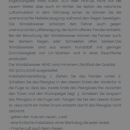
Ergänzungsteil Ihres Autos, SUV oder Pick-up, nicht nur bei
rauem Wetter, aber auch im Winter. Sie stellen die natürliche
Luftzirkulation in dem Fahrzeug sicher. So können Sie die
unerwünschte Nebelerzeugung während den Regen beseitigen.
Die Windabweiser schützen den Fahrer auch gegen
unerwünschte Luftbewegung die durch offenes Fenster entsteht.
Bei der Benutzung der Windabweiser können die Fenster auch
bei starkem Regen oder Schneefall offen bleiben.Die
Windabweiser sind aus einem Kunststoff mit geringer
Durchlässigkeit von UV-Strahlen und in einer Rauchfarbe
produziert.
Die Windabweiser HEKO sind mit einem Zertifikat der Qualität
ISO 9001:2008 ausgestattet.
Installationsanleitung: 1. Ziehen Sie das Fenster runter 2.
Schieben Sie das Plexiglas in den oberen Ecken der Vordertür in
die Fuge so, dass das zweite Ende des Plexiglases frei zwischen
den Türen und den Rückspiegel liegt. 3. Schieben Sie langsam
das Plexiglas in die Fuge rein. Fangen Sie bei den oberen Ecken
so, dass nicht ein hoher Druck entsteht damit das Plexiglas nicht
zerbricht.
- geben den Auto ein neuen „Look“
- eine Einfache Installation ohne Werkzeug die jeder leistet
- Frische Luft auch beim Regen