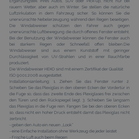
Ergänzungsteil Ihres Autos, SUV oder Pick-up, nicht nur bei
rauem Wetter, aber auch im Winter. Sie stellen die natürliche
Luftzirkulation in dem Fahrzeug sicher. So können Sie die
unerwünschte Nebelerzeugung während den Regen beseitigen.
Die Windabweiser schützen den Fahrer auch gegen
unerwünschte Luftbewegung die durch offenes Fenster entsteht.
Bei der Benutzung der Windabweiser können die Fenster auch
bei starkem Regen oder Schneefall offen bleiben.Die
Windabweiser sind aus einem Kunststoff mit geringer
Durchlässigkeit von UV-Strahlen und in einer Rauchfarbe
produziert.
Die Windabweiser HEKO sind mit einem Zertifikat der Qualität
ISO 9001:2008 ausgestattet.
Installationsanleitung: 1. Ziehen Sie das Fenster runter 2.
Schieben Sie das Plexiglas in den oberen Ecken der Vordertür in
die Fuge so, dass das zweite Ende des Plexiglases frei zwischen
den Türen und den Rückspiegel liegt. 3. Schieben Sie langsam
das Plexiglas in die Fuge rein. Fangen Sie bei den oberen Ecken
so, dass nicht ein hoher Druck entsteht damit das Plexiglas nicht
zerbricht.
- geben den Auto ein neuen „Look“
- eine Einfache Installation ohne Werkzeug die jeder leistet
- Frische Luft auch beim Regen