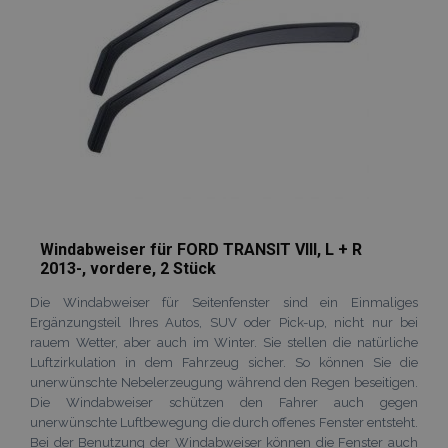
mage-translation-file-version
Adobe Inc.
www.vtvauto.at
recently_viewed_product
Adobe Inc.
www.vtvauto.at
section_data_ids
Adobe Inc.
www.vtvauto.at
Windabweiser für FORD TRANSIT VIII, L + R
2013-, vordere, 2 Stück
Die Windabweiser für Seitenfenster sind ein Einmaliges
PHPSESSID
1
Ergänzungsteil Ihres Autos, SUV oder Pick-up, nicht nur bei
PHP.net
.vtvauto.at
rauem Wetter, aber auch im Winter. Sie stellen die natürliche
Luftzirkulation in dem Fahrzeug sicher. So können Sie die
unerwünschte Nebelerzeugung während den Regen beseitigen.
Die Windabweiser schützen den Fahrer auch gegen
unerwünschte Luftbewegung die durch offenes Fenster entsteht.
Bei der Benutzung der Windabweiser können die Fenster auch