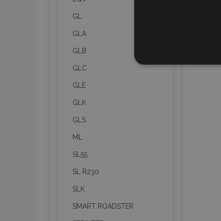
GL
GLA
GLB
UNBEDIN
GLC
GLE
GLK
GLS
Unbedingt erforderliche C
Kontoverwaltung. Ohne di
ML
Name
SL55
mage-translation-file-ve
SL R230
SLK
recently_viewed_product
SMART ROADSTER