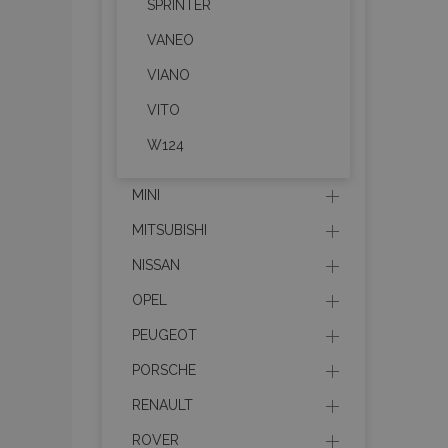
SPRINTER
section_data_ids
VANEO
PHPSESSID
VIANO
VITO
W124
mage-cache-sessid
MINI
MITSUBISHI
product_data_storage
NISSAN
OPEL
recently_viewed_product
PEUGEOT
recently_compared_prod
PORSCHE
X-Magento-Vary
RENAULT
ROVER