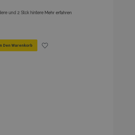
dere und 2 Stck hintere
Mehr erfahren
In Den Warenkorb
Zur
Wunschliste
hinzufügen