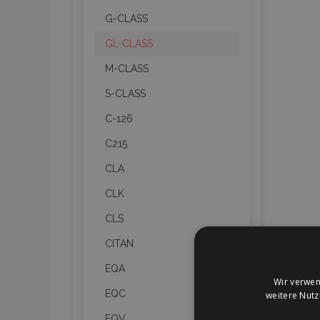
G-CLASS
GL-CLASS
M-CLASS
S-CLASS
C-126
C215
CLA
CLK
CLS
CITAN
EQA
Wir verwen
EQC
weitere Nut
EQV