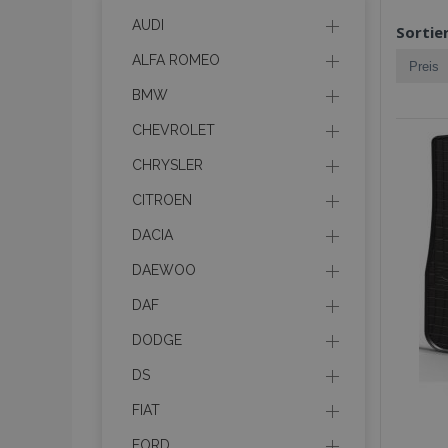
AUDI
Sortie
ALFA ROMEO
BMW
CHEVROLET
CHRYSLER
CITROEN
DACIA
DAEWOO
DAF
DODGE
DS
FIAT
FORD