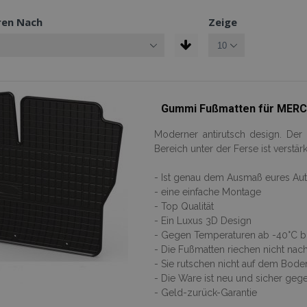
ren Nach
Zeige
Gummi Fußmatten für MERCE
Moderner antirutsch design. De
Bereich unter der Ferse ist verstärk
- Ist genau dem Ausmaß eures Au
- eine einfache Montage
- Top Qualität
- Ein Luxus 3D Design
- Gegen Temperaturen ab -40°C bis
- Die Fußmatten riechen nicht na
- Sie rutschen nicht auf dem Bode
- Die Ware ist neu und sicher ge
- Geld-zurück-Garantie