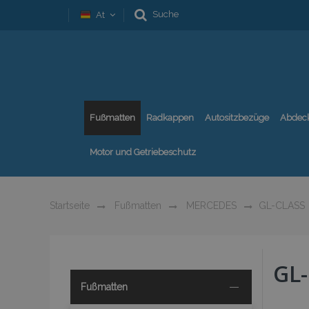
Suche
At
Fußmatten
Radkappen
Autositzbezüge
Abdec
Motor und Getriebeschutz
Startseite
Fußmatten
MERCEDES
GL-CLASS
GL
Fußmatten