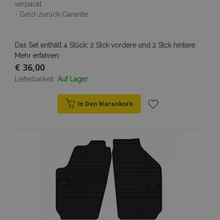
verpackt
- Geld-zurück-Garantie
mage-cache-sessid
Adobe Inc.
Das Set enthält 4 Stück: 2 Stck vordere und 2 Stck hintere
www.vtvauto.at
Mehr erfahren
€ 36,00
Lieferbarkeit:
Auf Lager
In Den Warenkorb
product_data_storage
Adobe Inc.
www.vtvauto.at
Zur
Wunschliste
hinzufügen
recently_viewed_product_previous
Adobe Inc.
www.vtvauto.at
recently_compared_product_previous
Adobe Inc.
www.vtvauto.at