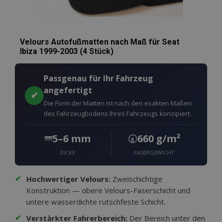
Velours Autofußmatten nach Maß für Seat
Ibiza 1999-2003 (4 Stück)
Passgenau für Ihr Fahrzeug
angefertigt
✔
Die Form der Matten ist nach den exakten Maßen
des Fahrzeugbodens Ihres Fahrzeugs konzipiert.
5–6 mm
660 g/m²
g
DICKE
FASERGEWICHT
✔
Hochwertiger Velours:
Zweischichtige
Konstruktion — obere Velours-Faserschicht und
untere wasserdichte rutschfeste Schicht.
✔
Verstärkter Fahrerbereich:
Der Bereich unter den