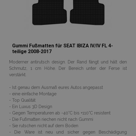
recently_viewed_product
Adobe Inc.
www.vtvauto.at
section_data_ids
Adobe Inc.
Gummi Fußmatten für SEAT IBIZA IV/IV FL 4-
www.vtvauto.at
teilige 2008-2017
Moderner antirutsch design. Der Rand fängt und hält den
Schmutz, 1 cm Höhe. Der Bereich unter der Ferse ist
verstärkt.
PHPSESSID
1
PHP.net
.vtvauto.at
- Ist genau dem Ausmaß eures Autos angepasst
- eine einfache Montage
- Top Qualität
- Ein Luxus 3D Design
- Gegen Temperaturen ab -40°C bis +110°C resistent
- Die Fußmatten riechen nicht nach Gummi
- Sie rutschen nicht auf dem Boden
- Die Ware ist neu und sicher gegen Beschädigung