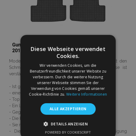
Gummi Fußmatten für SEAT IBIZA V 4-teilige
Diese Webseite verwendet
2017-up
Cookies.
Moderner antirutsch design. Der Rand fängt und hält den
Wir verwenden Cookies, um die
Schmutz, 1 cm Höhe. Der Bereich unter der Ferse ist
Benutzerfreundlichkeit unserer Website zu
verstärkt.
verbessern. Durch die weitere Nutzung
unserer Webseite stimmen Sie der
- Ist genau dem Ausmaß eures Autos angepasst
Verwendung von Cookies gemäß unserer
- eine einfache Montage
Cookie-Richtlinie zu.
Weitere Informationen
- Top Qualität
- Ein Luxus 3D Design
ALLE AKZEPTIEREN
- Gegen Temperaturen ab -40°C bis +110°C resistent
- Die Fußmatten riechen nicht nach Gummi
DETAILS ANZEIGEN
- Sie rutschen nicht auf dem Boden
- Die Ware ist neu und sicher gegen Beschädigung
POWERED BY COOKIESCRIPT
UNBEDINGT ERFORDERLICH