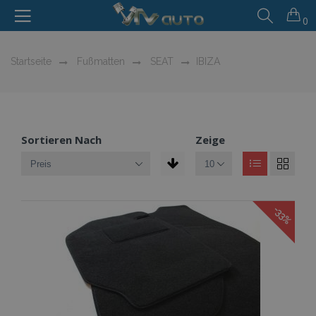
0
Startseite
Fußmatten
SEAT
IBIZA
Sortieren Nach
Zeige
-33%