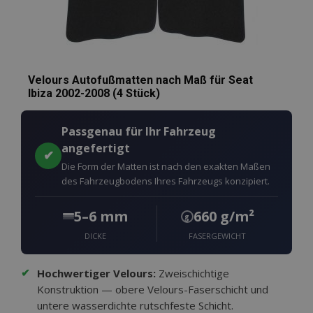
Velours Autofußmatten nach Maß für Seat
Ibiza 2002-2008 (4 Stück)
Passgenau für Ihr Fahrzeug
angefertigt
✔
Die Form der Matten ist nach den exakten Maßen
des Fahrzeugbodens Ihres Fahrzeugs konzipiert.
5–6 mm
660 g/m²
g
DICKE
FASERGEWICHT
✔
Hochwertiger Velours:
Zweischichtige
Konstruktion — obere Velours-Faserschicht und
untere wasserdichte rutschfeste Schicht.