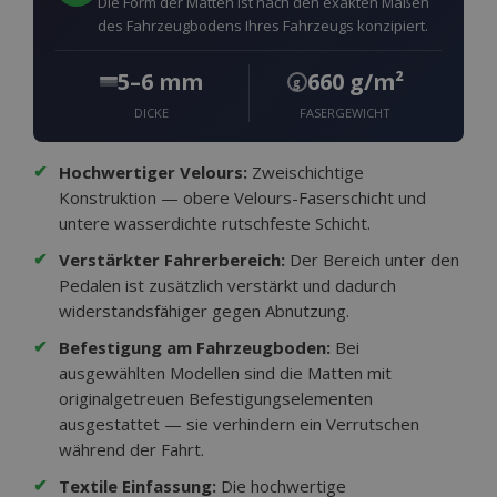
Die Form der Matten ist nach den exakten Maßen
des Fahrzeugbodens Ihres Fahrzeugs konzipiert.
5–6 mm
660 g/m²
g
DICKE
FASERGEWICHT
✔
Hochwertiger Velours:
Zweischichtige
Konstruktion — obere Velours-Faserschicht und
untere wasserdichte rutschfeste Schicht.
✔
Verstärkter Fahrerbereich:
Der Bereich unter den
Pedalen ist zusätzlich verstärkt und dadurch
widerstandsfähiger gegen Abnutzung.
✔
Befestigung am Fahrzeugboden:
Bei
ausgewählten Modellen sind die Matten mit
originalgetreuen Befestigungselementen
ausgestattet — sie verhindern ein Verrutschen
während der Fahrt.
✔
Textile Einfassung:
Die hochwertige