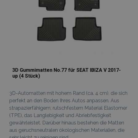
Analytics
verwendet, 
den Sitzungss
beizubehalten
_gid
1 Tag
Dieses Cookie
Google
von Google
LLC
Analytics gese
.vtvauto.at
Es speichert 
aktualisiert e
eindeutigen 
für jede besu
Seite und wir
zum Zählen u
Verfolgen vo
Seitenaufrufe
3D Gummimatten No.77 für SEAT IBIZA V 2017-
verwendet.
up (4 Stück)
3D-Automatten mit hohem Rand (ca. 4 cm), die sich
perfekt an den Boden Ihres Autos anpassen. Aus
strapazierfähigem, rutschfestem Material Elastomer
(TPE), das Langlebigkeit und Abriebfestigkeit
gewährleistet. Darüber hinaus bestehen die Matten
aus geruchsneutralen ökologischen Materialien, die
sehr leicht zu reinigen sind.