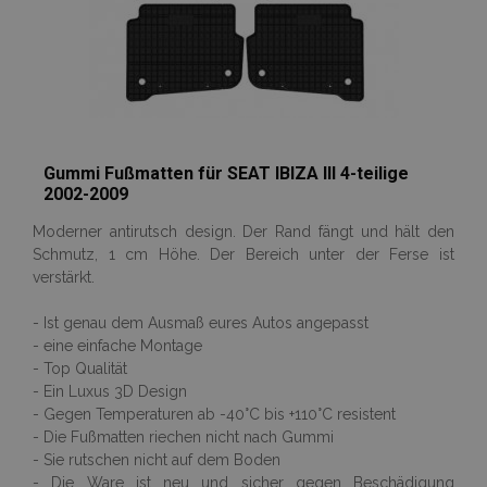
X-Magento-Vary
1
Adobe Inc.
www.vtvauto.at
Gummi Fußmatten für SEAT IBIZA III 4-teilige
2002-2009
mage-messages
Adobe Inc.
Moderner antirutsch design. Der Rand fängt und hält den
www.vtvauto.at
Schmutz, 1 cm Höhe. Der Bereich unter der Ferse ist
verstärkt.
- Ist genau dem Ausmaß eures Autos angepasst
- eine einfache Montage
- Top Qualität
- Ein Luxus 3D Design
- Gegen Temperaturen ab -40°C bis +110°C resistent
recently_compared_product
Adobe Inc.
- Die Fußmatten riechen nicht nach Gummi
www.vtvauto.at
- Sie rutschen nicht auf dem Boden
- Die Ware ist neu und sicher gegen Beschädigung