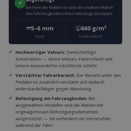
✔
Die Form der Matten ist nach den exakten Maßen
des Fahrzeugbodens Ihres Fahrzeugs konzipiert.
5–6 mm
660 g/m²
g
DICKE
FASERGEWICHT
✔
Hochwertiger Velours:
Zweischichtige
Konstruktion — obere Velours-Faserschicht und
untere wasserdichte rutschfeste Schicht.
✔
Verstärkter Fahrerbereich:
Der Bereich unter den
Pedalen ist zusätzlich verstärkt und dadurch
widerstandsfähiger gegen Abnutzung.
✔
Befestigung am Fahrzeugboden:
Bei
ausgewählten Modellen sind die Matten mit
originalgetreuen Befestigungselementen
ausgestattet — sie verhindern ein Verrutschen
während der Fahrt.