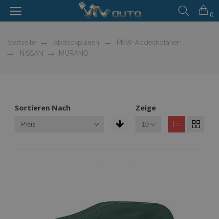
0
Startseite
Abdeckplanen
PKW-Abdeckplanen
NISSAN
MURANO
Sortieren Nach
Zeige