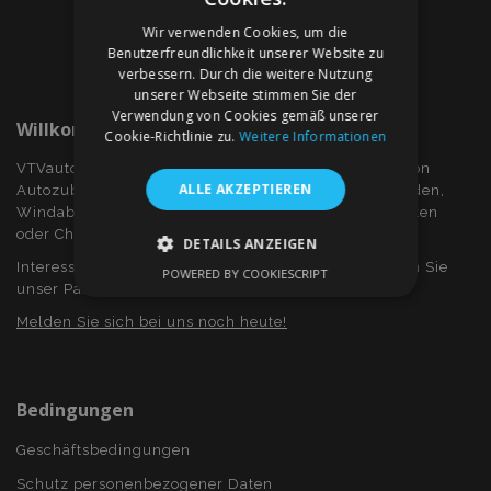
Wir verwenden Cookies, um die
Benutzerfreundlichkeit unserer Website zu
verbessern. Durch die weitere Nutzung
unserer Webseite stimmen Sie der
Verwendung von Cookies gemäß unserer
Willkommen Bei VTVauto.at
Cookie-Richtlinie zu.
Weitere Informationen
VTVauto ist ein Einzelhändler und ein Großhändler von
ALLE AKZEPTIEREN
Autozubehör wie z.B.: Radkappen, bzw. Radzierblenden,
Windabweiser für Seitenfenster, Sitzbezüge, Fuβmatten
oder Chromrahmen und Chromabdeckung...
DETAILS ANZEIGEN
Interessieren Sie sich für Dropshiping? Oder möchten Sie
POWERED BY COOKIESCRIPT
UNBEDINGT ERFORDERLICH
unser Partner werden?
Melden Sie sich bei uns noch heute!
PERFORMANCE
TARGETING
FUNKTIONALITÄT
Bedingungen
Geschäftsbedingungen
Unbedingt erforderlich
Performance
Schutz personenbezogener Daten