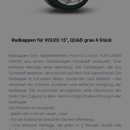
recently_compared_product
Adobe Inc.
www.vtvauto.at
Radkappen für VOLVO 15", QUAD grau 4 Stück
Radkappen, bzw. Radzierblenden, Preis für 4 stück, AUFKLEBER
GRATIS! aus einem hochwertigen Kunststoff produziert. Eine
Anbieter /
einfache Montage ohne Werkzeug. Die Fallklappen, die aus
Name
Ablaufdatum
Beschreibun
Domäne
Anbieter /
Name
Ablaufdatum
Beschreibun
Kunststoff bestehen, verursachen auf dem Disk keine Kratzer. Die
Domäne
form_key
Session
Dieses Cookie
Adobe Inc.
Radkappe ist mit einem festen, resistenten Lack bedeckt – das
verwendet, u
www.vtvauto.at
_ga
1 Jahr 1
Dieser Cookie
Google
Anbieter /
versichert ein schönes Aussehen und einfache Reinigung der
Name
Ablaufdatum
Beschreibung
Zwischenspe
Monat
Name ist mit
LLC
Domäne
von Inhalten 
Radkappe. Die Ausschnitte ermöglichen eine Abkühlung des
Google Univer
.vtvauto.at
Browser zu
Analytics
Disks. Den Zugang zu dem Ventil ermöglicht eine Öffnung in der
_gcl_au
3 Monate
Dieses Cookie
Google
erleichtern u
verknüpft. Die
wird von
LLC
Radkappe.
das Laden vo
eine wichtige
Doubleclick
.vtvauto.at
Seiten zu
Aktualisierun
Das Produkt ist unoriginell.
gesetzt und
beschleunige
am häufigsten
enthält
- geben den Auto ein neuen „Look“
verwendeten
Informationen
form_key
1 Stunde
Dieses Cookie
Adobe Inc.
Analysedienst
- Für die Installation brauchen Sie kein Werkzeug
darüber, wie
verwendet, u
.www.vtvauto.at
von Google.
der
- Eine einfache Montage, die jeder in 5 Minuten Schaft (die
Zwischenspe
Dieses Cookie
Endbenutzer