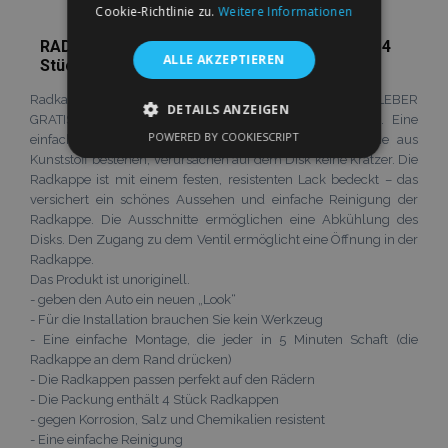
Cookie-Richtlinie zu.
Weitere Informationen
RADKAPPEN FÜR VOLVO 15", QUAD GRAPHIT 4
ALLE AKZEPTIEREN
Stück
Radkappen, bzw. Radzierblenden, Preis für 4 stück, AUFKLEBER
DETAILS ANZEIGEN
GRATIS! aus einem hochwertigen Kunststoff produziert. Eine
POWERED BY COOKIESCRIPT
einfache Montage ohne Werkzeug. Die Fallklappen, die aus
UNBEDINGT ERFORDERLICH
Kunststoff bestehen, verursachen auf dem Disk keine Kratzer. Die
Radkappe ist mit einem festen, resistenten Lack bedeckt – das
PERFORMANCE
TARGETING
versichert ein schönes Aussehen und einfache Reinigung der
Radkappe. Die Ausschnitte ermöglichen eine Abkühlung des
FUNKTIONALITÄT
Disks. Den Zugang zu dem Ventil ermöglicht eine Öffnung in der
Radkappe.
Das Produkt ist unoriginell.
- geben den Auto ein neuen „Look“
- Für die Installation brauchen Sie kein Werkzeug
Unbedingt erforderlich
Performance
- Eine einfache Montage, die jeder in 5 Minuten Schaft (die
Targeting
Funktionalität
Radkappe an dem Rand drücken)
- Die Radkappen passen perfekt auf den Rädern
Unbedingt erforderliche Cookies ermöglichen
- Die Packung enthält 4 Stück Radkappen
wesentliche Kernfunktionen der Website wie
die Benutzeranmeldung und die
- gegen Korrosion, Salz und Chemikalien resistent
Kontoverwaltung. Ohne die unbedingt
- Eine einfache Reinigung