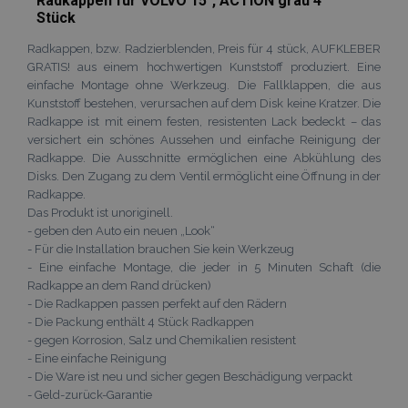
Radkappen für VOLVO 15", ACTION grau 4
Stück
Radkappen, bzw. Radzierblenden, Preis für 4 stück, AUFKLEBER
GRATIS! aus einem hochwertigen Kunststoff produziert. Eine
einfache Montage ohne Werkzeug. Die Fallklappen, die aus
Kunststoff bestehen, verursachen auf dem Disk keine Kratzer. Die
Radkappe ist mit einem festen, resistenten Lack bedeckt – das
versichert ein schönes Aussehen und einfache Reinigung der
Radkappe. Die Ausschnitte ermöglichen eine Abkühlung des
Disks. Den Zugang zu dem Ventil ermöglicht eine Öffnung in der
Radkappe.
Das Produkt ist unoriginell.
- geben den Auto ein neuen „Look“
- Für die Installation brauchen Sie kein Werkzeug
- Eine einfache Montage, die jeder in 5 Minuten Schaft (die
Radkappe an dem Rand drücken)
- Die Radkappen passen perfekt auf den Rädern
- Die Packung enthält 4 Stück Radkappen
- gegen Korrosion, Salz und Chemikalien resistent
- Eine einfache Reinigung
- Die Ware ist neu und sicher gegen Beschädigung verpackt
- Geld-zurück-Garantie