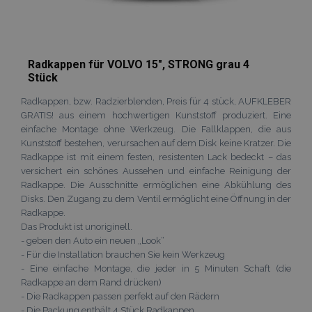
Radkappen für VOLVO 15", STRONG grau 4
Stück
Radkappen, bzw. Radzierblenden, Preis für 4 stück, AUFKLEBER
GRATIS! aus einem hochwertigen Kunststoff produziert. Eine
einfache Montage ohne Werkzeug. Die Fallklappen, die aus
Kunststoff bestehen, verursachen auf dem Disk keine Kratzer. Die
Radkappe ist mit einem festen, resistenten Lack bedeckt – das
mage-cache-sessid
Adobe Inc.
versichert ein schönes Aussehen und einfache Reinigung der
www.vtvauto.at
Radkappe. Die Ausschnitte ermöglichen eine Abkühlung des
Disks. Den Zugang zu dem Ventil ermöglicht eine Öffnung in der
Radkappe.
Das Produkt ist unoriginell.
- geben den Auto ein neuen „Look“
- Für die Installation brauchen Sie kein Werkzeug
product_data_storage
Adobe Inc.
- Eine einfache Montage, die jeder in 5 Minuten Schaft (die
www.vtvauto.at
Radkappe an dem Rand drücken)
- Die Radkappen passen perfekt auf den Rädern
- Die Packung enthält 4 Stück Radkappen