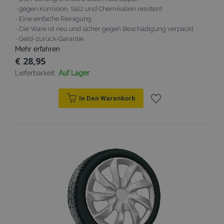
- gegen Korrosion, Salz und Chemikalien resistent
recently_viewed_product_previous
Adobe Inc.
- Eine einfache Reinigung
www.vtvauto.at
- Die Ware ist neu und sicher gegen Beschädigung verpackt
- Geld-zurück-Garantie
Mehr erfahren
recently_compared_product_previous
Adobe Inc.
www.vtvauto.at
€ 28,95
Lieferbarkeit:
Auf Lager
X-Magento-Vary
1
Adobe Inc.
www.vtvauto.at
In Den Warenkorb
Zur
Wunschliste
hinzufügen
mage-messages
Adobe Inc.
www.vtvauto.at