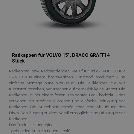
verwendet,
erleichtern u
wodurch die
das Laden vo
Datenerfassu
Seiten zu
auf Websites 
beschleunige
hohem
Datenaufko
eingeschränk
wird.
_ga_Z7BN9E4XY4
.vtvauto.at
1 Jahr 1
Dieses Cookie
Monat
von Google
Analytics
verwendet, 
Radkappen für VOLVO 15", DRACO GRAFFI 4
den Sitzungss
Stück
beizubehalten
_gid
1 Tag
Dieses Cookie
Google
Radkappen, bzw. Radzierblenden, Preis für 4 stück, AUFKLEBER
von Google
LLC
GRATIS! aus einem hochwertigen Kunststoff produziert. Eine
Analytics gese
.vtvauto.at
Es speichert 
einfache Montage ohne Werkzeug. Die Fallklappen, die aus
aktualisiert e
Kunststoff bestehen, verursachen auf dem Disk keine Kratzer. Die
eindeutigen 
für jede besu
Radkappe ist mit einem festen, resistenten Lack bedeckt – das
Seite und wir
versichert ein schönes Aussehen und einfache Reinigung der
zum Zählen u
Radkappe. Die Ausschnitte ermöglichen eine Abkühlung des
Verfolgen vo
Seitenaufrufe
Disks. Den Zugang zu dem Ventil ermöglicht eine Öffnung in der
verwendet.
Radkappe.
Das Produkt ist unoriginell.
- geben den Auto ein neuen „Look“