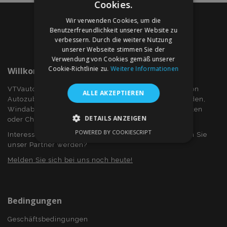
Cookies.
Wir verwenden Cookies, um die
Benutzerfreundlichkeit unserer Website zu
verbessern. Durch die weitere Nutzung
unserer Webseite stimmen Sie der
Verwendung von Cookies gemäß unserer
Cookie-Richtlinie zu.
Weitere Informationen
Willkommen Bei VTVauto.at
VTVauto ist ein Einzelhändler und ein Großhändler von
ALLE AKZEPTIEREN
Autozubehör wie z.B.: Radkappen, bzw. Radzierblenden,
Windabweiser für Seitenfenster, Sitzbezüge, Fuβmatten
DETAILS ANZEIGEN
oder Chromrahmen und Chromabdeckung...
POWERED BY COOKIESCRIPT
Interessieren Sie sich für Dropshiping? Oder möchten Sie
UNBEDINGT ERFORDERLICH
unser Partner werden?
PERFORMANCE
TARGETING
Melden Sie sich bei uns noch heute!
FUNKTIONALITÄT
Bedingungen
Geschäftsbedingungen
Unbedingt erforderlich
Performance