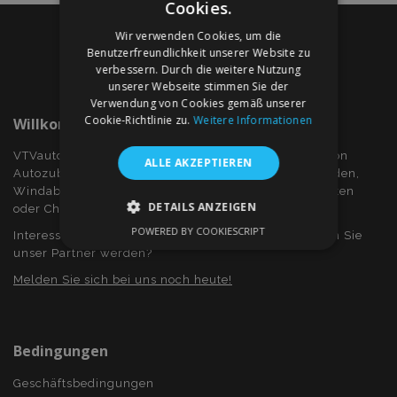
Cookies.
Wir verwenden Cookies, um die
Benutzerfreundlichkeit unserer Website zu
verbessern. Durch die weitere Nutzung
unserer Webseite stimmen Sie der
Verwendung von Cookies gemäß unserer
Cookie-Richtlinie zu.
Weitere Informationen
Willkommen Bei VTVauto.at
VTVauto ist ein Einzelhändler und ein Großhändler von
ALLE AKZEPTIEREN
Autozubehör wie z.B.: Radkappen, bzw. Radzierblenden,
Windabweiser für Seitenfenster, Sitzbezüge, Fuβmatten
DETAILS ANZEIGEN
oder Chromrahmen und Chromabdeckung...
POWERED BY COOKIESCRIPT
Interessieren Sie sich für Dropshiping? Oder möchten Sie
UNBEDINGT ERFORDERLICH
unser Partner werden?
PERFORMANCE
TARGETING
Melden Sie sich bei uns noch heute!
FUNKTIONALITÄT
Bedingungen
Geschäftsbedingungen
Unbedingt erforderlich
Performance