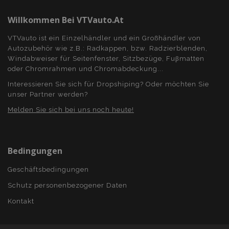
Willkommen Bei VTVauto.at
VTVauto ist ein Einzelhändler und ein Großhändler von
mage-cache-sessid
Adobe Inc.
Autozubehör wie z.B.: Radkappen, bzw. Radzierblenden,
www.vtvauto.at
Windabweiser für Seitenfenster, Sitzbezüge, Fuβmatten
oder Chromrahmen und Chromabdeckung...
Interessieren Sie sich für Dropshiping? Oder möchten Sie
unser Partner werden?
Melden Sie sich bei uns noch heute!
product_data_storage
Adobe Inc.
www.vtvauto.at
Bedingungen
recently_viewed_product_previous
Adobe Inc.
Geschäftsbedingungen
www.vtvauto.at
Schutz personenbezogener Daten
Kontakt
recently_compared_product_previous
Adobe Inc.
www.vtvauto.at