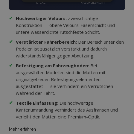
DICKE
FASERGEWICHT
PERFORMANCE
TARGETING
✔
Hochwertiger Velours:
Zweischichtige
FUNKTIONALITÄT
Konstruktion — obere Velours-Faserschicht und
untere wasserdichte rutschfeste Schicht.
✔
Verstärkter Fahrerbereich:
Der Bereich unter den
Pedalen ist zusätzlich verstärkt und dadurch
Unbedingt erforderlich
Performance
widerstandsfähiger gegen Abnutzung.
Targeting
Funktionalität
✔
Befestigung am Fahrzeugboden:
Bei
Unbedingt erforderliche Cookies ermöglichen
ausgewählten Modellen sind die Matten mit
wesentliche Kernfunktionen der Website wie
originalgetreuen Befestigungselementen
die Benutzeranmeldung und die
Kontoverwaltung. Ohne die unbedingt
ausgestattet — sie verhindern ein Verrutschen
erforderlichen Cookies kann die Website nicht
während der Fahrt.
ordnungsgemäß verwendet werden.
✔
Textile Einfassung:
Die hochwertige
Anbieter /
Name
Abl
Domäne
Kantenumrandung verhindert das Ausfransen und
verleiht den Matten eine Premium-Optik.
mage-translation-file-version
Adobe Inc.
www.vtvauto.at
Mehr erfahren