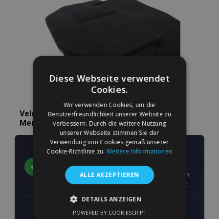
Wunschliste
hinzufügen
Diese Webseite verwendet
Cookies.
Wir verwenden Cookies, um die
Velours Autofußmatten nach Maß für
Benutzerfreundlichkeit unserer Website zu
Mercedes SLK R170 1996-2004 (2 Stück)
verbessern. Durch die weitere Nutzung
unserer Webseite stimmen Sie der
Verwendung von Cookies gemäß unserer
Passgenau für Ihr Fahrzeug
Cookie-Richtlinie zu.
Weitere Informationen
angefertigt
✔
Die Form der Matten ist nach den exakten Maßen
ALLE AKZEPTIEREN
des Fahrzeugbodens Ihres Fahrzeugs konzipiert.
DETAILS ANZEIGEN
5–6 mm
660 g/m²
g
POWERED BY COOKIESCRIPT
UNBEDINGT ERFORDERLICH