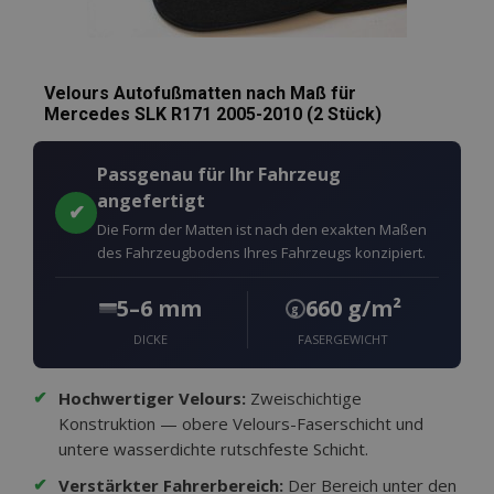
Velours Autofußmatten nach Maß für
Mercedes SLK R171 2005-2010 (2 Stück)
Passgenau für Ihr Fahrzeug
angefertigt
✔
Die Form der Matten ist nach den exakten Maßen
des Fahrzeugbodens Ihres Fahrzeugs konzipiert.
5–6 mm
660 g/m²
g
DICKE
FASERGEWICHT
✔
Hochwertiger Velours:
Zweischichtige
Konstruktion — obere Velours-Faserschicht und
untere wasserdichte rutschfeste Schicht.
✔
Verstärkter Fahrerbereich:
Der Bereich unter den