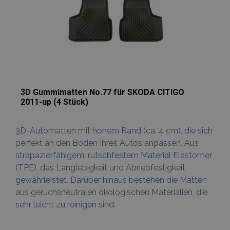
Unbedingt erforderliche Cookies ermöglichen
wesentliche Kernfunktionen der Website wie
die Benutzeranmeldung und die
Kontoverwaltung. Ohne die unbedingt
erforderlichen Cookies kann die Website nicht
ordnungsgemäß verwendet werden.
Anbieter /
Name
Abl
Domäne
3D Gummimatten No.77 für SKODA CITIGO
mage-translation-file-version
Adobe Inc.
2011-up (4 Stück)
www.vtvauto.at
3D-Automatten mit hohem Rand (ca. 4 cm), die sich
perfekt an den Boden Ihres Autos anpassen. Aus
strapazierfähigem, rutschfestem Material Elastomer
recently_viewed_product
Adobe Inc.
(TPE), das Langlebigkeit und Abriebfestigkeit
www.vtvauto.at
gewährleistet. Darüber hinaus bestehen die Matten
aus geruchsneutralen ökologischen Materialien, die
section_data_ids
Adobe Inc.
sehr leicht zu reinigen sind.
www.vtvauto.at