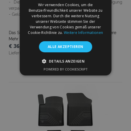
- Die Ware ist neu und sicher gegen Beschädigung
Wir verwenden Cookies, um die
verpackt
Benutzerfreundlichkeit unserer Website zu
- Geld-zurück-Garantie
verbessern. Durch die weitere Nutzung
unserer Webseite stimmen Sie der
Verwendung von Cookies gemäß unserer
Cookie-Richtlinie zu.
Weitere Informationen
Das Set enthält 4 Stück: 2 Stck vordere und 2 Stck hintere
Mehr erfahren
€ 36,00
ALLE AKZEPTIEREN
Lieferbarkeit:
Auf Lager
DETAILS ANZEIGEN
In Den Warenkorb
POWERED BY COOKIESCRIPT
UNBEDINGT ERFORDERLICH
Zur
PERFORMANCE
TARGETING
Wunschliste
FUNKTIONALITÄT
hinzufügen
Unbedingt erforderlich
Performance
Targeting
Funktionalität