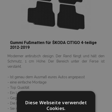
Gummi Fußmatten für ŠKODA CITIGO 4-teilige
2012-2019
Moderner antirutsch design. Der Rand fängt und hält den
Schmutz, 1 cm Höhe. Der Bereich unter der Ferse ist
verstärkt.
- Ist genau dem Ausmaß eures Autos angepasst
- eine einfache Montage
- Top Qualität
- Ein Luxus 3D Design
- Gegen Temperaturen ab -40°C bis +110°C resistent
Diese Webseite verwendet
- Die Fußmatten riechen nicht nach Gummi
Cookies.
- Sie rutschen nicht auf dem Boden