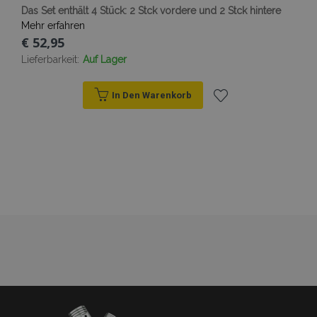
Das Set enthält 4 Stück: 2 Stck vordere und 2 Stck hintere
Mehr erfahren
PHPSESSID
1
PHP.net
€ 52,95
.vtvauto.at
Lieferbarkeit:
Auf Lager
In Den Warenkorb
Zur
Wunschliste
hinzufügen
mage-cache-sessid
Adobe Inc.
www.vtvauto.at