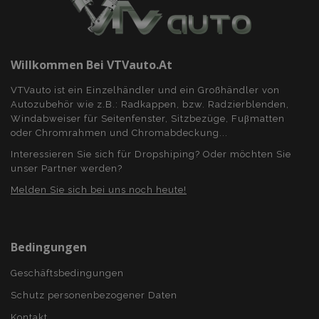
product_data_storage
Adobe Inc.
www.vtvauto.at
Willkommen Bei VTVauto.at
VTVauto ist ein Einzelhändler und ein Großhändler von
recently_viewed_product_previous
Adobe Inc.
www.vtvauto.at
Autozubehör wie z.B.: Radkappen, bzw. Radzierblenden,
Windabweiser für Seitenfenster, Sitzbezüge, Fuβmatten
oder Chromrahmen und Chromabdeckung...
recently_compared_product_previous
Adobe Inc.
www.vtvauto.at
Interessieren Sie sich für Dropshiping? Oder möchten Sie
unser Partner werden?
Melden Sie sich bei uns noch heute!
X-Magento-Vary
1
Adobe Inc.
www.vtvauto.at
Bedingungen
Geschäftsbedingungen
Schutz personenbezogener Daten
Kontakt