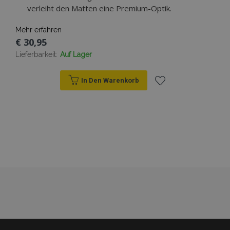
verleiht den Matten eine Premium-Optik.
Mehr erfahren
€ 30,95
recently_viewed_product
Lieferbarkeit:
Auf Lager
Adobe Inc.
www.vtvauto.at
In Den Warenkorb
section_data_ids
Adobe Inc.
Zur
www.vtvauto.at
Wunschliste
hinzufügen
PHPSESSID
1
PHP.net
.vtvauto.at