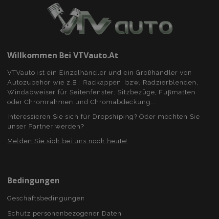
Willkommen Bei VTVauto.at
mage-cache-sessid
Adobe Inc.
www.vtvauto.at
VTVauto ist ein Einzelhändler und ein Großhändler von
Autozubehör wie z.B.: Radkappen, bzw. Radzierblenden,
Windabweiser für Seitenfenster, Sitzbezüge, Fuβmatten
oder Chromrahmen und Chromabdeckung...
Interessieren Sie sich für Dropshiping? Oder möchten Sie
unser Partner werden?
product_data_storage
Adobe Inc.
www.vtvauto.at
Melden Sie sich bei uns noch heute!
recently_viewed_product_previous
Adobe Inc.
Bedingungen
www.vtvauto.at
Geschäftsbedingungen
recently_compared_product_previous
Adobe Inc.
Schutz personenbezogener Daten