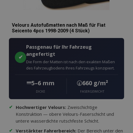
Velours Autofußmatten nach Maß für Fiat
Seicento 4pcs 1998-2009 (4 Stück)
Passgenau für Ihr Fahrzeug
angefertigt
✔
Die Form der Matten ist nach den exakten Maßen
des Fahrzeugbodens Ihres Fahrzeugs konzipiert.
5–6 mm
660 g/m²
g
DICKE
FASERGEWICHT
✔
Hochwertiger Velours:
Zweischichtige
Konstruktion — obere Velours-Faserschicht und
untere wasserdichte rutschfeste Schicht.
✔
Verstärkter Fahrerbereich:
Der Bereich unter den