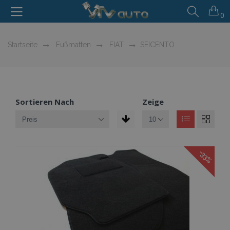
0
Startseite
Fußmatten
FIAT
SEICENTO
Sortieren Nach
Zeige
-33%