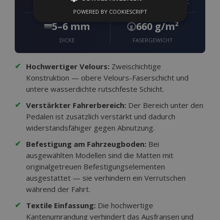
des Fahrzeugbodens Ihres Fahrzeugs konzipiert.
POWERED BY COOKIESCRIPT
UNBEDINGT ERFORDERLICH
5–6 mm
660 g/m²
g
PERFORMANCE
TARGETING
DICKE
FASERGEWICHT
FUNKTIONALITÄT
✔
Hochwertiger Velours:
Zweischichtige
Konstruktion — obere Velours-Faserschicht und
untere wasserdichte rutschfeste Schicht.
Unbedingt erforderlich
Performance
✔
Verstärkter Fahrerbereich:
Der Bereich unter den
Targeting
Funktionalität
Pedalen ist zusätzlich verstärkt und dadurch
widerstandsfähiger gegen Abnutzung.
Unbedingt erforderliche Cookies ermöglichen
wesentliche Kernfunktionen der Website wie
✔
Befestigung am Fahrzeugboden:
Bei
die Benutzeranmeldung und die
ausgewählten Modellen sind die Matten mit
Kontoverwaltung. Ohne die unbedingt
erforderlichen Cookies kann die Website nicht
originalgetreuen Befestigungselementen
ordnungsgemäß verwendet werden.
ausgestattet — sie verhindern ein Verrutschen
Anbieter /
während der Fahrt.
Name
Abl
Domäne
✔
Textile Einfassung:
Die hochwertige
mage-translation-file-version
Adobe Inc.
Kantenumrandung verhindert das Ausfransen und
www.vtvauto.at