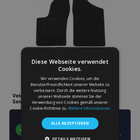
Wunschliste
hinzufügen
Diese Webseite verwendet
Cookies.
Wir verwenden Cookies, um die
Benutzerfreundlichkeit unserer Website zu
verbessern. Durch die weitere Nutzung
Velours Autofußmatten nach Maß für Fiat
unserer Webseite stimmen Sie der
Seicento 4pcs 1998-2009 (4 Stück)
Verwendung von Cookies gemäß unserer
Cookie-Richtlinie zu.
Weitere Informationen
Passgenau für Ihr Fahrzeug
ALLE AKZEPTIEREN
angefertigt
✔
Die Form der Matten ist nach den exakten Maßen
DETAILS ANZEIGEN