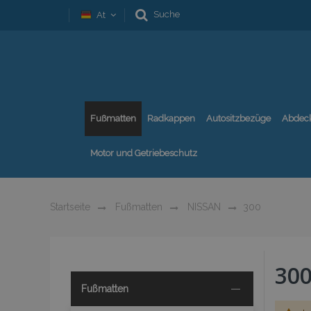
Suche
At
Fußmatten
Radkappen
Autositzbezüge
Abdec
Motor und Getriebeschutz
Startseite
Fußmatten
NISSAN
300
30
Fußmatten