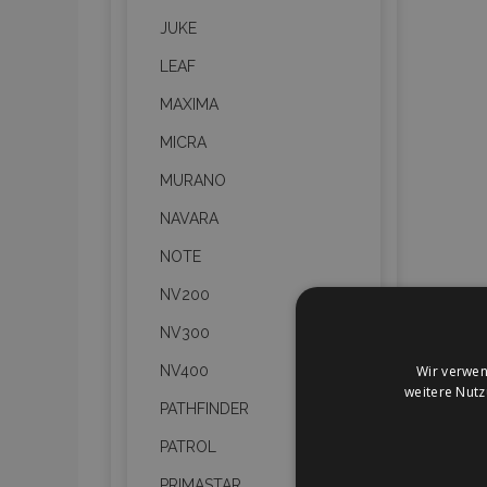
JUKE
LEAF
MAXIMA
MICRA
MURANO
NAVARA
NOTE
NV200
NV300
Wir verwen
NV400
weitere Nut
PATHFINDER
PATROL
PRIMASTAR