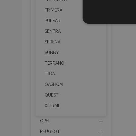
PRIMERA
UNBEDIN
PULSAR
SENTRA
SERENA
SUNNY
Unbedingt erforderliche C
TERRANO
Kontoverwaltung. Ohne di
TIIDA
Name
QASHQAI
mage-translation-file-ve
QUEST
X-TRAIL
recently_viewed_product
OPEL
section_data_ids
PEUGEOT