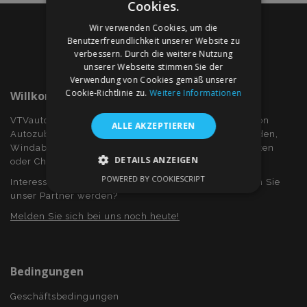
Cookies.
Wir verwenden Cookies, um die
Benutzerfreundlichkeit unserer Website zu
verbessern. Durch die weitere Nutzung
unserer Webseite stimmen Sie der
Verwendung von Cookies gemäß unserer
Cookie-Richtlinie zu.
Weitere Informationen
Willkommen Bei VTVauto.at
VTVauto ist ein Einzelhändler und ein Großhändler von
ALLE AKZEPTIEREN
Autozubehör wie z.B.: Radkappen, bzw. Radzierblenden,
Windabweiser für Seitenfenster, Sitzbezüge, Fuβmatten
DETAILS ANZEIGEN
oder Chromrahmen und Chromabdeckung...
POWERED BY COOKIESCRIPT
Interessieren Sie sich für Dropshiping? Oder möchten Sie
UNBEDINGT ERFORDERLICH
unser Partner werden?
PERFORMANCE
TARGETING
Melden Sie sich bei uns noch heute!
FUNKTIONALITÄT
Bedingungen
Geschäftsbedingungen
Unbedingt erforderlich
Performance