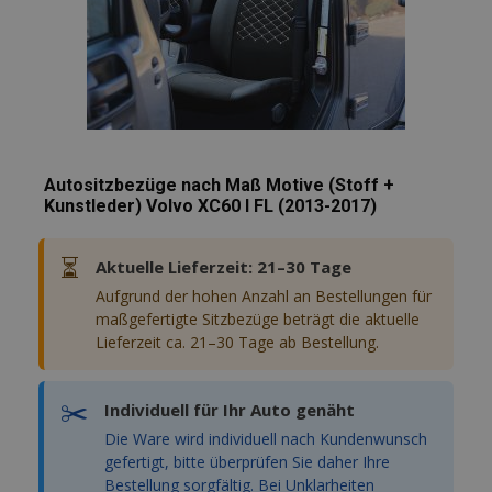
recently_viewed_product_previous
Adobe Inc.
www.vtvauto.at
recently_compared_product_previous
Adobe Inc.
www.vtvauto.at
Autositzbezüge nach Maß Motive (Stoff +
X-Magento-Vary
1
Adobe Inc.
www.vtvauto.at
Kunstleder) Volvo XC60 I FL (2013-2017)
⏳
Aktuelle Lieferzeit: 21–30 Tage
Aufgrund der hohen Anzahl an Bestellungen für
maßgefertigte Sitzbezüge beträgt die aktuelle
Lieferzeit ca. 21–30 Tage ab Bestellung.
mage-messages
Adobe Inc.
✂️
www.vtvauto.at
Individuell für Ihr Auto genäht
Die Ware wird individuell nach Kundenwunsch
gefertigt, bitte überprüfen Sie daher Ihre
Bestellung sorgfältig. Bei Unklarheiten