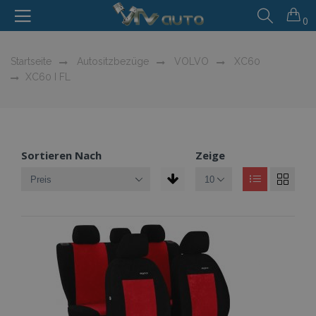
0
Startseite
Autositzbezüge
VOLVO
XC60
XC60 I FL
Sortieren Nach
Zeige