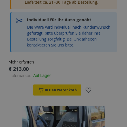
Lieferzeit ca. 21–30 Tage ab Bestellung.
✂️
Individuell für Ihr Auto genäht
Die Ware wird individuell nach Kundenwunsch
gefertigt, bitte überprüfen Sie daher Ihre
Bestellung sorgfältig. Bei Unklarheiten
kontaktieren Sie uns bitte.
Mehr erfahren
mage-cache-sessid
Adobe Inc.
€ 213,00
www.vtvauto.at
Lieferbarkeit:
Auf Lager
In Den Warenkorb
Zur
product_data_storage
Adobe Inc.
Wunschliste
www.vtvauto.at
hinzufügen