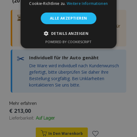
(2013-2017)
Cookie-Richtlinie zu.
Weitere Informationen
⏳
Aktuelle Lieferzeit: 21–30 Tage
ALLE AKZEPTIEREN
Aufgrund der hohen Anzahl an Bestellungen für
maßgefertigte Sitzbezüge beträgt die aktuelle
DETAILS ANZEIGEN
Lieferzeit ca. 21–30 Tage ab Bestellung.
POWERED BY COOKIESCRIPT
UNBEDINGT ERFORDERLICH
✂️
Individuell für Ihr Auto genäht
PERFORMANCE
TARGETING
Die Ware wird individuell nach Kundenwunsch
FUNKTIONALITÄT
gefertigt, bitte überprüfen Sie daher Ihre
Bestellung sorgfältig. Bei Unklarheiten
kontaktieren Sie uns bitte.
Unbedingt erforderlich
Performance
Mehr erfahren
Targeting
Funktionalität
€ 213,00
Unbedingt erforderliche Cookies ermöglichen
Lieferbarkeit:
Auf Lager
wesentliche Kernfunktionen der Website wie
die Benutzeranmeldung und die
Kontoverwaltung. Ohne die unbedingt
In Den Warenkorb