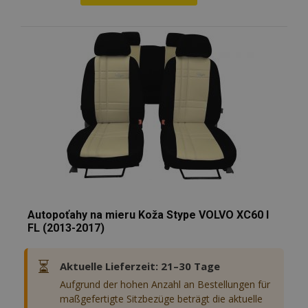
erforderlichen Cookies kann die Website nicht
ordnungsgemäß verwendet werden.
Zur
Anbieter /
Name
Abl
Wunschliste
Domäne
mage-translation-file-version
Adobe Inc.
hinzufügen
www.vtvauto.at
recently_viewed_product
Adobe Inc.
www.vtvauto.at
section_data_ids
Adobe Inc.
www.vtvauto.at
Autopoťahy na mieru Koža Stype VOLVO XC60 I
FL (2013-2017)
⏳
Aktuelle Lieferzeit: 21–30 Tage
PHPSESSID
1
PHP.net
Aufgrund der hohen Anzahl an Bestellungen für
.vtvauto.at
maßgefertigte Sitzbezüge beträgt die aktuelle