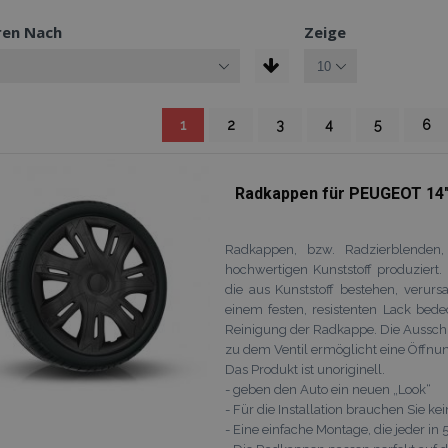
ren Nach
Zeige
Sie lesen gerade die Seite
Seite
Seite
Seite
Seite
Seite
Seit
1
2
3
4
5
6
Radkappen für PEUGEOT 14"
Radkappen, bzw. Radzierblenden
hochwertigen Kunststoff produziert
die aus Kunststoff bestehen, verur
einem festen, resistenten Lack bed
Reinigung der Radkappe. Die Aussch
zu dem Ventil ermöglicht eine Öffnu
Das Produkt ist unoriginell.
- geben den Auto ein neuen „Look“
- Für die Installation brauchen Sie k
- Eine einfache Montage, die jeder i