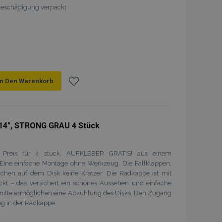
formationen zu vom
 Beschädigung verpackt
Wunschliste anzeigen,
eriert wird, die auf der
eine allgemeine Kennung,
sitzungsvariablen
handelt es sich um eine
 und Weise, wie sie
 spezifisch sein. Ein gutes
tung des Anmeldestatus
 Seiten.
In Den Warenkorb
 Bereinigung des lokalen
Zur
Cookie von der Backend-
igt der Administrator
den Cookie-Wert auf true.
Wunschliste
4", STRONG GRAU 4 Stück
Produktdaten, die sich auf
hinzufügen
e Produkte beziehen.
angesehener Produkte zur
, Preis für 4 stück, AUFKLEBER GRATIS! aus einem
. Eine einfache Montage ohne Werkzeug. Die Fallklappen,
sachen auf dem Disk keine Kratzer. Die Radkappe ist mit
glichener Produkte zur
eckt – das versichert ein schönes Aussehen und einfache
nitte ermöglichen eine Abkühlung des Disks. Den Zugang
d vom Magento 2-System
dass die von einem
ng in der Radkappe.
iner Seite geändert
herung verschiedener