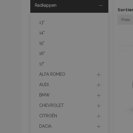
Radkappen
Sortie
13"
14"
15"
16"
17"
ALFA ROMEO
AUDI
BMW
CHEVROLET
CITROËN
DACIA