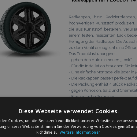
Radkappen, bzw. Radzierblenden
hochwertigen Kunststoff produziert
die aus Kunststoff bestehen, verur
einem festen, resistenten Lack bed
Reinigung der Radkappe. Die Aussch
zu dem Ventil ermöglicht eine Öffnu
Das Produkt ist unoriginell.
- geben den Auto ein neuen „Look“
- Für die Installation brauchen Sie k
- Eine einfache Montage, die jeder i
- Die Radkappen passen perfekt auf 
- Die Packung enthält 4 Stück Radk
- gegen Korrosion, Salz und Chemikali
- Eine einfache Reinigung
- Die Ware ist neu und sicher gegen
- Geld-zurück-Garantie
Diese Webseite verwendet Cookies.
Mehr erfahren
den Cookies, um die Benutzerfreundlichkeit unserer Website zu verbessern
€ 26,95
zung unserer Webseite stimmen Sie der Verwendung von Cookies gemäß uns
Richtlinie zu.
Weitere Informationen
Lieferbarkeit:
Auf Lager