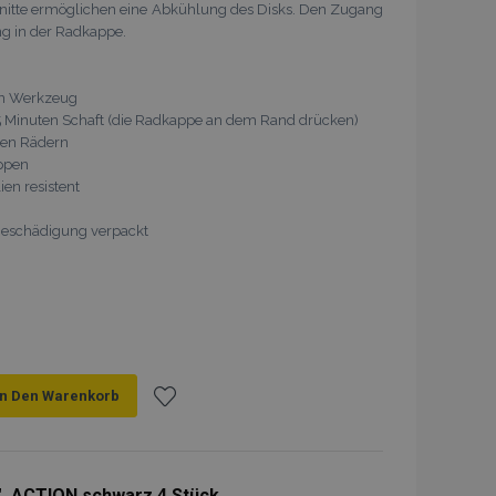
nitte ermöglichen eine Abkühlung des Disks. Den Zugang
ng in der Radkappe.
ein Werkzeug
n 5 Minuten Schaft (die Radkappe an dem Rand drücken)
den Rädern
appen
en resistent
 Beschädigung verpackt
In Den Warenkorb
Zur
Wunschliste
, ACTION schwarz 4 Stück