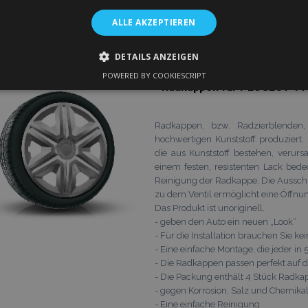
ALLE AKZEPTIEREN
DETAILS ANZEIGEN
POWERED BY COOKIESCRIPT
GT ERFORDERLICH
PERFORMANCE
TARGETING
FU
Radkappen für PEUGEOT 14"
Radkappen, bzw. Radzierblenden
hochwertigen Kunststoff produziert
Unbedingt erforderlich
Performance
Targeting
Funktionalität
die aus Kunststoff bestehen, verur
einem festen, resistenten Lack bed
ookies ermöglichen wesentliche Kernfunktionen der Website wie die Benutzeranm
Reinigung der Radkappe. Die Aussch
e unbedingt erforderlichen Cookies kann die Website nicht ordnungsgemäß verwe
zu dem Ventil ermöglicht eine Öffnu
Anbieter /
Das Produkt ist unoriginell.
Ablaufdatum
Beschreibung
Domäne
- geben den Auto ein neuen „Look“
rsion
Session
Verfolgt die Version von Überse
Adobe Inc.
- Für die Installation brauchen Sie k
Speicher. Wird verwendet, wenn
www.vtvauto.at
- Eine einfache Montage, die jeder i
Übersetzungsstrategie als Wörter
- Die Radkappen passen perfekt auf 
(Übersetzung auf der Storefront-
- Die Packung enthält 4 Stück Radk
1 Tag
Speichert Produkt-IDs kürzlich 
Adobe Inc.
- gegen Korrosion, Salz und Chemikali
einfachen Navigation.
www.vtvauto.at
- Eine einfache Reinigung