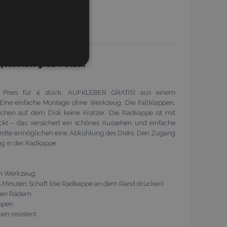
In Den Warenkorb
Zur
Wunschliste
NKTIONALITÄT
, ACTION grau 4 Stück
hinzufügen
, Preis für 4 stück, AUFKLEBER GRATIS! aus einem
. Eine einfache Montage ohne Werkzeug. Die Fallklappen,
sachen auf dem Disk keine Kratzer. Die Radkappe ist mit
eckt – das versichert ein schönes Aussehen und einfache
eldung und die
nitte ermöglichen eine Abkühlung des Disks. Den Zugang
ndet werden.
ng in der Radkappe.
tzungen im lokalen
ein Werkzeug
 die
n 5 Minuten Schaft (die Radkappe an dem Rand drücken)
buch konfiguriert ist
den Rädern
Seite).
appen
angesehener Produkte zur
en resistent