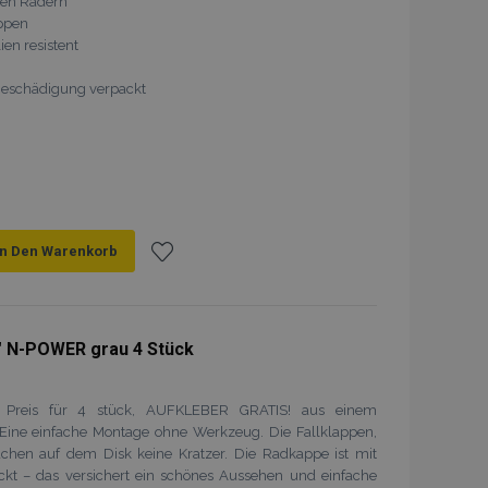
den Rädern
appen
en resistent
 Beschädigung verpackt
In Den Warenkorb
Zur
Wunschliste
 N-POWER grau 4 Stück
hinzufügen
, Preis für 4 stück, AUFKLEBER GRATIS! aus einem
. Eine einfache Montage ohne Werkzeug. Die Fallklappen,
sachen auf dem Disk keine Kratzer. Die Radkappe ist mit
eckt – das versichert ein schönes Aussehen und einfache