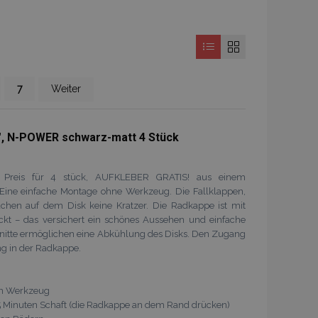
e
Seite
Seite
7
Weiter
, N-POWER schwarz-matt 4 Stück
, Preis für 4 stück, AUFKLEBER GRATIS! aus einem
. Eine einfache Montage ohne Werkzeug. Die Fallklappen,
sachen auf dem Disk keine Kratzer. Die Radkappe ist mit
eckt – das versichert ein schönes Aussehen und einfache
nitte ermöglichen eine Abkühlung des Disks. Den Zugang
ng in der Radkappe.
ein Werkzeug
n 5 Minuten Schaft (die Radkappe an dem Rand drücken)