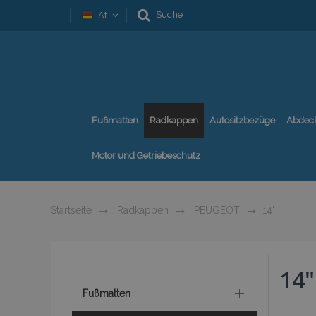
Suche
At
Fußmatten
Radkappen
Autositzbezüge
Abdec
Motor und Getriebeschutz
Startseite
Radkappen
PEUGEOT
14"
14"
Fußmatten