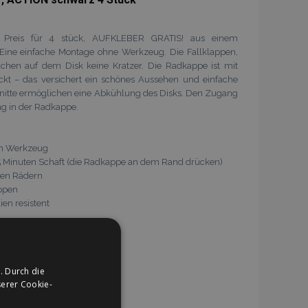
hinzufügen
, Preis für 4 stück, AUFKLEBER GRATIS! aus einem
. Eine einfache Montage ohne Werkzeug. Die Fallklappen,
sachen auf dem Disk keine Kratzer. Die Radkappe ist mit
eckt – das versichert ein schönes Aussehen und einfache
nitte ermöglichen eine Abkühlung des Disks. Den Zugang
ng in der Radkappe.
ein Werkzeug
n 5 Minuten Schaft (die Radkappe an dem Rand drücken)
den Rädern
appen
en resistent
 Beschädigung verpackt
. Durch die
erer Cookie-