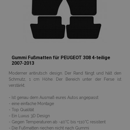
www.vtvauto.at
recently_viewed_product
Adobe Inc.
www.vtvauto.at
section_data_ids
Adobe Inc.
Gummi Fußmatten für PEUGEOT 308 4-teilige
www.vtvauto.at
2007-2013
Moderner antirutsch design. Der Rand fängt und hält den
Schmutz, 1 cm Höhe. Der Bereich unter der Ferse ist
verstärkt.
PHPSESSID
1
PHP.net
.vtvauto.at
- Ist genau dem Ausmaß eures Autos angepasst
- eine einfache Montage
- Top Qualität
- Ein Luxus 3D Design
- Gegen Temperaturen ab -40°C bis +110°C resistent
- Die Fußmatten riechen nicht nach Gummi