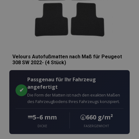
Velours Autofußmatten nach Maß für Peugeot
308 SW 2022- (4 Stück)
Passgenau für Ihr Fahrzeug
angefertigt
✔
Die Form der Matten ist nach den exakten Maßen
des Fahrzeugbodens Ihres Fahrzeugs konzipiert.
5–6 mm
660 g/m²
g
DICKE
FASERGEWICHT