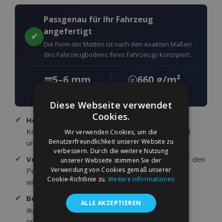
Passgenau für Ihr Fahrzeug
angefertigt
✔
Die Form der Matten ist nach den exakten Maßen
des Fahrzeugbodens Ihres Fahrzeugs konzipiert.
5–6 mm
660 g/m²
g
DICKE
FASERGEWICHT
Diese Webseite verwendet
Cookies.
✔
Hochwertiger Velours:
Zweischichtige
Konstruktion — obere Velours-Faserschicht und
Wir verwenden Cookies, um die
Benutzerfreundlichkeit unserer Website zu
untere wasserdichte rutschfeste Schicht.
verbessern. Durch die weitere Nutzung
✔
Verstärkter Fahrerbereich:
Der Bereich unter den
unserer Webseite stimmen Sie der
Verwendung von Cookies gemäß unserer
Pedalen ist zusätzlich verstärkt und dadurch
Cookie-Richtlinie zu.
Weitere Informationen
widerstandsfähiger gegen Abnutzung.
✔
Befestigung am Fahrzeugboden:
Bei
ALLE AKZEPTIEREN
ausgewählten Modellen sind die Matten mit
originalgetreuen Befestigungselementen