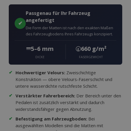
Passgenau für Ihr Fahrzeug
angefertigt
✔
Die Form der Matten ist nach den exakten Maßen
des Fahrzeugbodens Ihres Fahrzeugs konzipiert.
5–6 mm
660 g/m²
g
DICKE
FASERGEWICHT
✔
Hochwertiger Velours:
Zweischichtige
Konstruktion — obere Velours-Faserschicht und
untere wasserdichte rutschfeste Schicht.
✔
Verstärkter Fahrerbereich:
Der Bereich unter den
Pedalen ist zusätzlich verstärkt und dadurch
widerstandsfähiger gegen Abnutzung.
✔
Befestigung am Fahrzeugboden:
Bei
ausgewählten Modellen sind die Matten mit