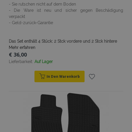
- Sie rutschen nicht auf dem Boden
- Die Ware ist neu und sicher gegen Beschädigung
verpackt
- Geld-zurück-Garantie
mage-cache-sessid
Adobe Inc.
Das Set enthält 4 Stück: 2 Stck vordere und 2 Stck hintere
www.vtvauto.at
Mehr erfahren
€ 36,00
Lieferbarkeit:
Auf Lager
In Den Warenkorb
product_data_storage
Adobe Inc.
Zur
www.vtvauto.at
Wunschliste
hinzufügen
recently_viewed_product_previous
Adobe Inc.
www.vtvauto.at