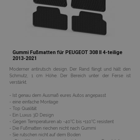
recently_compared_product_previous
Adobe Inc.
www.vtvauto.at
X-Magento-Vary
1
Adobe Inc.
www.vtvauto.at
Gummi Fußmatten für PEUGEOT 308 II 4-teilige
2013-2021
Moderner antirutsch design. Der Rand fängt und hält den
Schmutz, 1 cm Höhe. Der Bereich unter der Ferse ist
mage-messages
Adobe Inc.
verstärkt.
www.vtvauto.at
- Ist genau dem Ausmaß eures Autos angepasst
- eine einfache Montage
- Top Qualität
- Ein Luxus 3D Design
- Gegen Temperaturen ab -40°C bis +110°C resistent
- Die Fußmatten riechen nicht nach Gummi
- Sie rutschen nicht auf dem Boden
recently_compared_product
Adobe Inc.