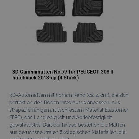
wird.
_ga_Z7BN9E4XY4
.vtvauto.at
1 Jahr 1
Dieses Cookie
Monat
von Google
Analytics
verwendet, 
den Sitzungss
beizubehalten
_gid
1 Tag
Dieses Cookie
Google
von Google
LLC
Analytics gese
.vtvauto.at
Es speichert 
aktualisiert e
eindeutigen 
für jede besu
3D Gummimatten No.77 für PEUGEOT 308 II
Seite und wir
zum Zählen u
hatchback 2013-up (4 Stück)
Verfolgen vo
Seitenaufrufe
verwendet.
3D-Automatten mit hohem Rand (ca. 4 cm), die sich
perfekt an den Boden Ihres Autos anpassen. Aus
strapazierfähigem, rutschfestem Material Elastomer
(TPE), das Langlebigkeit und Abriebfestigkeit
gewährleistet. Darüber hinaus bestehen die Matten
aus geruchsneutralen ökologischen Materialien, die