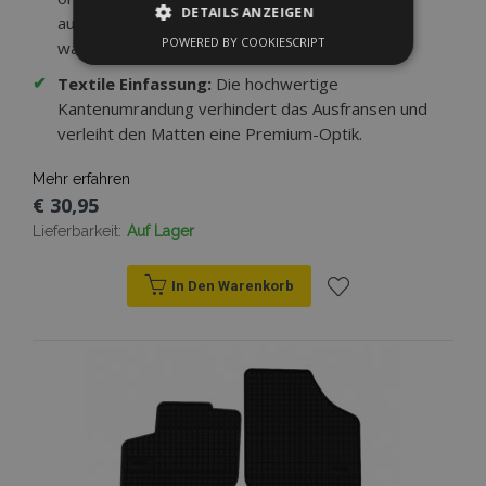
DETAILS ANZEIGEN
ausgestattet — sie verhindern ein Verrutschen
POWERED BY COOKIESCRIPT
während der Fahrt.
UNBEDINGT ERFORDERLICH
✔
Textile Einfassung:
Die hochwertige
PERFORMANCE
TARGETING
Kantenumrandung verhindert das Ausfransen und
verleiht den Matten eine Premium-Optik.
FUNKTIONALITÄT
Mehr erfahren
€ 30,95
Lieferbarkeit:
Auf Lager
Unbedingt erforderlich
Performance
Targeting
Funktionalität
In Den Warenkorb
Unbedingt erforderliche Cookies ermöglichen
Zur
wesentliche Kernfunktionen der Website wie
die Benutzeranmeldung und die
Kontoverwaltung. Ohne die unbedingt
Wunschliste
erforderlichen Cookies kann die Website nicht
ordnungsgemäß verwendet werden.
hinzufügen
Anbieter /
Name
Abl
Domäne
mage-translation-file-version
Adobe Inc.