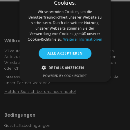
Cookies.
Wir verwenden Cookies, um die
Benutzerfreundlichkeit unserer Website zu
verbessern. Durch die weitere Nutzung
unserer Webseite stimmen Sie der
Verwendung von Cookies gemäß unserer
Cookie-Richtlinie zu.
Weitere Informationen
Willkommen Bei VTVauto.at
VTVauto ist ein Einzelhändler und ein Großhändler von
ALLE AKZEPTIEREN
Autozubehör wie z.B.: Radkappen, bzw. Radzierblenden,
Windabweiser für Seitenfenster, Sitzbezüge, Fuβmatten
DETAILS ANZEIGEN
oder Chromrahmen und Chromabdeckung...
POWERED BY COOKIESCRIPT
Interessieren Sie sich für Dropshiping? Oder möchten Sie
UNBEDINGT ERFORDERLICH
unser Partner werden?
PERFORMANCE
TARGETING
Melden Sie sich bei uns noch heute!
FUNKTIONALITÄT
Bedingungen
Geschäftsbedingungen
Unbedingt erforderlich
Performance