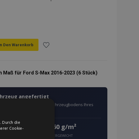
In Den Warenkorb
Zur
Wunschliste
 Maß für Ford S-Max 2016-2023 (6 Stück)
hinzufügen
ahrzeug angefertigt
ach den exakten Maßen des Fahrzeugbodens Ihres
. Durch die
660 g/m²
g
erer Cookie-
FASERGEWICHT