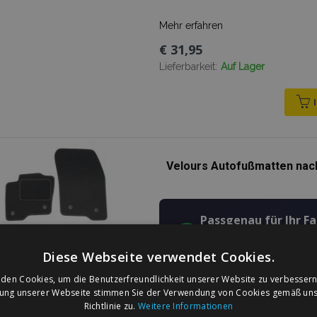
Mehr erfahren
€ 31,95
Lieferbarkeit:
Auf Lager
Velours Autofußmatten nach
Passgenau für Ihr F
✔
Die Form der Matten ist n
Fahrzeugs konzipiert.
Diese Webseite verwendet Cookies.
den Cookies, um die Benutzerfreundlichkeit unserer Website zu verbessern
5–6 mm
zung unserer Webseite stimmen Sie der Verwendung von Cookies gemäß uns
Richtlinie zu.
Weitere Informationen
DICKE