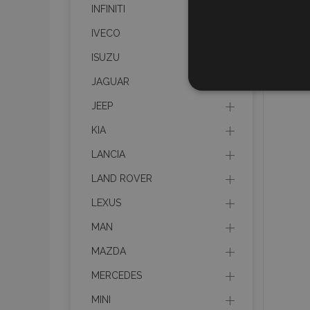
INFINITI
IVECO
ISUZU
JAGUAR
UNBEDIN
JEEP
KIA
LANCIA
Unbedingt erforderliche C
LAND ROVER
Kontoverwaltung. Ohne di
LEXUS
Name
MAN
mage-translation-file-ve
MAZDA
MERCEDES
recently_viewed_product
MINI