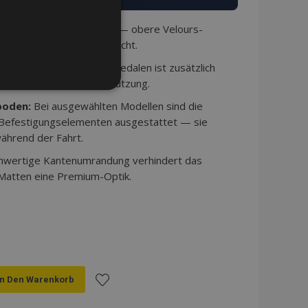
schichtige Konstruktion — obere Velours-
erdichte rutschfeste Schicht.
:
Der Bereich unter den Pedalen ist zusätzlich
standsfähiger gegen Abnutzung.
NKTIONALITÄT
boden:
Bei ausgewählten Modellen sind die
 Befestigungselementen ausgestattet — sie
ährend der Fahrt.
hwertige Kantenumrandung verhindert das
eldung und die
 Matten eine Premium-Optik.
ndet werden.
tzungen im lokalen
 die
buch konfiguriert ist
Seite).
In Den Warenkorb
angesehener Produkte zur
Zur