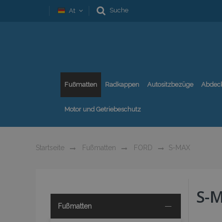
Suche
At
Fußmatten
Radkappen
Autositzbezüge
Abdec
Motor und Getriebeschutz
Startseite
Fußmatten
FORD
S-MAX
S-
Fußmatten