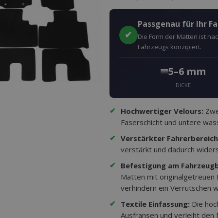
Passgenau für Ihr F
✔
Die Form der Matten ist n
Fahrzeugs konzipiert.
5–6 mm
DICKE
✔
Hochwertiger Velours:
Zwei
Faserschicht und untere wass
✔
Verstärkter Fahrerbereich
verstärkt und dadurch wider
✔
Befestigung am Fahrzeug
Matten mit originalgetreuen
verhindern ein Verrutschen w
✔
Textile Einfassung:
Die hoc
Ausfransen und verleiht den