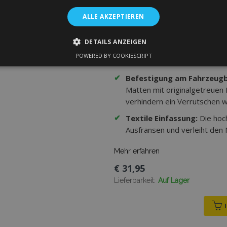
ALLE AKZEPTIEREN
✔
Hochwertiger Velours:
Zwei
Faserschicht und untere wass
DETAILS ANZEIGEN
✔
Verstärkter Fahrerbereich
POWERED BY COOKIESCRIPT
verstärkt und dadurch wider
GT ERFORDERLICH
PERFORMANCE
TARGETING
FU
✔
Befestigung am Fahrzeug
Matten mit originalgetreuen
verhindern ein Verrutschen w
Unbedingt erforderlich
Performance
Targeting
Funktionalität
✔
Textile Einfassung:
Die hoc
ookies ermöglichen wesentliche Kernfunktionen der Website wie die Benutzeranm
Ausfransen und verleiht den
e unbedingt erforderlichen Cookies kann die Website nicht ordnungsgemäß verwe
Anbieter /
Mehr erfahren
Ablaufdatum
Beschreibung
Domäne
€ 31,95
rsion
Session
Verfolgt die Version von Überse
Adobe Inc.
Speicher. Wird verwendet, wenn
www.vtvauto.at
Lieferbarkeit:
Auf Lager
Übersetzungsstrategie als Wörter
(Übersetzung auf der Storefront-
1 Tag
Speichert Produkt-IDs kürzlich 
Adobe Inc.
einfachen Navigation.
www.vtvauto.at