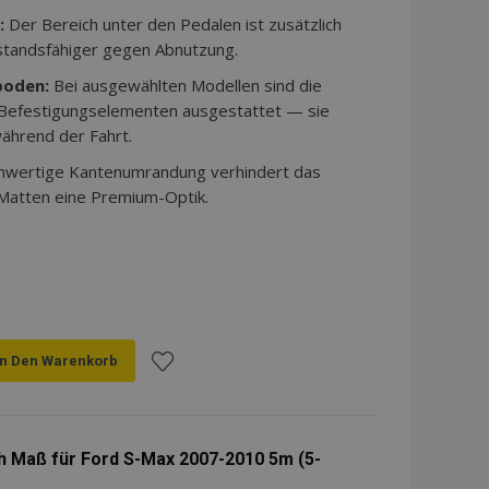
:
Der Bereich unter den Pedalen ist zusätzlich
standsfähiger gegen Abnutzung.
boden:
Bei ausgewählten Modellen sind die
 Befestigungselementen ausgestattet — sie
ährend der Fahrt.
hwertige Kantenumrandung verhindert das
 Matten eine Premium-Optik.
In Den Warenkorb
Zur
Wunschliste
 Maß für Ford S-Max 2007-2010 5m (5-
hinzufügen