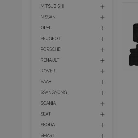
section_data_ids
MITSUBISHI
NISSAN
PHPSESSID
OPEL
PEUGEOT
PORSCHE
mage-cache-sessid
RENAULT
ROVER
product_data_storage
SAAB
SSANGYONG
recently_viewed_product
SCANIA
recently_compared_prod
SEAT
X-Magento-Vary
SKODA
SMART