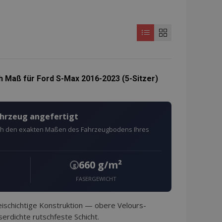
 Maß für Ford S-Max 2016-2023 (5-Sitzer)
ahrzeug angefertigt
ach den exakten Maßen des Fahrzeugbodens Ihres
660 g/m²
g
FASERGEWICHT
schichtige Konstruktion — obere Velours-
erdichte rutschfeste Schicht.