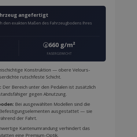
ahrzeug angefertigt
ach den exakten Maßen des Fahrzeugbodens Ihres
660 g/m²
g
FASERGEWICHT
schichtige Konstruktion — obere Velours-
erdichte rutschfeste Schicht.
:
Der Bereich unter den Pedalen ist zusätzlich
standsfähiger gegen Abnutzung.
boden:
Bei ausgewählten Modellen sind die
 Befestigungselementen ausgestattet — sie
ährend der Fahrt.
hwertige Kantenumrandung verhindert das
 Matten eine Premium-Optik.