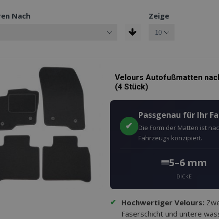
ren Nach
Zeige
Velours Autofußmatten nach
(4 Stück)
Passgenau für Ihr F
✔
Die Form der Matten ist n
Fahrzeugs konzipiert.
5–6 mm
DICKE
✔
Hochwertiger Velours:
Zwei
Faserschicht und untere wass