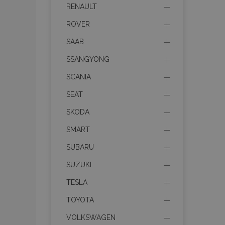
Name
RENAULT
mage-translation-file-ve
ROVER
SAAB
recently_viewed_product
SSANGYONG
SCANIA
section_data_ids
SEAT
PHPSESSID
SKODA
SMART
SUBARU
SUZUKI
mage-cache-sessid
TESLA
TOYOTA
product_data_storage
VOLKSWAGEN