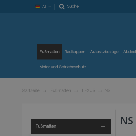
Suche
At
Fußmatten
Radkappen
Autositzbezüge
Abdec
Motor und Getriebeschutz
Startseite
Fußmatten
LEXUS
NS
NS
Fußmatten