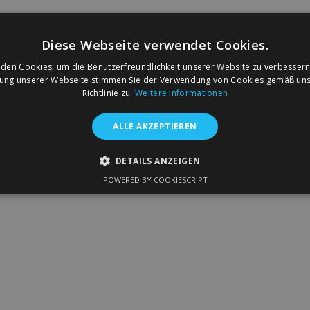
Diese Webseite verwendet Cookies.
den Cookies, um die Benutzerfreundlichkeit unserer Website zu verbessern
zung unserer Webseite stimmen Sie der Verwendung von Cookies gemäß uns
Richtlinie zu.
Weitere Informationen
ALLE AKZEPTIEREN
DETAILS ANZEIGEN
POWERED BY COOKIESCRIPT
GT ERFORDERLICH
PERFORMANCE
TARGETING
FU
Unbedingt erforderlich
Performance
Targeting
Funktionalität
ookies ermöglichen wesentliche Kernfunktionen der Website wie die Benutzeranm
e unbedingt erforderlichen Cookies kann die Website nicht ordnungsgemäß verwe
Anbieter /