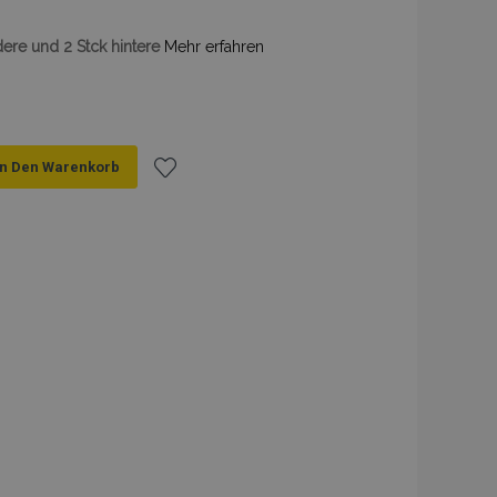
dere und 2 Stck hintere
Mehr erfahren
In Den Warenkorb
Zur
Wunschliste
hinzufügen