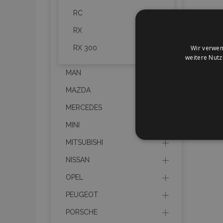
RC
RX
Wir verwen
RX 300
weitere Nut
MAN
MAZDA
MERCEDES
MINI
UNBEDIN
MITSUBISHI
NISSAN
OPEL
PEUGEOT
Unbedingt erforderliche C
Kontoverwaltung. Ohne di
PORSCHE