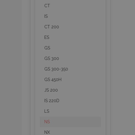
CT
IS
CT 200
ES
GS
GS 300
GS 300-350
GS 450H
JS 200
IS 220D
LS
NS
NX