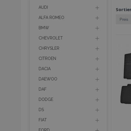
AUDI
Sortie
ALFA ROMEO
BMW
CHEVROLET
CHRYSLER
CITROEN
DACIA
DAEWOO
DAF
DODGE
DS
FIAT
FORD